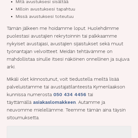
Mitä avustuksesi sisältää
Milloin avustuksesi tapahtuu
Missä avustuksesi toteutuu
Tämän jälkeen me hoidamme loput. Huolehdimme
puolestasi avustajien rekrytoinnin tai palkkaamme
nykyiset avustajasi, avustajien sijaistukset sekä muut
työnantajan velvoitteet. Meidän tehtävämme on
mahdollistaa sinulle itsesi näköinen onnellinen ja sujuva
arki.
Mikäli olet kiinnostunut, voit tiedustella meiltä lisää
palveluistamme tai avustajatilanteesta Kymenlaakson
kunnissa numerosta
050 434 4456
tai
täyttämällä
asiakaslomakkeen
. Autamme ja
neuvomme mielellämme. Teemme tämän aina täysin
sitoumuksetta.