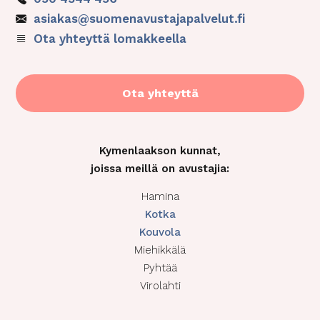
asiakas@suomenavustajapalvelut.fi
Ota yhteyttä lomakkeella
Ota yhteyttä
Kymenlaakson kunnat,
joissa meillä on avustajia:
Hamina
Kotka
Kou
vola
Miehikkälä
Pyhtää
Virolahti