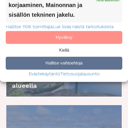
hyvinvointialueella
Aina aktiivinen
korjaaminen, Mainonnan ja
sisällön tekninen jakelu.
Hallitse 1106 toimittajia
Lue lisää näistä tarkoituksista
Hyväksy
Kiellä
Henkilökohtaisen avustajan
Hallitse vaihtoehtoja
merkitys luontoretkellä:
Evästekäytäntö
Tietosuojalausunto
Luontokohteita Kymenlaakson
alueella