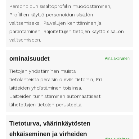
Personoidun sisältöprofiilin muodostaminen,
Profiilien käyttö personoidun sisällön
valitsemiseksi, Palvelujen kehittäminen ja
parantaminen, Rajoitettujen tietojen käyttö sisällön
valitsemiseen.
ominaisuudet
Aina aktiivinen
Tietojen yhdistäminen muista
tietolähteistä peräisin oleviin tietoihin, Eri
laitteiden yhdistäminen toisiinsa,
Laitteiden tunnistaminen automaattisesti
lähetettyjen tietojen perusteella.
Tietoturva, väärinkäytösten
Henkilökohtaisen avun
saaminen Kymenlaakson
ehkäiseminen ja virheiden