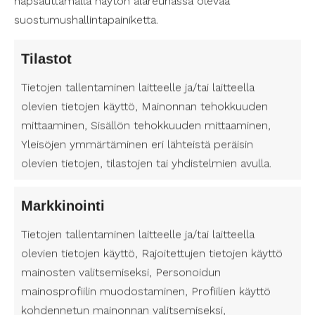
napsauttamalla näytön alareunassa olevaa
suostumushallintapainiketta.
Toiveidesi mukaisen avustajan palkkaus
Tilastot
Rekrytoimme toiveidesi mukaisen avustajan tai
Tietojen tallentaminen laitteelle ja/tai laitteella
palkkaamme nykyisen avustajasi. Huolehdimme
olevien tietojen käyttö, Mainonnan tehokkuuden
avustajasi kaikista työnantajavelvoitteista.
mittaaminen, Sisällön tehokkuuden mittaaminen,
Yleisöjen ymmärtäminen eri lähteistä peräisin
olevien tietojen, tilastojen tai yhdistelmien avulla.
4.
Markkinointi
Tietojen tallentaminen laitteelle ja/tai laitteella
olevien tietojen käyttö, Rajoitettujen tietojen käyttö
Palvelun aloitus
mainosten valitsemiseksi, Personoidun
Aloitamme palvelun toiveesi mukaisena ajankohtana.
mainosprofiilin muodostaminen, Profiilien käyttö
Tämän jälkeen pääset nauttimaan sujuvammasta arjesta
kohdennetun mainonnan valitsemiseksi,
Suomen Avustajapalveluiden kanssa.