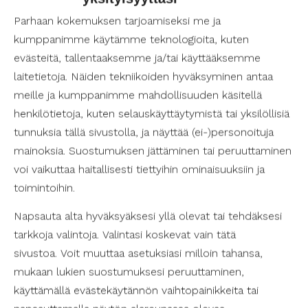
Ota yhteyttä lomakkeella
Parhaan kokemuksen tarjoamiseksi me ja
kumppanimme käytämme teknologioita, kuten
evästeitä, tallentaaksemme ja/tai käyttääksemme
2.
laitetietoja. Näiden tekniikoiden hyväksyminen antaa
meille ja kumppanimme mahdollisuuden käsitellä
henkilötietoja, kuten selauskäyttäytymistä tai yksilöllisiä
tunnuksia tällä sivustolla, ja näyttää (ei-)personoituja
mainoksia. Suostumuksen jättäminen tai peruuttaminen
Kartoitamme avustustarpeesi
voi vaikuttaa haitallisesti tiettyihin ominaisuuksiin ja
Käymme kanssasi läpi mitä avustaminen sinulle
toimintoihin.
tarkoittaa, mitä se sisältää sekä minkälaista avustajaa
etsit.
Napsauta alta hyväksyäksesi yllä olevat tai tehdäksesi
tarkkoja valintoja. Valintasi koskevat vain tätä
sivustoa. Voit muuttaa asetuksiasi milloin tahansa,
3.
mukaan lukien suostumuksesi peruuttaminen,
käyttämällä evästekäytännön vaihtopainikkeita tai