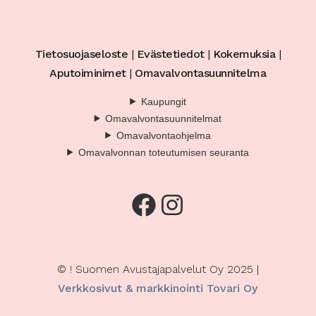
Tietosuojaseloste
|
Evästetiedot
|
Kokemuksia
|
Aputoiminimet
|
Omavalvontasuunnitelma
Kaupungit
Omavalvontasuunnitelmat
Omavalvontaohjelma
Omavalvonnan toteutumisen seuranta
Facebook
Instagram
© ! Suomen Avustajapalvelut Oy 2025 |
Verkkosivut & markkinointi Tovari Oy