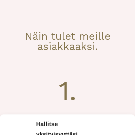
Näin tulet meille
asiakkaaksi.
1.
Ota yhteyttä
Hallitse
050 434 4456
asiakas@suomenavustajapalvelut.fi
yksityisyyttäsi