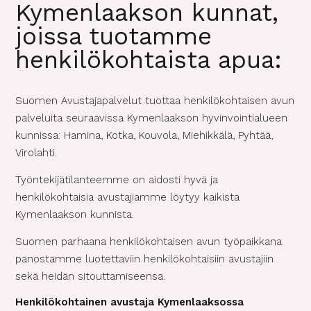
Kymenlaakson kunnat,
)
joissa tuotamme
henkilökohtaista apua:
Suomen Avustajapalvelut tuottaa henkilökohtaisen avun
palveluita seuraavissa Kymenlaakson hyvinvointialueen
kunnissa: Hamina, Kotka, Kouvola, Miehikkälä, Pyhtää,
Virolahti.
Työntekijätilanteemme on aidosti hyvä ja
henkilökohtaisia avustajiamme löytyy kaikista
Kymenlaakson kunnista.
Suomen parhaana henkilökohtaisen avun työpaikkana
panostamme luotettaviin henkilökohtaisiin avustajiin
sekä heidän sitouttamiseensa.
Henkilökohtainen avustaja Kymenlaaksossa