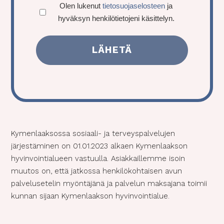
h
Olen lukenut
tietosuojaselosteen
U
ja
m
i
i
k
hyväksyn henkilötietojeni käsittelyn.
n
i
n
n
ö
e
t
n
n
p
i
u
)
o
t
m
s
l
e
t
e
r
i
d
o
(
P
Kymenlaaksossa sosiaali- ja terveyspalvelujen
a
järjestäminen on 01.01.2023 alkaen Kymenlaakson
k
o
hyvinvointialueen vastuulla. Asiakkaillemme isoin
l
muutos on, että jatkossa henkilökohtaisen avun
l
palvelusetelin myöntäjänä ja palvelun maksajana toimii
i
kunnan sijaan Kymenlaakson hyvinvointialue.
n
e
n