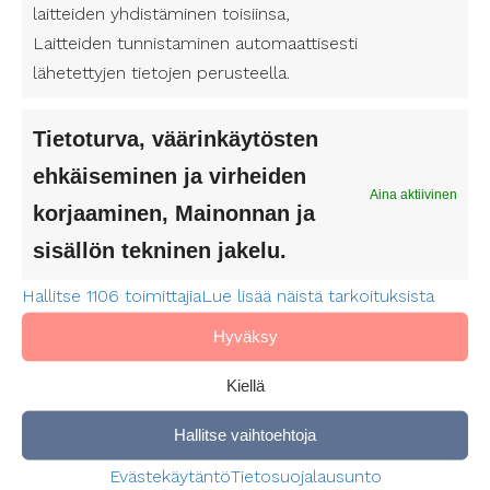
laitteiden yhdistäminen toisiinsa,
o
l
Laitteiden tunnistaminen automaattisesti
Miten saan palvelusetelin
l
lähetettyjen tietojen perusteella.
avustajaan?
i
n
Tietoturva, väärinkäytösten
e
Kuinka haen henkilökohtaista
n
ehkäiseminen ja virheiden
)
avustajaa Seinäjoella?
Aina aktiivinen
korjaaminen, Mainonnan ja
sisällön tekninen jakelu.
Henkilökohtaisen avun pelisäännöt
Seinäjoella
Hallitse 1106 toimittajia
Lue lisää näistä tarkoituksista
Hyväksy
Kiellä
Hallitse vaihtoehtoja
Napsauta hyväksyäksesi tämän palvelun
Evästekäytäntö
Tietosuojalausunto
evästeet