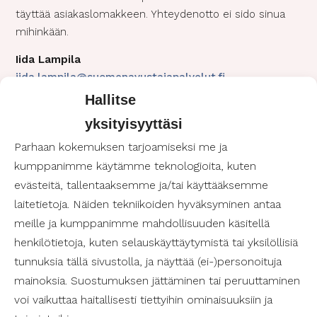
täyttää asiakaslomakkeen. Yhteydenotto ei sido sinua
mihinkään.
Iida Lampila
iida.lampila@suomenavustajapalvelut.fi
040 828 0550
Hallitse
yksityisyyttäsi
Parhaan kokemuksen tarjoamiseksi me ja
kumppanimme käytämme teknologioita, kuten
evästeitä, tallentaaksemme ja/tai käyttääksemme
Paljon vapaita avustajia!
laitetietoja. Näiden tekniikoiden hyväksyminen antaa
meille ja kumppanimme mahdollisuuden käsitellä
henkilötietoja, kuten selauskäyttäytymistä tai yksilöllisiä
Henkilökohtainen avustaja
tunnuksia tällä sivustolla, ja näyttää (ei-)personoituja
helposti!
mainoksia. Suostumuksen jättäminen tai peruuttaminen
voi vaikuttaa haitallisesti tiettyihin ominaisuuksiin ja
Soita:
050 434 4456