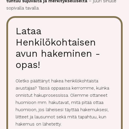
tuntuu sujuvalta ja merkitykselliseltä
– juuri sinulle
sopivalla tavalla.
Lataa
Henkilökohtaisen
avun hakeminen -
opas!
Oletko päättänyt hakea henkilökohtaista
avustajaa? Tässä oppaassa kerromme, kuinka
onnistut hakuprosessissa. Olemme ottaneet
huomioon mm. hakutavat, mitä pitää ottaa
huomioon, jos läheisesi täyttää hakemuksesi,
liitteet ja lausunnot sekä mitä tapahtuu, kun
hakemus on lähetetty.