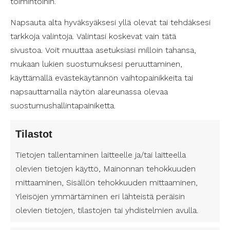
toimintoihin.
Napsauta alta hyväksyäksesi yllä olevat tai tehdäksesi
tarkkoja valintoja. Valintasi koskevat vain tätä
Työllistämme jo yli 3 000 avustajaa
sivustoa. Voit muuttaa asetuksiasi milloin tahansa,
ympäri Suomea. Valitse itsellesi
mukaan lukien suostumuksesi peruuttaminen,
luotettava henkilökohtainen avustaja
käyttämällä evästekäytännön vaihtopainikkeita tai
– palvelun yksityiskohdat määräät
napsauttamalla näytön alareunassa olevaa
itse!
suostumushallintapainiketta.
Tilastot
Tahdotko avustajan?
Täytä yhteystietosi – olemme
Tietojen tallentaminen laitteelle ja/tai laitteella
sinuun yhteydessä!
olevien tietojen käyttö, Mainonnan tehokkuuden
N
mittaaminen, Sisällön tehokkuuden mittaaminen,
i
Yleisöjen ymmärtäminen eri lähteistä peräisin
E
m
olevien tietojen, tilastojen tai yhdistelmien avulla.
t
i