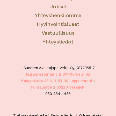
Uutiset
Yhteyshenkilömme
Hyvinvointialueet
Vastuullisuus
Yhteystiedot
! Suomen Avustajapalvelut Oy, 2872955-7
Nuijamiestentie 3 B 00400 Helsinki
Kauppakatu 33 A 11, 53100 Lappeenranta
Huhtalantie 2 60220 Seinäjoki
050 434 4456
Tietosuojaseloste
|
Evästetiedot
|
Kokemuksia
|