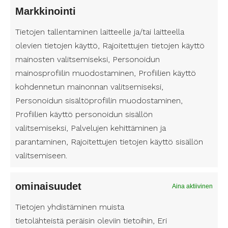
u
(
S
Markkinointi
n
P
P
u
a
i
u
Tietojen tallentaminen laitteelle ja/tai laitteella
k
k
m
h
olevien tietojen käyttö, Rajoitettujen tietojen käyttö
u
S
o
i
n
e
mainosten valitsemiseksi, Personoidun
l
ä
i
l
mainosprofiilin muodostaminen, Profiilien käyttö
l
h
Olen lukenut
tietosuojaselosteen
U
ja
m
i
i
kohdennetun mainonnan valitsemiseksi,
k
hyväksyn henkilötietojeni käsittelyn.
n
i
n
n
Personoidun sisältöprofiilin muodostaminen,
ö
e
t
n
Profiilien käyttö personoidun sisällön
n
p
i
u
valitsemiseksi, Palvelujen kehittäminen ja
)
o
t
m
parantaminen, Rajoitettujen tietojen käyttö sisällön
s
l
e
valitsemiseen.
t
e
r
i
d
o
ominaisuudet
Aina aktiivinen
(
P
Saanko palvelua Seinäjoen
Tietojen yhdistäminen muista
a
naapurikunnissa?
tietolähteistä peräisin oleviin tietoihin, Eri
k