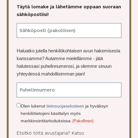
Täytä lomake ja lähetämme oppaan suoraan
sähköpostiisi!
E
m
a
P
Haluatko jutella henkilökohtaisen avun hakemisesta
i
u
kanssamme? Autamme mielellämme - jätä
l
h
halutessasi puhelinnumerosi, ja olemme sinuun
(
e
yhteydessä mahdollisimman pian!
P
l
a
i
k
o
n
lli
C
Olen lukenut
tietosuojaselosteen
ja hyväksyn
n
henkilötietojeni käsittelyn myös
o
e
markkinointitarkoituksissa.
(Pakollinen)
n
n
)
s
Etsitkö töitä avustajana? Katso