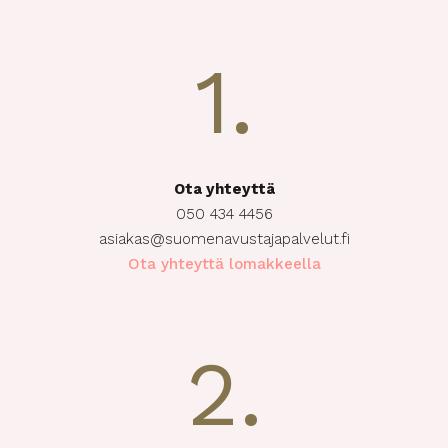
1.
Ota yhteyttä
050 434 4456
asiakas@suomenavustajapalvelut.fi
Ota yhteyttä lomakkeella
2.