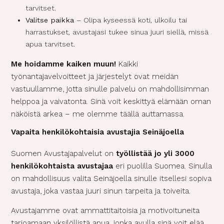
tarvitset.
Valitse paikka
– Olipa kyseessä koti, ulkoilu tai
harrastukset, avustajasi tukee sinua juuri siellä, missä
apua tarvitset.
Me hoidamme kaiken muun!
Kaikki
työnantajavelvoitteet ja järjestelyt ovat meidän
vastuullamme, jotta sinulle palvelu on mahdollisimman
helppoa ja vaivatonta. Sinä voit keskittyä elämään oman
näköistä arkea – me olemme täällä auttamassa.
Vapaita henkilökohtaisia avustajia Seinäjoella
Suomen Avustajapalvelut on
työllistää jo yli 3000
henkilökohtaista avustajaa
eri puolilla Suomea. Sinulla
on mahdollisuus valita Seinäjoella sinulle itsellesi sopiva
avustaja, joka vastaa juuri sinun tarpeita ja toiveita.
Avustajamme ovat ammattitaitoisia ja motivoituneita
tarjoamaan yksilöllistä apua, jonka avulla sinä voit elää