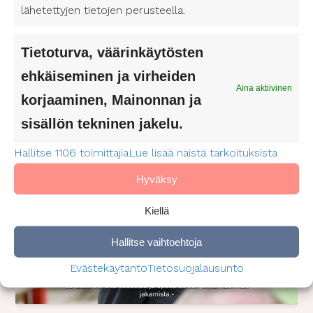
lähetettyjen tietojen perusteella.
e
Miten saan palvelusetelin
n
)
avustajaan?
Tietoturva, väärinkäytösten
ehkäiseminen ja virheiden
Aina aktiivinen
Henkilökohtaisen avun pelisäännöt
korjaaminen, Mainonnan ja
Keski-Uudenmaan hyvinvointialueella
sisällön tekninen jakelu.
Hallitse 1106 toimittajia
Lue lisää näistä tarkoituksista
Hyväksy
Kiellä
Napsauta hyväksyäksesi tämän palvelun
evästeet
Hallitse vaihtoehtoja
Evästekäytäntö
Tietosuojalausunto