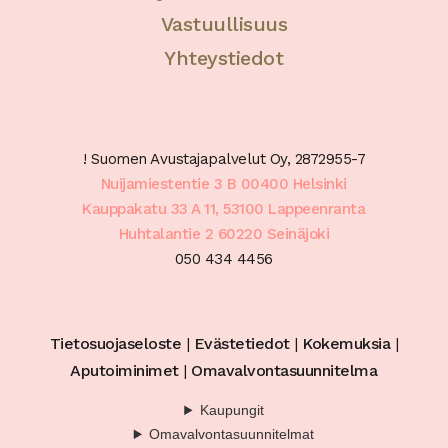
Vastuullisuus
Yhteystiedot
! Suomen Avustajapalvelut Oy, 2872955-7
Nuijamiestentie 3 B 00400 Helsinki
Kauppakatu 33 A 11, 53100 Lappeenranta
Huhtalantie 2 60220 Seinäjoki
050 434 4456
Tietosuojaseloste
|
Evästetiedot
|
Kokemuksia
|
Aputoiminimet
|
Omavalvontasuunnitelma
Kaupungit
Omavalvontasuunnitelmat