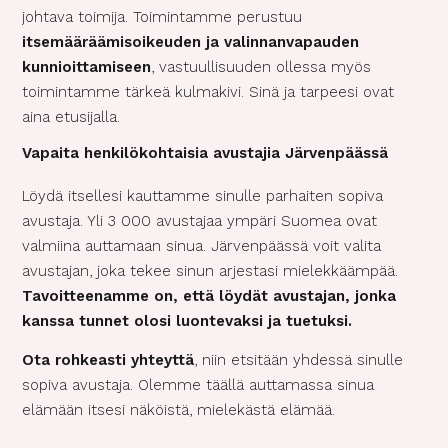
johtava toimija. Toimintamme perustuu
itsemääräämisoikeuden ja valinnanvapauden
kunnioittamiseen
, vastuullisuuden ollessa myös
toimintamme tärkeä kulmakivi. Sinä ja tarpeesi ovat
aina etusijalla.
Vapaita henkilökohtaisia avustajia Järvenpäässä
Löydä itsellesi kauttamme sinulle parhaiten sopiva
avustaja. Yli 3 000 avustajaa ympäri Suomea ovat
valmiina auttamaan sinua. Järvenpäässä voit valita
avustajan, joka tekee sinun arjestasi mielekkäämpää.
Tavoitteenamme on, että löydät avustajan, jonka
kanssa tunnet olosi luontevaksi ja tuetuksi.
Ota rohkeasti yhteyttä
, niin etsitään yhdessä sinulle
sopiva avustaja. Olemme täällä auttamassa sinua
elämään itsesi näköistä, mielekästä elämää.