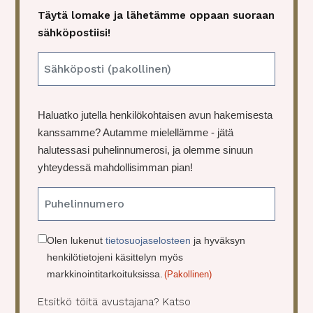
Täytä lomake ja lähetämme oppaan suoraan
sähköpostiisi!
E
m
a
P
Haluatko jutella henkilökohtaisen avun hakemisesta
i
u
kanssamme? Autamme mielellämme - jätä
l
h
halutessasi puhelinnumerosi, ja olemme sinuun
(
e
yhteydessä mahdollisimman pian!
P
l
a
i
k
o
n
lli
C
Olen lukenut
tietosuojaselosteen
ja hyväksyn
n
henkilötietojeni käsittelyn myös
o
e
markkinointitarkoituksissa.
(Pakollinen)
n
n
)
s
Etsitkö töitä avustajana? Katso