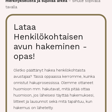
merkityksellistä ja sujuvaa arkea
– sinulle sopivalla
tavalla.
Lataa
Henkilökohtaisen
avun hakeminen -
opas!
Oletko päättänyt hakea henkilökohtaista
avustajaa? Tässä oppaassa kerromme, kuinka
onnistut hakuprosessissa. Olemme ottaneet
huomioon mm. hakutavat, mitä pitää ottaa
huomioon, jos läheisesi täyttää hakemuksesi,
liitteet ja lausunnot sekä mitä tapahtuu, kun
hakemus on lähetetty.