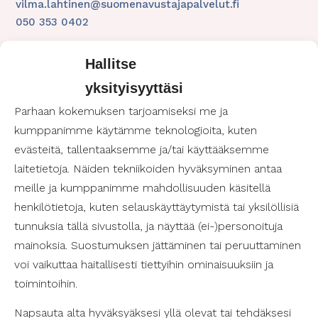
vilma.lahtinen@suomenavustajapalvelut.fi
050 353 0402
Hallitse
yksityisyyttäsi
Parhaan kokemuksen tarjoamiseksi me ja
kumppanimme käytämme teknologioita, kuten
Paljon vapaita avustajia!
evästeitä, tallentaaksemme ja/tai käyttääksemme
laitetietoja. Näiden tekniikoiden hyväksyminen antaa
Henkilökohtainen avustaja
meille ja kumppanimme mahdollisuuden käsitellä
helposti!
henkilötietoja, kuten selauskäyttäytymistä tai yksilöllisiä
tunnuksia tällä sivustolla, ja näyttää (ei-)personoituja
Soita:
050 434 4456
mainoksia. Suostumuksen jättäminen tai peruuttaminen
voi vaikuttaa haitallisesti tiettyihin ominaisuuksiin ja
toimintoihin.
Työllistämme jo yli 3 000 avustajaa
Napsauta alta hyväksyäksesi yllä olevat tai tehdäksesi