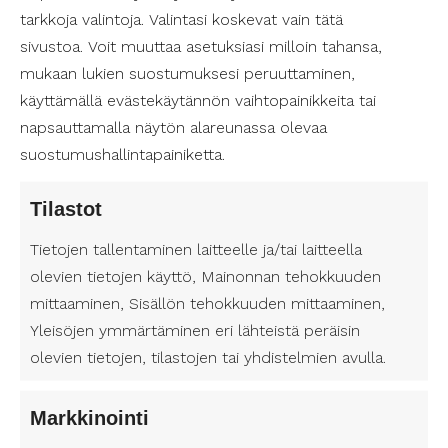
ympäri Suomea. Valitse itsellesi
tarkkoja valintoja. Valintasi koskevat vain tätä
luotettava henkilökohtainen avustaja
sivustoa. Voit muuttaa asetuksiasi milloin tahansa,
– palvelun yksityiskohdat määräät
mukaan lukien suostumuksesi peruuttaminen,
itse!
käyttämällä evästekäytännön vaihtopainikkeita tai
napsauttamalla näytön alareunassa olevaa
suostumushallintapainiketta.
Tahdotko avustajan?
Täytä yhteystietosi – olemme
Tilastot
sinuun yhteydessä!
Tietojen tallentaminen laitteelle ja/tai laitteella
N
olevien tietojen käyttö, Mainonnan tehokkuuden
i
mittaaminen, Sisällön tehokkuuden mittaaminen,
E
m
t
Yleisöjen ymmärtäminen eri lähteistä peräisin
i
u
olevien tietojen, tilastojen tai yhdistelmien avulla.
(
S
n
P
P
u
a
i
u
k
Markkinointi
k
m
h
u
S
o