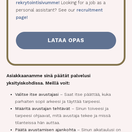
e
rekrytointisivumme!
Looking for a job as a
n
personal assistant? See our
recruitment
t
page!
(
P
a
k
o
l
l
i
Asiakkaanamme sinä päätät palvelusi
n
e
yksityiskohdissa.
Meillä voit:
n
Valitse itse avustajasi
– Saat itse päättää, kuka
)
parhaiten sopii arkeesi ja täyttää tarpeesi.
Määritä avustajan tehtävät
– Sinun toiveesi ja
tarpeesi ohjaavat, mitä avustaja tekee ja missä
tilanteissa hän auttaa.
Päätä avustamisen ajankohta
– Sinun aikataulusi on