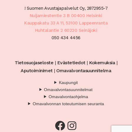
! Suomen Avustajapalvelut Oy, 2872955-7
Nuijamiestentie 3 B 00400 Helsinki
Kauppakatu 33 A 11, 53100 Lappeenranta
Huhtalantie 2 60220 Seinäjoki
050 434 4456
Tietosuojaseloste
|
Evästetiedot
|
Kokemuksia
|
Aputoiminimet
|
Omavalvontasuunnitelma
Kaupungit
Omavalvontasuunnitelmat
Omavalvontaohjelma
Omavalvonnan toteutumisen seuranta
Facebook
Instagram