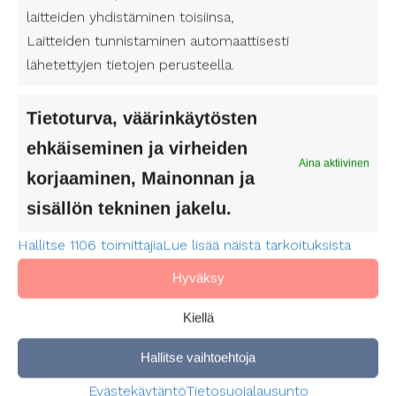
tarjoaa joustavan ja asiakaslähtöisen tavan
laitteiden yhdistäminen toisiinsa,
järjestää tarvittava tuki, ja Suomen
Laitteiden tunnistaminen automaattisesti
Avustajapalvelut on valmis olemaan osana tätä
lähetettyjen tietojen perusteella.
tärkeää tukiverkostoa.
Tietoturva, väärinkäytösten
Lue lisää täältä:
Henkilökohtainen avustaja
Kymenlaakson hyvinvointialue
ehkäiseminen ja virheiden
Aina aktiivinen
korjaaminen, Mainonnan ja
sisällön tekninen jakelu.
Hallitse 1106 toimittajia
Lue lisää näistä tarkoituksista
Hyväksy
Kiellä
Hallitse vaihtoehtoja
Evästekäytäntö
Tietosuojalausunto