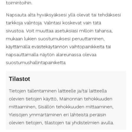
siivouksessa tai asiointikäynneillä. Sen tarkoitus
toimintoihin.
on varmistaa, että jokainen tarvitseva saa
Napsauta alta hyväksyäksesi yllä olevat tai tehdäksesi
yksilöllisen ja tarpeisiinsa vastaavan tuen.
tarkkoja valintoja. Valintasi koskevat vain tätä
sivustoa. Voit muuttaa asetuksiasi milloin tahansa,
Kuinka palveluseteliä haetaan
mukaan lukien suostumuksesi peruuttaminen,
Kymenlaaksossa?
käyttämällä evästekäytännön vaihtopainikkeita tai
Henkilökohtaisen avun palvelusetelin hakeminen
napsauttamalla näytön alareunassa olevaa
Kymenlaaksossa vaatii muutaman askeleen.
suostumushallintapainiketta.
Ensimmäinen askel on ottaa yhteyttä
Kymenlaakson hyvinvointialueen
sosiaalipalveluihin, jossa arvioidaan henkilön avun
Tilastot
tarve. Tämän arvioinnin pohjalta laaditaan
Tietojen tallentaminen laitteelle ja/tai laitteella
suunnitelma henkilökohtaisen avun
olevien tietojen käyttö, Mainonnan tehokkuuden
järjestämiseksi ja määritellään palvelusetelin arvo.
mittaaminen, Sisällön tehokkuuden mittaaminen,
On tärkeää muistaa, että palvelusetelin saajalla
on oikeus valita itselleen sopivin palveluntuottaja
Yleisöjen ymmärtäminen eri lähteistä peräisin
hyväksyttyjen palveluntuottajien joukosta.
olevien tietojen, tilastojen tai yhdistelmien avulla.
Kymenlaakson hyvinvointialueen henkilökohtaisen