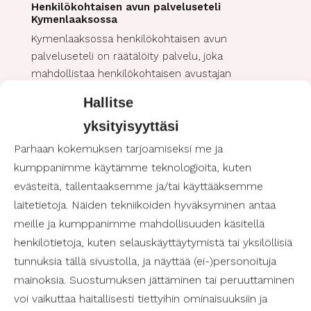
Henkilökohtaisen avun palveluseteli
Kymenlaaksossa
Kymenlaaksossa henkilökohtaisen avun
palveluseteli on räätälöity palvelu, joka
mahdollistaa henkilökohtaisen avustajan
saamisen niille, jotka eivät omien voimavarojensa
Hallitse
vuoksi selviydy arkipäivän askareista itsenäisesti.
yksityisyyttäsi
Tämä palvelu on erityisen arvokas apu niille, jotka
arvostavat omassa kodissaan asumista ja
Parhaan kokemuksen tarjoamiseksi me ja
haluavat ylläpitää itsenäistä elämäntapaa.
kumppanimme käytämme teknologioita, kuten
evästeitä, tallentaaksemme ja/tai käyttääksemme
laitetietoja. Näiden tekniikoiden hyväksyminen antaa
Kenelle palveluseteli on tarkoitettu?
meille ja kumppanimme mahdollisuuden käsitellä
Palveluseteli on suunnattu erityisesti henkilöille,
henkilötietoja, kuten selauskäyttäytymistä tai yksilöllisiä
jotka esimerkiksi vammaisuuden tai pitkäaikaisen
sairauden vuoksi tarvitsevat säännöllistä apua
tunnuksia tällä sivustolla, ja näyttää (ei-)personoituja
päivittäisissä toiminnoissaan, kuten
mainoksia. Suostumuksen jättäminen tai peruuttaminen
henkilökohtaisessa hygieniassa, ruoanlaitossa,
voi vaikuttaa haitallisesti tiettyihin ominaisuuksiin ja