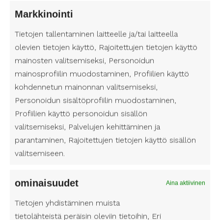
avun palvelusetelin sääntökirjan löydät
täältä.
Markkinointi
Tietojen tallentaminen laitteelle ja/tai laitteella
Suomen Avustajapalvelut henkilökohtaisen
olevien tietojen käyttö, Rajoitettujen tietojen käyttö
avun palveluntarjoajana
mainosten valitsemiseksi, Personoidun
Suomen Avustajapalvelut on yksi niistä
mainosprofiilin muodostaminen, Profiilien käyttö
palveluntarjoajista, jotka on hyväksytty
henkilökohtaisen avun palvelusetelin tuottajiksi
kohdennetun mainonnan valitsemiseksi,
Kymenlaaksossa. Tarjoamme ammattitaitoisia
Personoidun sisältöprofiilin muodostaminen,
henkilökohtaisia avustajia, jotka on koulutettu
Profiilien käyttö personoidun sisällön
tukemaan avun tarvitsijan arkea mahdollisimman
valitsemiseksi, Palvelujen kehittäminen ja
itsenäisesti ja kunnioittavasti. Valitsemalla
parantaminen, Rajoitettujen tietojen käyttö sisällön
Suomen Avustajapalvelut palveluntuottajaksi voi
valitsemiseen.
olla varma siitä, että saa luotettavaa, yksilöllistä ja
ammattimaista apua.
ominaisuudet
Aina aktiivinen
Henkilökohtainen avustaja on usein elintärkeä osa
Tietojen yhdistäminen muista
avun tarvitsijan arkea ja auttaa tätä säilyttämään
tietolähteistä peräisin oleviin tietoihin, Eri
itsenäisyyden ja elämänlaadun. Palveluseteli