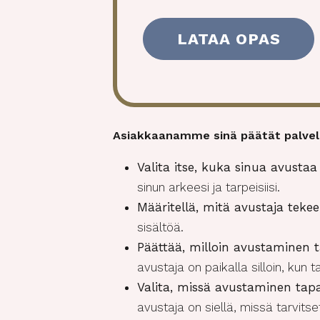
)
n
t
(
P
a
k
o
l
Asiakkaanamme sinä päätät palvelu
l
i
Valita itse, kuka sinua avustaa
n
e
sinun arkeesi ja tarpeisiisi.
n
Määritellä, mitä avustaja tekee
)
sisältöä.
Päättää, milloin avustaminen 
avustaja on paikalla silloin, kun ta
Valita, missä avustaminen tap
avustaja on siellä, missä tarvitse