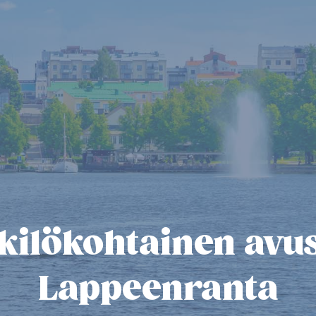
ilö­­kohtainen avu
Lappeenranta