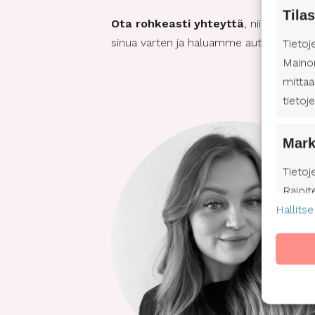
Tilas
Ota rohkeasti yhteyttä
, niin etsitää
sinua varten ja haluamme auttaa sinua e
Tietoj
Maino
mittaa
tietoj
Mark
Tietoj
Rajoit
Hallitse
mainos
mainon
Profii
kehitt
valits