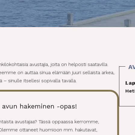
kilökohtaisia avustajia, joita on helposti saatavilla
eemme on auttaa sinua elämään juuri sellaista arkea,
 – sinulle itsellesi sopivalla tavalla.
La
Het
n avun hakeminen -opas!
htaista avustajaa? Tässä oppaassa kerromme,
. Olemme ottaneet huomioon mm. hakutavat,