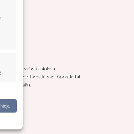
ö,
miseen liittyvissä asioissa
ö,
tamalla, lähettämällä sähköpostia tai
nua mihinkään.
nen,
ehtoja