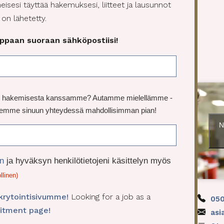
eisesi täyttää hakemuksesi, liitteet ja lausunnot
on lähetetty.
paan suoraan sähköpostiisi!
avun hakemisesta kanssamme? Autamme mielellämme -
 olemme sinuun yhteydessä mahdollisimman pian!
N
en
ja hyväksyn henkilötietojeni käsittelyn myös
llinen)
krytointisivumme!
Looking for a job as a
05
uitment page!
asi