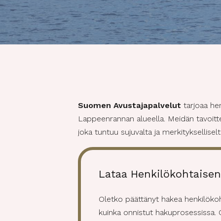
Suomen Avustajapalvelut
tarjoaa hen
Lappeenrannan alueella. Meidän tavoitt
joka tuntuu sujuvalta ja merkitykselliseltä
Lataa Henkilökohtaise
Oletko päättänyt hakea henkilöko
kuinka onnistut hakuprosessissa