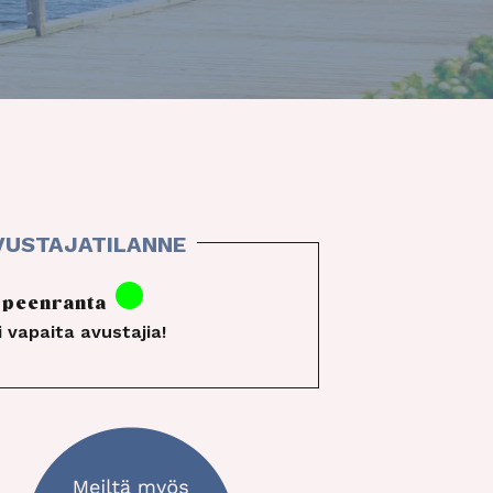
ppeenranta
i vapaita avustajia!