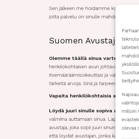
Sen jälkeen me hoidamme kaiken muun! 
jotta palvelu on sinulle mahdollisimman 
Parhaa
Suomen Avustajapalve
teknolo
laiteti
mahdoll
Olemme täällä sinua varten
. Suomen
yksilöll
henkilökohtaisen avun johtava toimija.
Suostum
itsemääräämisoikeuttasi ja valinnanvapaut
tiettyih
tärkeitä arvoja. Sinä ja tarpeesi ovat meill
Napsaut
Vapaita henkilökohtaisia avustaji
valintoj
Löydä juuri sinulle sopiva avustaja.
milloin
valmiina auttamaan sinua. Lappeenranna
evästek
avustaja, joka sopii juuri sinun tarpeisi
olevaa 
että löydät avustajan, jonka kanssa tunn