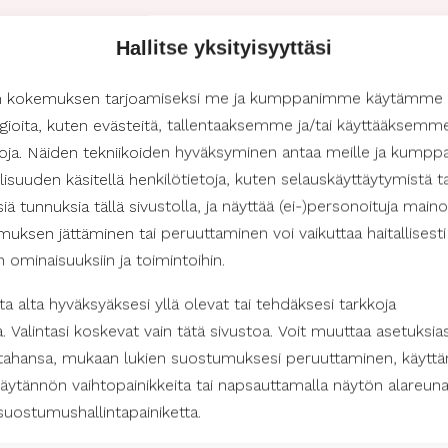
Hoidamme puolestasi kaikki työnantajavelvoitteet,
Hallitse yksityisyyttäsi
vaivatonta ja miellyttävää.
n kokemuksen tarjoamiseksi me ja kumppanimme käytämme
luissa sinä olet ykkönen
gioita, kuten evästeitä, tallentaaksemme ja/tai käyttääksemm
etoja. Näiden tekniikoiden hyväksyminen antaa meille ja kum
isuuden käsitellä henkilötietoja, kuten selauskäyttäytymistä ta
 Avustajapalvelut on vastuullinen ja kotimainen
isiä tunnuksia tällä sivustolla, ja näyttää (ei-)personoituja maino
 Toimintamme perustuu siihen, että tuemme sinun
uksen jättäminen tai peruuttaminen voi vaikuttaa haitallisesti
tasi. Vastuullisuus ja kotimainen yrittäjyys ovat meille
in ominaisuuksiin ja toimintoihin.
ä aina etusijalla.
a alta hyväksyäksesi yllä olevat tai tehdäksesi tarkkoja
a Lappeenrannassa
a. Valintasi koskevat vain tätä sivustoa. Voit muuttaa asetuksias
Yli 3 000 avustajaamme eri puolilla Suomea ovat
 tahansa, mukaan lukien suostumuksesi peruuttaminen, käyttä
ssa sinulla on mahdollisuus valita henkilökohtainen
äytännön vaihtopainikkeita tai napsauttamalla näytön alareun
isi ja tekee arjestasi sujuvampaa. Haluamme varmistaa,
suostumushallintapainiketta.
et olosi mukavaksi ja tuetuksi.