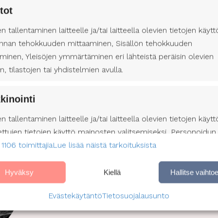
tot
n yhdessä sinulle sopivin ratkaisu. Me olemme täällä
lämään täysipainoista ja mielekästä arkea.
en tallentaminen laitteelle ja/tai laitteella olevien tietojen käytt
nnan tehokkuuden mittaaminen, Sisällön tehokkuuden
minen, Yleisöjen ymmärtäminen eri lähteistä peräisin olevien
en, tilastojen tai yhdistelmien avulla.
Haluaisitko lisätietoa palveluistamme?
kinointi
Moi! Olen
Mira
, ja olen apunasi kaikissa avustajan hake
en tallentaminen laitteelle ja/tai laitteella olevien tietojen käytt
Lappeenrannan alueella
. Minuun saat yhteyden soit
ettujen tietojen käyttö mainosten valitsemiseksi, Personoidun
täyttämällä asiakaslomakkeen. Yhteydenotto ei sido si
 1106 toimittajia
profiilin muodostaminen, Profiilien käyttö kohdennetun
Lue lisää näistä tarkoituksista
nan valitsemiseksi, Personoidun sisältöprofiilin muodostami
Mira Kvick
lien käyttö personoidun sisällön valitsemiseksi, Palvelujen
Hyväksy
Kiellä
Hallitse vaihto
mira.kvick@suomenavustajapalvelut.fi
äminen ja parantaminen, Rajoitettujen tietojen käyttö sisällön
040 657 8008
Evästekäytäntö
Tietosuojalausunto
emiseen.