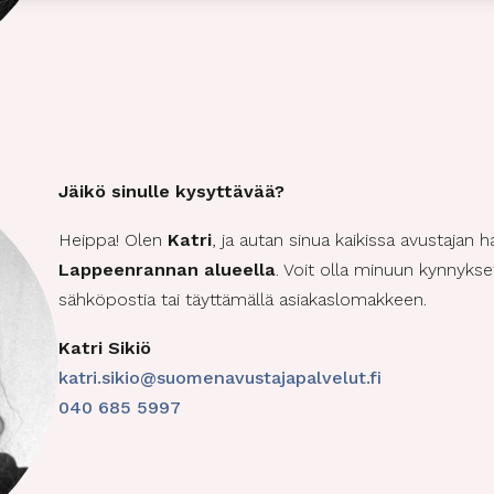
aisuudet
Aina a
en yhdistäminen muista tietolähteistä peräisin oleviin
hin, Eri laitteiden yhdistäminen toisiinsa, Laitteiden
taminen automaattisesti lähetettyjen tietojen
eella.
Jäikö sinulle kysyttävää
?
oturva, väärinkäytösten ehkäiseminen ja
Heippa! Olen
Katri
, ja autan sinua kaikissa avustajan h
eiden korjaaminen, Mainonnan ja sisällön
Aina a
Lappeenrannan alueella
. Voit olla minuun kynnykse
inen jakelu.
sähköpostia tai täyttämällä asiakaslomakkeen.
Katri Sikiö
katri.sikio@suomenavustajapalvelut.fi
040 685 5997