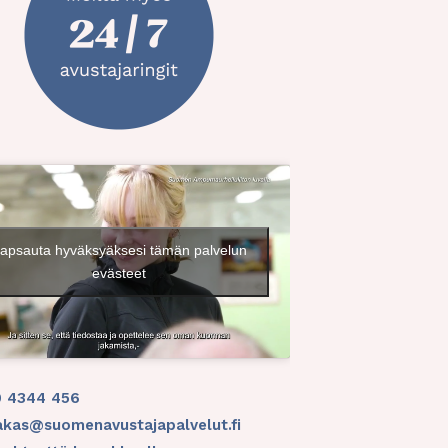
apsauta hyväksyäksesi tämän palvelun
evästeet
0 4344 456
akas@suomenavustajapalvelut.fi