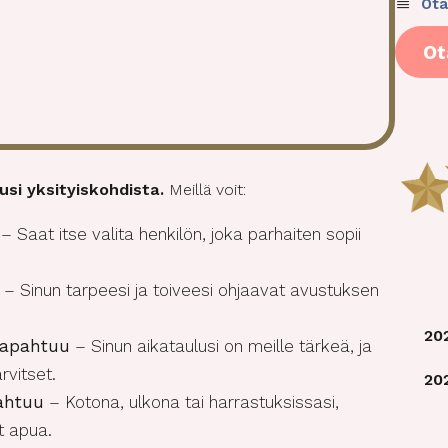
Ota
Ot
si yksityiskohdista.
Meillä voit:
– Saat itse valita henkilön, joka parhaiten sopii
– Sinun tarpeesi ja toiveesi ohjaavat avustuksen
20
tapahtuu
– Sinun aikataulusi on meille tärkeä, ja
rvitset.
20
ahtuu
– Kotona, ulkona tai harrastuksissasi,
t apua.