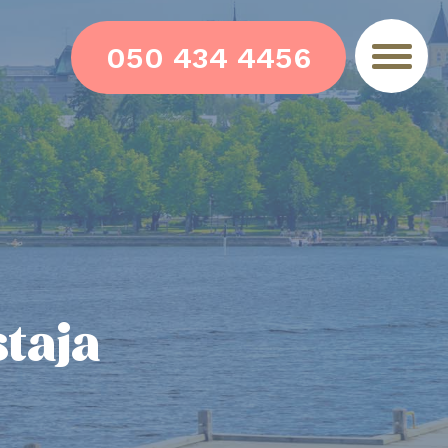
050 434 4456
staja