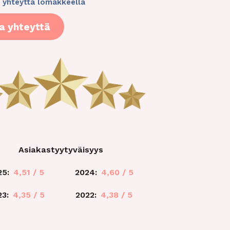
 yhteyttä lomakkeella
a yhteyttä
Asiakastyytyväisyys
25:
4,51 / 5
2024:
4,60 / 5
23:
4,35 / 5
2022:
4,38 / 5