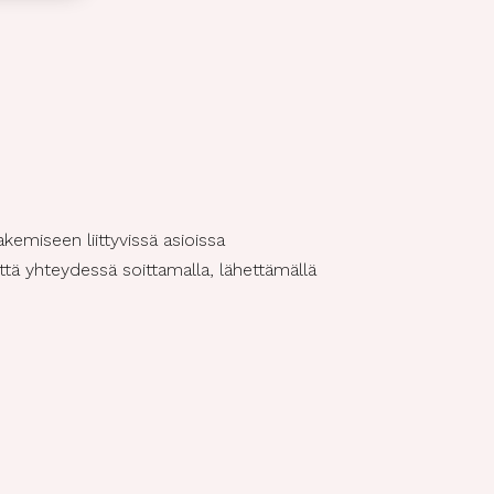
ktiivinen
akemiseen liittyvissä asioissa
ktiivinen
ttä yhteydessä soittamalla, lähettämällä