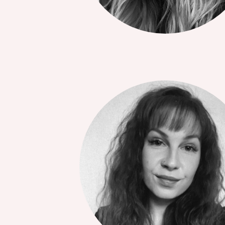
omin
Tietoj
tietoi
tunnis
perust
Tiet
virh
tekn