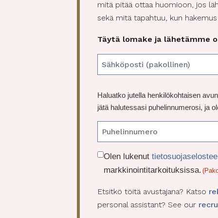
mitä pitää ottaa huomioon, jos läh
sekä mitä tapahtuu, kun hakemus 
Täytä lomake ja lähetämme op
E
m
a
P
Haluatko jutella henkilökohtaisen 
i
u
jätä halutessasi puhelinnumerosi, ja
l
h
(
e
P
l
a
i
C
Olen lukenut
tietosuojaseloste
k
n
o
o
markkinointitarkoituksissa.
(Pako
lli
n
n
Etsitkö töitä avustajana? Katso
re
s
e
personal assistant? See our
recr
e
n