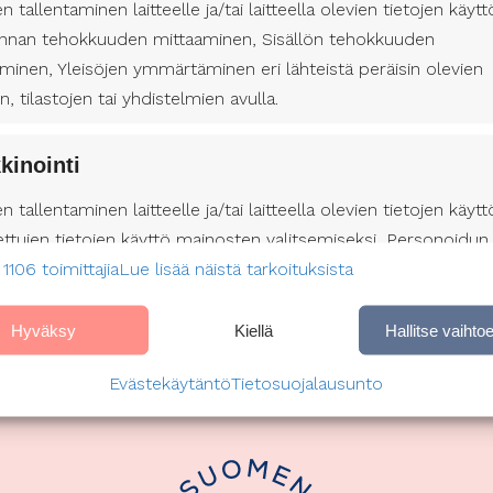
en tallentaminen laitteelle ja/tai laitteella olevien tietojen käytt
 että jokainen asiakas saa tarvitsemansa tuen juuri siinä muo
nnan tehokkuuden mittaaminen, Sisällön tehokkuuden
minen, Yleisöjen ymmärtäminen eri lähteistä peräisin olevien
a on mahdollista kohdata arjen haasteet ja rakentaa oman näk
en, tilastojen tai yhdistelmien avulla.
et ovat etusijalla. Niin Kymenlaakson alueella kuin koko Suom
ille käsinkosketeltavaa tukea ja mahdollisuuksia. Suomen Avust
kinointi
n jokaiselle, joka sitä tarvitsee.
en tallentaminen laitteelle ja/tai laitteella olevien tietojen käytt
n avustaja Kymenlaakson hyvinvointialue
ettujen tietojen käyttö mainosten valitsemiseksi, Personoidun
 1106 toimittajia
profiilin muodostaminen, Profiilien käyttö kohdennetun
Lue lisää näistä tarkoituksista
nan valitsemiseksi, Personoidun sisältöprofiilin muodostami
lien käyttö personoidun sisällön valitsemiseksi, Palvelujen
Hyväksy
Kiellä
Hallitse vaihto
äminen ja parantaminen, Rajoitettujen tietojen käyttö sisällön
Evästekäytäntö
Tietosuojalausunto
emiseen.
aisuudet
Aina a