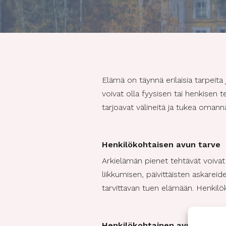
Elämä on täynnä erilaisia tarpeita 
voivat olla fyysisen tai henkisen 
tarjoavat välineitä ja tukea oma
Henkilökohtaisen avun tarve
Arkielämän pienet tehtävät voivat 
liikkumisen, päivittäisten askarei
tarvittavan tuen elämään. Henkilö
Henkilökohtainen avustaja si