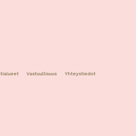
ktiivinen
tialueet
Vastuullisuus
Yhteystiedot