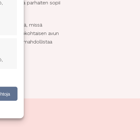
ö,
dossa, joka parhaiten sopii
öinen elämä, missä
essa henkilökohtaisen avun
ajapalvelut mahdollistaa
ö,
nen,
ehtoja
ktiivinen