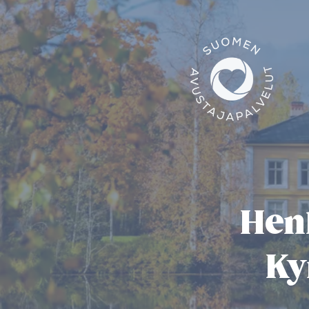
Hen
Ky