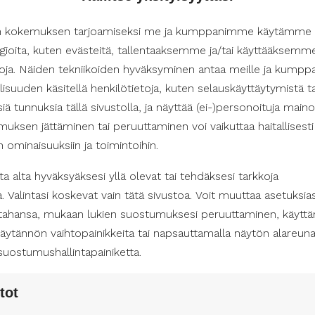
ain apukäsi arjen askareissa, vaan myös tärkeä tuki ja seurala
n kokemuksen tarjoamiseksi me ja kumppanimme käytämme
si, mutta myös osallistumaan sosiaaliseen elämään ja harrastuk
gioita, kuten evästeitä, tallentaaksemme ja/tai käyttääksemm
n avustajan voit varmistaa, että yhteistyönne perustuu luott
etoja. Näiden tekniikoiden hyväksyminen antaa meille ja kum
n elämän rakentamisen.
isuuden käsitellä henkilötietoja, kuten selauskäyttäytymistä ta
isiä tunnuksia tällä sivustolla, ja näyttää (ei-)personoituja maino
uksen jättäminen tai peruuttaminen voi vaikuttaa haitallisesti
menlaakson alueella
in ominaisuuksiin ja toimintoihin.
aisten avustajien tarjonta on monipuolista ja kattavaa. Kymen
n Suomen Avustajapalvelut. Tarjoamme räätälöityjä palveluita, jo
a alta hyväksyäksesi yllä olevat tai tehdäksesi tarkkoja
i, olipa kyse sitten arjen askareista, liikkumisavusta tai vaikkapa
a. Valintasi koskevat vain tätä sivustoa. Voit muuttaa asetuksias
 tahansa, mukaan lukien suostumuksesi peruuttaminen, käyttä
äytännön vaihtopainikkeita tai napsauttamalla näytön alareun
suostumushallintapainiketta.
ana arjessasi
enkilökohtaisen avustajan palveluita, jotka mahdollistavat it
tot
öllisyyden kunnioittamiseen ja asiakkaan tarpeiden huomioim