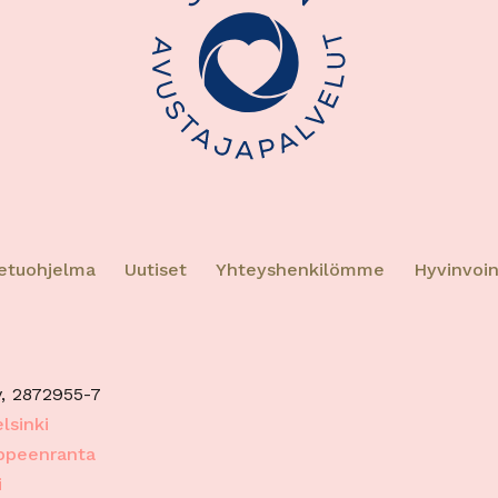
en yhdistäminen muista tietolähteistä peräisin oleviin
hin, Eri laitteiden yhdistäminen toisiinsa, Laitteiden
taminen automaattisesti lähetettyjen tietojen
eella.
oturva, väärinkäytösten ehkäiseminen ja
eiden korjaaminen, Mainonnan ja sisällön
Aina a
inen jakelu.
etuohjelma
Uutiset
Yhteyshenkilömme
Hyvinvoin
, 2872955-7
lsinki
appeenranta
i