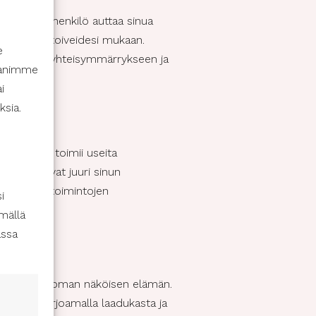
inen. Tämä henkilö auttaa sinua
siin omien toiveidesi mukaan.
e
amukseen ja yhteisymmärrykseen ja
ppanimme
i
ksia.
laaksossa toimii useita
tka vastaavat juuri sinun
 vapaa-ajan toimintojen
i
mällä
assa
senäisen ja oman näköisen elämän.
iseen. Tarjoamalla laadukasta ja