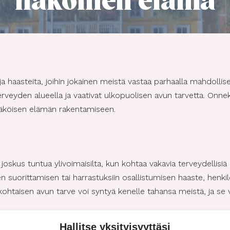
näköinen elämä
ja haasteita, joihin jokainen meistä vastaa parhaalla mahdollis
terveyden alueella ja vaativat ulkopuolisen avun tarvetta. Onne
nnäköisen elämän rakentamiseen.
joskus tuntua ylivoimaisilta, kun kohtaa vakavia terveydellisiä 
den suorittamisen tai harrastuksiin osallistumisen haaste, henk
kohtaisen avun tarve voi syntyä kenelle tahansa meistä, ja se 
Hallitse yksityisyyttäsi
nua varten