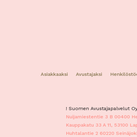
Tietoj
tietoi
tunnis
perust
Tiet
virh
tekn
Asiakkaaksi
Avustajaksi
Henkilöstö
! Suomen Avustajapalvelut Oy
Nuijamiestentie 3 B 00400 He
Kauppakatu 33 A 11, 53100 L
Huhtalantie 2 60220 Seinäjok