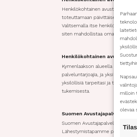
Henkilökohtainen avustaja ei ole v
Parhaa
toteuttamaan päivittäiset rutiini
teknolo
Valitsemalla itse henkilökohtaise
laiteti
siten mahdollistaa oman näköise
mahdoll
yksilöll
Suostum
Henkilökohtainen avustaja Ky
tiettyih
Kymenlaakson alueella henkilökoht
palveluntarjoajia, ja yksi niistä o
Napsaut
yksilöllisiä tarpeitasi ja toiveitas
valintoj
tukemisesta.
milloin
evästek
olevaa 
Suomen Avustajapalvelut muk
Suomen Avustajapalvelut tarjoaa h
Tilas
Lähestymistapamme perustuu yksil