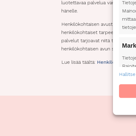
Tietoj
luotettavaa palvelua varmistamme,
Maino
hänelle.
mittaa
Henkilökohtaisen avustajan avull
tietoj
henkilökohtaiset tarpeet ja toive
palvelut tarjoavat niitä tarvitsev
Mark
henkilökohtaisen avun saavuttamise
Tietoj
Lue lisää täältä:
Henkilökohtaine
Rajoit
Hallitse
mainos
mainon
Profii
kehitt
valits
omin