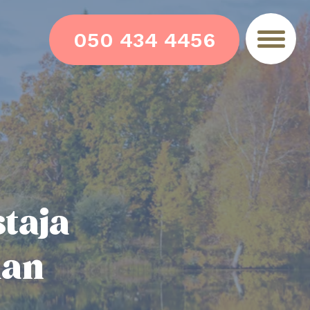
050 434 4456
taja
man