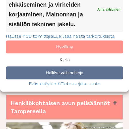
i
ehkäiseminen ja virheiden
d
o
Aina aktiivinen
(
korjaaminen, Mainonnan ja
P
Saanko palvelua Tampereen
sisällön tekninen jakelu.
a
naapurikunnissa?
k
Hallitse 1106 toimittajia
Lue lisää näistä tarkoituksista
o
l
Hyväksy
Kuinka haen henkilökohtaista
l
avustajaa Tampereella?
i
Kiellä
n
e
Hallitse vaihtoehtoja
Miten saan palvelusetelin
n
)
avustajaan?
Evästekäytäntö
Tietosuojalausunto
Henkilökohtaisen avun pelisäännöt
Tampereella