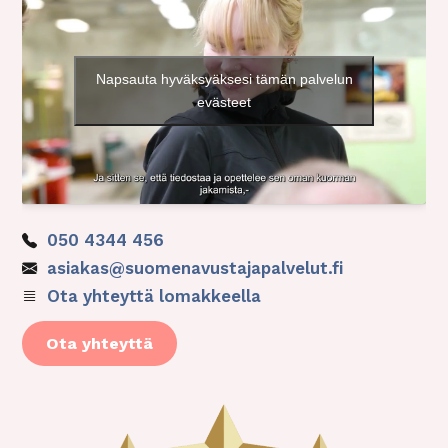
Napsauta hyväksyäksesi tämän palvelun
evästeet
050 4344 456
asiakas@suomenavustajapalvelut.fi
Ota yhteyttä lomakkeella
Ota yhteyttä