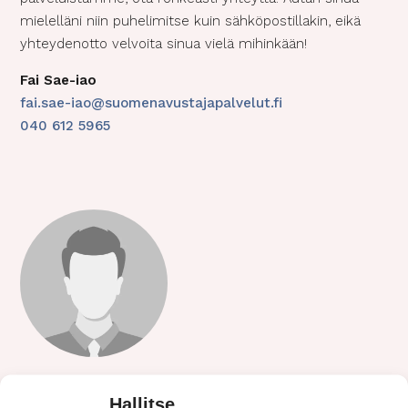
mielelläni niin puhelimitse kuin sähköpostillakin, eikä
yhteydenotto velvoita sinua vielä mihinkään!
Fai Sae-iao
fai.sae-iao@suomenavustajapalvelut.fi
040 612 5965
Avustaja hakusessa Etelä-Pirkanmaalla?
Hallitse