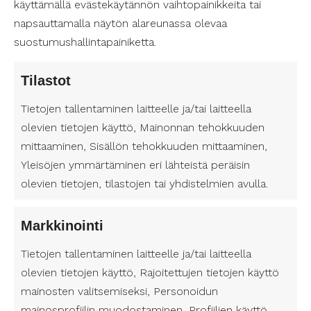
käyttämällä evästekäytännön vaihtopainikkeita tai
Henkilökohtainen avustaja
napsauttamalla näytön alareunassa olevaa
helposti!
suostumushallintapainiketta.
Soita:
050 434 4456
Tilastot
Tietojen tallentaminen laitteelle ja/tai laitteella
olevien tietojen käyttö, Mainonnan tehokkuuden
Työllistämme jo yli 3 000 avustajaa
mittaaminen, Sisällön tehokkuuden mittaaminen,
ympäri Suomea. Valitse itsellesi
Yleisöjen ymmärtäminen eri lähteistä peräisin
luotettava henkilökohtainen avustaja
olevien tietojen, tilastojen tai yhdistelmien avulla.
– palvelun yksityiskohdat määräät
itse!
Markkinointi
Tietojen tallentaminen laitteelle ja/tai laitteella
Tahdotko avustajan?
olevien tietojen käyttö, Rajoitettujen tietojen käyttö
Täytä yhteystietosi – olemme
mainosten valitsemiseksi, Personoidun
sinuun yhteydessä!
mainosprofiilin muodostaminen, Profiilien käyttö