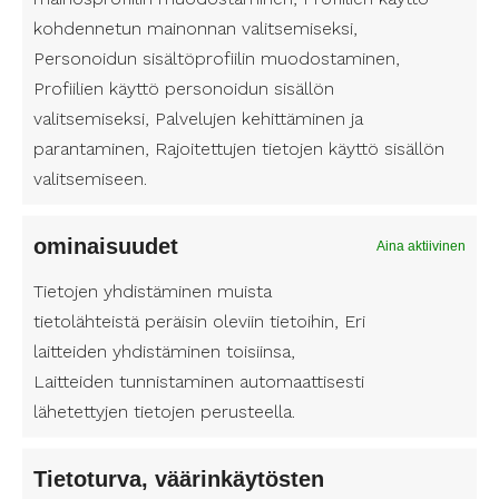
N
kohdennetun mainonnan valitsemiseksi,
i
Personoidun sisältöprofiilin muodostaminen,
E
m
Profiilien käyttö personoidun sisällön
t
i
valitsemiseksi, Palvelujen kehittäminen ja
u
(
S
parantaminen, Rajoitettujen tietojen käyttö sisällön
n
P
P
u
valitsemiseen.
a
i
u
k
k
m
h
u
S
o
ominaisuudet
Aina aktiivinen
i
n
e
l
ä
i
l
l
Tietojen yhdistäminen muista
h
Olen lukenut
tietosuojaselosteen
U
ja
m
i
i
tietolähteistä peräisin oleviin tietoihin, Eri
k
hyväksyn henkilötietojeni käsittelyn.
n
i
n
n
laitteiden yhdistäminen toisiinsa,
ö
e
t
n
Laitteiden tunnistaminen automaattisesti
n
p
i
u
lähetettyjen tietojen perusteella.
)
o
t
m
s
l
e
Tietoturva, väärinkäytösten
t
e
r