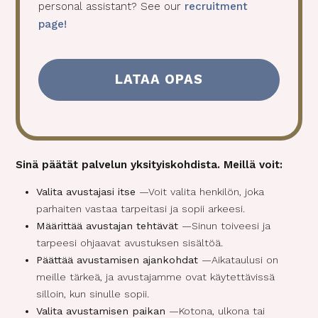
n
personal assistant? See our
recruitment
t
page!
(
P
a
k
o
l
l
i
Sinä päätät palvelun yksityiskohdista.
Meillä voit:
n
e
Valita avustajasi itse
—Voit valita henkilön, joka
n
parhaiten vastaa tarpeitasi ja sopii arkeesi.
)
Määrittää avustajan tehtävät
—Sinun toiveesi ja
tarpeesi ohjaavat avustuksen sisältöä.
Päättää avustamisen ajankohdat
—Aikataulusi on
meille tärkeä, ja avustajamme ovat käytettävissä
silloin, kun sinulle sopii.
Valita avustamisen paikan
—Kotona, ulkona tai