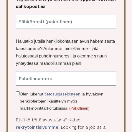
sähköpostiisi!
E
m
a
P
Haluatko jutella henkilökohtaisen avun hakemisesta
i
u
kanssamme? Autamme mielellämme - jätä
l
h
halutessasi puhelinnumerosi, ja olemme sinuun
(
e
yhteydessä mahdollisimman pian!
P
l
a
i
k
o
n
lli
C
Olen lukenut
tietosuojaselosteen
ja hyväksyn
n
henkilötietojeni käsittelyn myös
o
e
markkinointitarkoituksissa.
(Pakollinen)
n
n
)
s
Etsitkö töitä avustajana? Katso
e
rekrytointisivumme!
Looking for a job as a