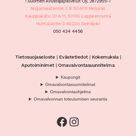
! Suomen Avustajapalvelut Oy, 2872955-7
Nuijamiestentie 3 B 00400 Helsinki
Kauppakatu 33 A 11, 53100 Lappeenranta
Huhtalantie 2 60220 Seinäjoki
050 434 4456
Tietosuojaseloste
|
Evästetiedot
|
Kokemuksia
|
Aputoiminimet
|
Omavalvontasuunnitelma
Kaupungit
Omavalvontasuunnitelmat
Omavalvontaohjelma
Omavalvonnan toteutumisen seuranta
Facebook
Instagram