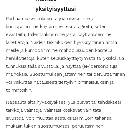
Hei! Minä olen
Jacob
, ja vastaan henkilökohtaisen avun
yksityisyyttäsi
koordinoinnista
Etelä-Pirkanmaan kunnissa
. Etsitpä
sitten avustajaa Valkeakoskelta, Akaasta tai Lempäälästä,
Parhaan kokemuksen tarjoamiseksi me ja
olen täällä sinua varten. Voit laittaa minulle viestiä,
kumppanimme käytämme teknologioita, kuten
soittaa tai täyttää asiakaslomakkeen verkkosivuillamme.
evästeitä, tallentaaksemme ja/tai käyttääksemme
Ota matalalla kynnyksellä yhteyttä, niin katsotaan
laitetietoja. Näiden tekniikoiden hyväksyminen antaa
yhdessä sopiva ratkaisu!
meille ja kumppanimme mahdollisuuden käsitellä
henkilötietoja, kuten selauskäyttäytymistä tai yksilöllisiä
Jacob Flemmich
tunnuksia tällä sivustolla, ja näyttää (ei-)personoituja
jacob.flemmich@suomenavustajapalvelut.fi
040 661 2250
mainoksia. Suostumuksen jättäminen tai peruuttaminen
voi vaikuttaa haitallisesti tiettyihin ominaisuuksiin ja
toimintoihin.
Napsauta alta hyväksyäksesi yllä olevat tai tehdäksesi
tarkkoja valintoja. Valintasi koskevat vain tätä
sivustoa. Voit muuttaa asetuksiasi milloin tahansa,
Paljon vapaita avustajia!
mukaan lukien suostumuksesi peruuttaminen,