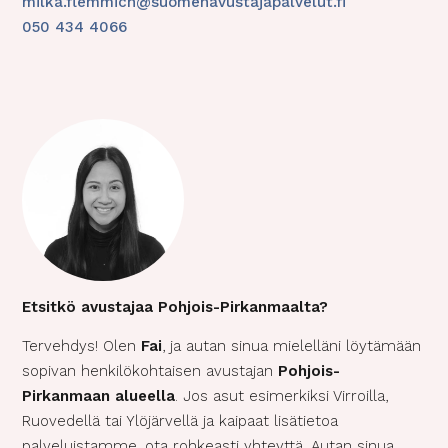
milka.flemmich@suomenavustajapalvelut.fi
050 434 4066
Etsitkö avustajaa Pohjois-Pirkanmaalta?
Tervehdys! Olen
Fai
, ja autan sinua mielelläni löytämään
sopivan henkilökohtaisen avustajan
Pohjois-
Pirkanmaan alueella
. Jos asut esimerkiksi Virroilla,
Ruovedellä tai Ylöjärvellä ja kaipaat lisätietoa
palveluistamme, ota rohkeasti yhteyttä. Autan sinua