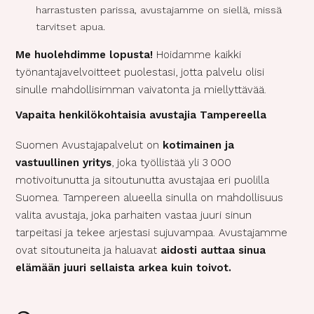
harrastusten parissa, avustajamme on siellä, missä
tarvitset apua.
Me huolehdimme lopusta!
Hoidamme kaikki
työnantajavelvoitteet puolestasi, jotta palvelu olisi
sinulle mahdollisimman vaivatonta ja miellyttävää.
Vapaita henkilökohtaisia avustajia Tampereella
Suomen Avustajapalvelut on
kotimainen ja
vastuullinen yritys
, joka työllistää yli 3 000
motivoitunutta ja sitoutunutta avustajaa eri puolilla
Suomea. Tampereen alueella sinulla on mahdollisuus
valita avustaja, joka parhaiten vastaa juuri sinun
tarpeitasi ja tekee arjestasi sujuvampaa. Avustajamme
ovat sitoutuneita ja haluavat
aidosti auttaa sinua
elämään juuri sellaista arkea kuin toivot.