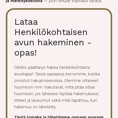
ja merkityksellistä
— juuri sinulle sopivalla tavalla.
Lataa
Henkilökohtaisen
avun hakeminen -
opas!
Oletko päättänyt hakea henkilökohtaista
avustajaa? Tässä oppaassa kerromme, kuinka
onnistut hakuprosessissa. Olemme ottaneet
huomioon mm. hakutavat, mitä pitää ottaa
huomioon, jos läheisesi täyttää hakemuksesi,
liitteet ja lausunnot sekä mitä tapahtuu, kun
hakemus on lähetetty.
Täytä lomake ja lähetämme oppaan suoraan