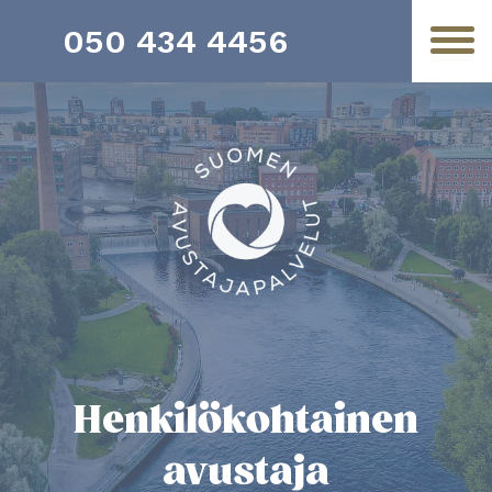
050 434 4456
Henkilö­­kohtainen
avustaja