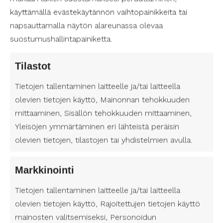
harrastuksiin osallistumisessa. Avustaja voi auttaa
käyttämällä evästekäytännön vaihtopainikkeita tai
monin eri tavoin – hän voi esimerkiksi auttaa
napsauttamalla näytön alareunassa olevaa
siirtymisessä, tarjota tukea varusteiden kanssa tai
suostumushallintapainiketta.
toimia kommunikaation apuna. Tärkeintä on, että
avustaja mahdollistaa turvallisen ja miellyttävän
Tilastot
tavan osallistua toivottuun toimintaan.
Tietojen tallentaminen laitteelle ja/tai laitteella
olevien tietojen käyttö, Mainonnan tehokkuuden
Suomen Avustajapalvelut elämänlaadun
mittaaminen, Sisällön tehokkuuden mittaaminen,
tukena
Yleisöjen ymmärtäminen eri lähteistä peräisin
Suomen Avustajapalvelut tarjoaa laadukkaita ja
asiakaslähtöisiä avustajapalveluita ympäri
olevien tietojen, tilastojen tai yhdistelmien avulla.
Suomen, myös Kymenlaakson alueella. Palvelun
tavoitteena on tukea asiakkaan itsenäistä elämää
Markkinointi
ja mahdollistaa harrastustoimintaan
osallistuminen. Henkilökohtainen avustaja voi olla
Tietojen tallentaminen laitteelle ja/tai laitteella
ratkaisevassa roolissa, kun tavoitteena on
olevien tietojen käyttö, Rajoitettujen tietojen käyttö
parantaa elämänlaatua ja mahdollistaa aktiivinen
mainosten valitsemiseksi, Personoidun