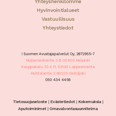
Yhteyshenkilömme
Hyvinvointialueet
Vastuullisuus
Yhteystiedot
! Suomen Avustajapalvelut Oy, 2872955-7
Nuijamiestentie 3 B 00400 Helsinki
Kauppakatu 33 A 11, 53100 Lappeenranta
Huhtalantie 2 60220 Seinäjoki
050 434 4456
Tietosuojaseloste
|
Evästetiedot
|
Kokemuksia
|
Aputoiminimet
|
Omavalvontasuunnitelma