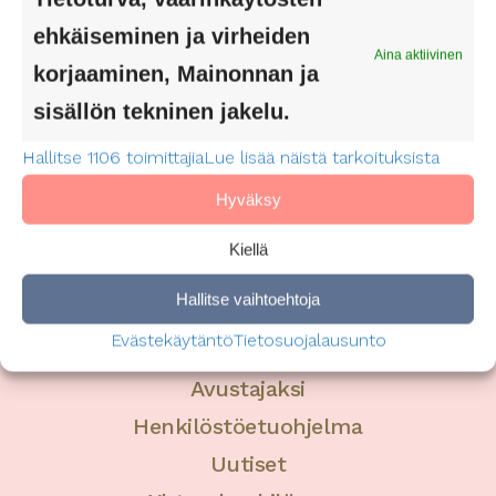
ehkäiseminen ja virheiden
Aina aktiivinen
korjaaminen, Mainonnan ja
sisällön tekninen jakelu.
Hallitse 1106 toimittajia
Lue lisää näistä tarkoituksista
Hyväksy
Kiellä
Hallitse vaihtoehtoja
Evästekäytäntö
Tietosuojalausunto
Asiakkaaksi
Avustajaksi
Henkilöstöetuohjelma
Uutiset