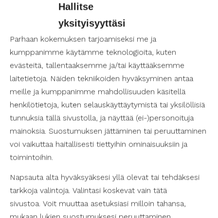
Harrastusmahdollisuuksia Kymenlaakson
Hallitse
alueella
yksityisyyttäsi
Kymenlaakso on alue, joka kuhisee elämää ja
Parhaan kokemuksen tarjoamiseksi me ja
tarjoaa monipuolisesti erilaisia
harrastusmahdollisuuksia kaikenikäisille ja -
kumppanimme käytämme teknologioita, kuten
kuntoisille. Olipa kiinnostuksen kohteenasi sitten
evästeitä, tallentaaksemme ja/tai käyttääksemme
liikunta, kulttuuri, luonto tai jokin muu, alueelta
laitetietoja. Näiden tekniikoiden hyväksyminen antaa
löytyy varmasti sopivia vaihtoehtoja.
meille ja kumppanimme mahdollisuuden käsitellä
Harrastustoiminta voi olla esimerkiksi uinnin,
henkilötietoja, kuten selauskäyttäytymistä tai yksilöllisiä
tanssin, maalaamisen tai musiikin parissa
tunnuksia tällä sivustolla, ja näyttää (ei-)personoituja
viihtymistä. Monet paikalliset yhdistykset ja
mainoksia. Suostumuksen jättäminen tai peruuttaminen
järjestöt tarjoavat myös erityisesti suunniteltuja
voi vaikuttaa haitallisesti tiettyihin ominaisuuksiin ja
aktiviteetteja, jotka ovat esteettömiä ja
toimintoihin.
saavutettavissa henkilökohtaisen avustajan tuella.
Napsauta alta hyväksyäksesi yllä olevat tai tehdäksesi
tarkkoja valintoja. Valintasi koskevat vain tätä
Henkilökohtainen avustaja tukenasi
harrastustoiminnassa
sivustoa. Voit muuttaa asetuksiasi milloin tahansa,
Henkilökohtainen avustaja on arvokas tuki
mukaan lukien suostumuksesi peruuttaminen,