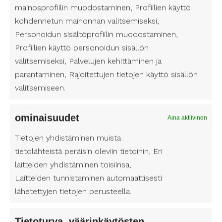
osallistuminen yhteiskunnassa. Suomen
mainosprofiilin muodostaminen, Profiilien käyttö
Avustajapalveluilla ymmärretään erilaisten
kohdennetun mainonnan valitsemiseksi,
ihmisten tarpeet, ja tarjoamme räätälöityjä
Personoidun sisältöprofiilin muodostaminen,
ratkaisuja jokaisen ainutlaatuisiin toiveisiin ja
Profiilien käyttö personoidun sisällön
elämäntilanteeseen.
valitsemiseksi, Palvelujen kehittäminen ja
Harrastukset eivät ainoastaan tarjoa iloa ja onnea,
parantaminen, Rajoitettujen tietojen käyttö sisällön
vaan ne ovat myös tärkeä osa fyysisen ja
valitsemiseen.
henkisen hyvinvoinnin ylläpitämistä.
Henkilökohtaisen avustajan avulla esteetön pääsy
ominaisuudet
Aina aktiivinen
harrastusten pariin ei ole vain unelma, vaan
toteutettavissa oleva todellisuus.
Tietojen yhdistäminen muista
tietolähteistä peräisin oleviin tietoihin, Eri
Lue lisää täältä:
Henkilökohtainen avustaja
laitteiden yhdistäminen toisiinsa,
Kymenlaakson hyvinvointialue
Laitteiden tunnistaminen automaattisesti
lähetettyjen tietojen perusteella.
Tietoturva, väärinkäytösten