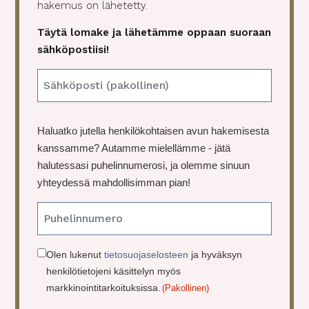
hakemus on lähetetty.
Täytä lomake ja lähetämme oppaan suoraan
sähköpostiisi!
E
m
a
P
Haluatko jutella henkilökohtaisen avun hakemisesta
i
u
kanssamme? Autamme mielellämme - jätä
l
h
halutessasi puhelinnumerosi, ja olemme sinuun
(
e
yhteydessä mahdollisimman pian!
P
l
a
i
k
o
n
lli
C
Olen lukenut
tietosuojaselosteen
ja hyväksyn
n
henkilötietojeni käsittelyn myös
o
e
markkinointitarkoituksissa.
(Pakollinen)
n
n
)