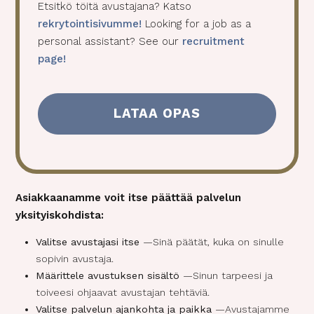
s
Etsitkö töitä avustajana? Katso
e
rekrytointisivumme!
Looking for a job as a
n
personal assistant? See our
recruitment
t
page!
(
P
a
k
o
l
l
i
Asiakkaanamme voit itse päättää palvelun
n
e
yksityiskohdista:
n
Valitse avustajasi itse
—Sinä päätät, kuka on sinulle
)
sopivin avustaja.
Määrittele avustuksen sisältö
—Sinun tarpeesi ja
toiveesi ohjaavat avustajan tehtäviä.
Valitse palvelun ajankohta ja paikka
—Avustajamme