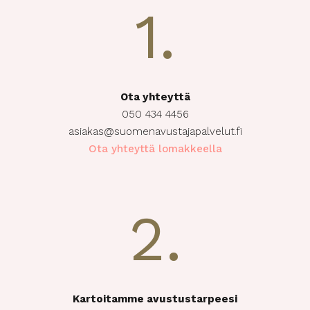
1.
Ota yhteyttä
050 434 4456
asiakas@suomenavustajapalvelut.fi
Ota yhteyttä lomakkeella
2.
Kartoitamme avustustarpeesi