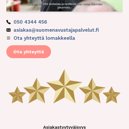
050 4344 456
asiakas@suomenavustajapalvelut.fi
Ota yhteyttä lomakkeella
Ota yhteyttä
Asiakastyytyväisyys