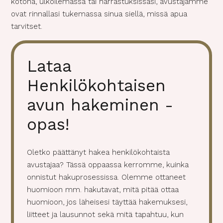
kotona, ulkoilemassa tai harrastuksissasi, avustajamme
ovat rinnallasi tukemassa sinua siellä, missä apua
tarvitset.
Lataa
Henkilökohtaisen
avun hakeminen -
opas!
Oletko päättänyt hakea henkilökohtaista
avustajaa? Tässä oppaassa kerromme, kuinka
onnistut hakuprosessissa. Olemme ottaneet
huomioon mm. hakutavat, mitä pitää ottaa
huomioon, jos läheisesi täyttää hakemuksesi,
liitteet ja lausunnot sekä mitä tapahtuu, kun