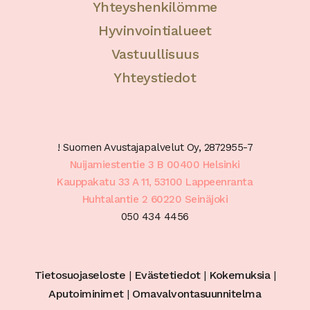
Yhteyshenkilömme
Hyvinvointialueet
Vastuullisuus
Yhteystiedot
! Suomen Avustajapalvelut Oy, 2872955-7
Nuijamiestentie 3 B 00400 Helsinki
Kauppakatu 33 A 11, 53100 Lappeenranta
Huhtalantie 2 60220 Seinäjoki
050 434 4456
Tietosuojaseloste
|
Evästetiedot
|
Kokemuksia
|
Aputoiminimet
|
Omavalvontasuunnitelma