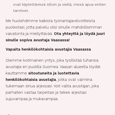
ovat käytettävissä silloin ja siellä, missä apua eniten
tarvitset.
Me huolehdimme kaikista työnantajavelvoitteista
puolestasi, jotta palvelu olisi sinulle mahdollisimman
vaivatonta ja miellyttävää.
Ota yhteyttä ja löydä juuri
sinulle sopiva avustaja Vaasassa!
Vapaita henkilökohtaisia avustajia Vaasassa
Olemme kotimainen yritys, joka työllistää tuhansia
avustajia eri puolilla Suomea. Vaasan alueella löydät
kauttamme
sitoutuneita ja luotettavia
henkilökohtaisia avustajia
, jotka ovat valmiina
tukemaan sinua arjessasi. Voit valita avustajan, joka
parhaiten vastaa tarpeitasi ja tekee arjestasi
sujuvampaa ja mukavampaa.