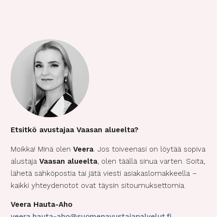
Etsitkö avustajaa Vaasan alueelta?
Moikka! Minä olen
Veera
. Jos toiveenasi on löytää sopiva
alustaja
Vaasan alueelta
, olen täällä sinua varten. Soita,
lähetä sähköpostia tai jätä viesti asiakaslomakkeella –
kaikki yhteydenotot ovat täysin sitoumuksettomia.
Veera Hauta-Aho
veera.hauta-aho@suomenavustajapalvelut.fi