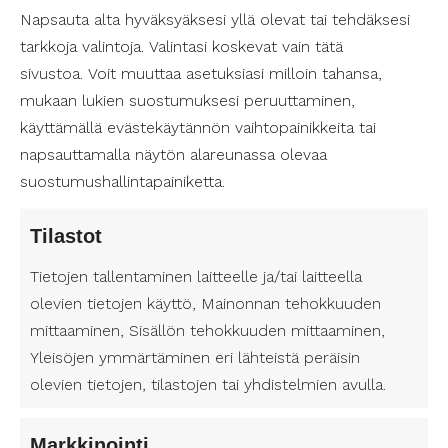
Napsauta alta hyväksyäksesi yllä olevat tai tehdäksesi
Miika Ponkkonen
tarkkoja valintoja. Valintasi koskevat vain tätä
miika.ponkkonen@suomenavustajapalvelut.fi
sivustoa. Voit muuttaa asetuksiasi milloin tahansa,
050 551 1102
mukaan lukien suostumuksesi peruuttaminen,
käyttämällä evästekäytännön vaihtopainikkeita tai
napsauttamalla näytön alareunassa olevaa
suostumushallintapainiketta.
Tilastot
Paljon vapaita avustajia!
Tietojen tallentaminen laitteelle ja/tai laitteella
olevien tietojen käyttö, Mainonnan tehokkuuden
Henkilökohtainen avustaja
mittaaminen, Sisällön tehokkuuden mittaaminen,
helposti!
Yleisöjen ymmärtäminen eri lähteistä peräisin
olevien tietojen, tilastojen tai yhdistelmien avulla.
Soita:
050 434 4456
Markkinointi