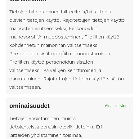
Tietojen tallentaminen laitteelle ja/tai laitteella
Työllistämme jo yli 3 000 avustajaa
olevien tietojen käyttö, Rajoitettujen tietojen käyttö
ympäri Suomea. Valitse itsellesi
mainosten valitsemiseksi, Personoidun
luotettava henkilökohtainen avustaja
– palvelun yksityiskohdat määräät
mainosprofiilin muodostaminen, Profiilien käyttö
itse!
kohdennetun mainonnan valitsemiseksi,
Personoidun sisältöprofiilin muodostaminen,
Profiilien käyttö personoidun sisällön
Tahdotko avustajan?
valitsemiseksi, Palvelujen kehittäminen ja
Täytä yhteystietosi – olemme
parantaminen, Rajoitettujen tietojen käyttö sisällön
sinuun yhteydessä!
valitsemiseen.
N
i
ominaisuudet
Aina aktiivinen
E
m
Tietojen yhdistäminen muista
t
i
u
tietolähteistä peräisin oleviin tietoihin, Eri
(
S
n
P
P
laitteiden yhdistäminen toisiinsa,
u