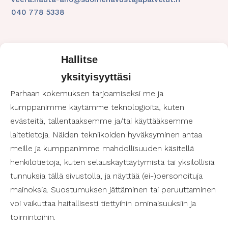
040 778 5338
Hallitse
yksityisyyttäsi
Parhaan kokemuksen tarjoamiseksi me ja
kumppanimme käytämme teknologioita, kuten
evästeitä, tallentaaksemme ja/tai käyttääksemme
laitetietoja. Näiden tekniikoiden hyväksyminen antaa
meille ja kumppanimme mahdollisuuden käsitellä
Saisiko olla avuksi?
henkilötietoja, kuten selauskäyttäytymistä tai yksilöllisiä
Moi! Nimeni on
Miika
ja vastaan palvelukoordinaattorina
tunnuksia tällä sivustolla, ja näyttää (ei-)personoituja
Vaasan alueen
avustajapalveluista. Jos pohdit avustajan
mainoksia. Suostumuksen jättäminen tai peruuttaminen
palkkaamista tai haluat lisätietoa palveluistamme,
voi vaikuttaa haitallisesti tiettyihin ominaisuuksiin ja
vastaan mielelläni kysymyksiisi. Yhteydenotto on aina
toimintoihin.
maksuton eikä sido sinua mihinkään.