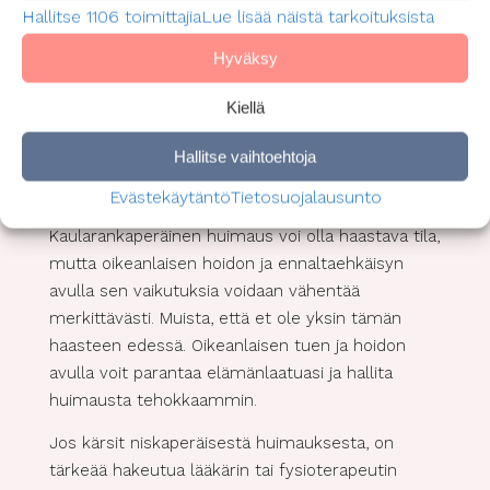
ja selän lihaksia, mikä voi vähentää huimauksen
Hallitse 1106 toimittajia
Lue lisää näistä tarkoituksista
riskiä.
Hyväksy
Stressinhallinta
: Rentoutumistekniikat, kuten
jooga tai meditaatio, voivat auttaa
Kiellä
vähentämään niskan lihasjännitystä.
Hallitse vaihtoehtoja
Lopuksi
Evästekäytäntö
Tietosuojalausunto
Kaularankaperäinen huimaus voi olla haastava tila,
mutta oikeanlaisen hoidon ja ennaltaehkäisyn
avulla sen vaikutuksia voidaan vähentää
merkittävästi. Muista, että et ole yksin tämän
haasteen edessä. Oikeanlaisen tuen ja hoidon
avulla voit parantaa elämänlaatuasi ja hallita
huimausta tehokkaammin.
Jos kärsit niskaperäisestä huimauksesta, on
tärkeää hakeutua lääkärin tai fysioterapeutin