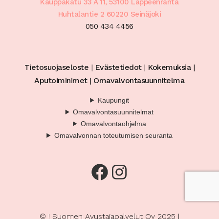
Kauppakatu 33 A 11, 53100 Lappeenranta
Huhtalantie 2 60220 Seinäjoki
050 434 4456
Tietosuojaseloste
|
Evästetiedot
|
Kokemuksia
|
Aputoiminimet
|
Omavalvontasuunnitelma
Kaupungit
Omavalvontasuunnitelmat
Omavalvontaohjelma
Omavalvonnan toteutumisen seuranta
Facebook
Instagram
© ! Suomen Avustajapalvelut Oy 2025 |