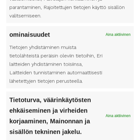
Leikkaus
parantaminen, Rajoitettujen tietojen käyttö sisällön
valitsemiseen.
Harvinaisissa tapauksissa, jos kaularangan
rakenteellinen ongelma on merkittävä,
leikkaus saattaa olla tarpeen.
ominaisuudet
Aina aktiivinen
Tietojen yhdistäminen muista
Ehkäise
tietolähteistä peräisin oleviin tietoihin, Eri
laitteiden yhdistäminen toisiinsa,
kaularankaperäistä
Laitteiden tunnistaminen automaattisesti
huimausta
lähetettyjen tietojen perusteella.
Kaularankaperäistä huimausta voi ennaltaehkäistä
Tietoturva, väärinkäytösten
monin tavoin:
ehkäiseminen ja virheiden
Hyvä ergonomia
: Varmista, että
Aina aktiivinen
työskentelyasentosi on ergonomisesti oikein.
korjaaminen, Mainonnan ja
Pidä taukoja ja venyttele säännöllisesti.
sisällön tekninen jakelu.
Säännöllinen liikunta
: Liikunta vahvistaa niskan