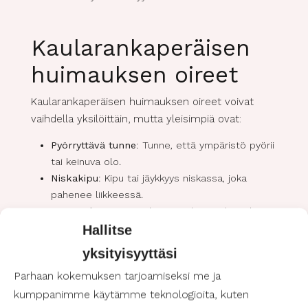
Kaularankaperäisen
huimauksen oireet
Kaularankaperäisen huimauksen oireet voivat
vaihdella yksilöittäin, mutta yleisimpiä ovat:
Pyörryttävä tunne
: Tunne, että ympäristö pyörii
tai keinuva olo.
Niskakipu
: Kipu tai jäykkyys niskassa, joka
pahenee liikkeessä.
Päänsärky
: Usein niskan ongelmien yhteydessä
Hallitse
esiintyvä päänsärky.
Tasapainohäiriöt
: Vaikeus ylläpitää tasapainoa,
yksityisyyttäsi
erityisesti kävellessä.
Parhaan kokemuksen tarjoamiseksi me ja
Näköhäiriöt
: Joillakin voi esiintyä tilapäisiä
kumppanimme käytämme teknologioita, kuten
näköhäiriöitä, kuten sumentumista.