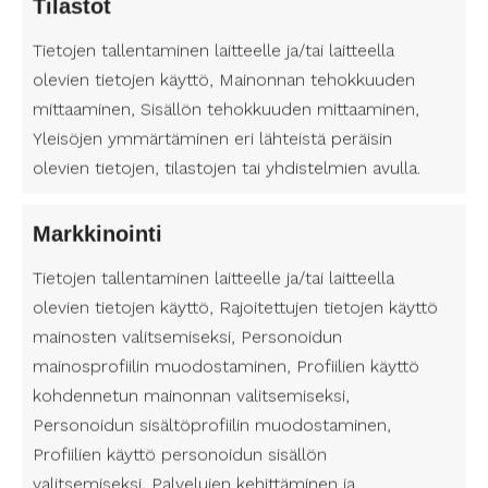
Tilastot
Tulehduskipulääkkeet tai lihasrelaksantit
Tietojen tallentaminen laitteelle ja/tai laitteella
voivat auttaa lievittämään kipua ja
lihasjännitystä. Joissakin tapauksissa
olevien tietojen käyttö, Mainonnan tehokkuuden
voidaan tarvita huimauslääkkeitä.
mittaaminen, Sisällön tehokkuuden mittaaminen,
Yleisöjen ymmärtäminen eri lähteistä peräisin
Asennon korjaaminen
olevien tietojen, tilastojen tai yhdistelmien avulla.
Työskentelyasennon parantaminen ja
ergonomian huomioiminen voivat vähentää
Markkinointi
niskan rasitusta. Tämä voi sisältää taukojen
pitämisen, oikeanlaisen tuolin ja näytön
Tietojen tallentaminen laitteelle ja/tai laitteella
korkeuden säätämisen.
olevien tietojen käyttö, Rajoitettujen tietojen käyttö
mainosten valitsemiseksi, Personoidun
Hieronta
mainosprofiilin muodostaminen, Profiilien käyttö
kohdennetun mainonnan valitsemiseksi,
Niskan ja hartioiden hieronta voi auttaa
Personoidun sisältöprofiilin muodostaminen,
lievittämään lihasjännitystä ja parantamaan
verenkiertoa alueella.
Profiilien käyttö personoidun sisällön
valitsemiseksi, Palvelujen kehittäminen ja