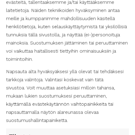
evästeitä, tallentaaksemme ja/tai käyttääksemme
laitetietoja. Näiden tekniikoiden hyväksyminen antaa
Hoitovaihtoehdot
meille ja kumppanimme mahdollisuuden käsitellä
kaularankaperäiselle
henkilötietoja, kuten selauskäyttäytymistä tai yksilöllisiä
tunnuksia tällä sivustolla, ja näyttää (ei-)personoituja
huimaukselle
mainoksia. Suostumuksen jättäminen tai peruuttaminen
voi vaikuttaa haitallisesti tiettyihin ominaisuuksiin ja
Kaularankaperäisen huimauksen hoitoon on
toimintoihin.
useita lähestymistapoja, riippuen oireiden syystä
ja vakavuudesta. Yleisiä hoitomuotoja ovat:
Napsauta alta hyväksyäksesi yllä olevat tai tehdäksesi
tarkkoja valintoja. Valintasi koskevat vain tätä
Fysioterapia
sivustoa. Voit muuttaa asetuksiasi milloin tahansa,
Fysioterapeutti voi ohjata harjoituksia, jotka
mukaan lukien suostumuksesi peruuttaminen,
vahvistavat niskan lihaksia ja parantavat
käyttämällä evästekäytännön vaihtopainikkeita tai
asentoa. Manuaalinen terapia voi myös
napsauttamalla näytön alareunassa olevaa
helpottaa niskan jäykkyyttä ja kipua.
suostumushallintapainiketta.
Lääkitys