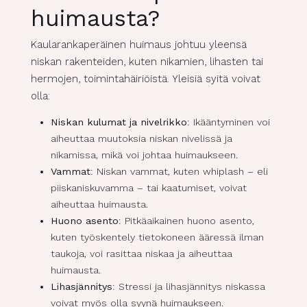
huimausta?
Kaularankaperäinen huimaus johtuu yleensä
niskan rakenteiden, kuten nikamien, lihasten tai
hermojen, toimintahäiriöistä. Yleisiä syitä voivat
olla:
Niskan kulumat ja nivelrikko
: Ikääntyminen voi
aiheuttaa muutoksia niskan nivelissä ja
nikamissa, mikä voi johtaa huimaukseen.
Vammat
: Niskan vammat, kuten whiplash – eli
piiskaniskuvamma – tai kaatumiset, voivat
aiheuttaa huimausta.
Huono asento
: Pitkäaikainen huono asento,
kuten työskentely tietokoneen ääressä ilman
taukoja, voi rasittaa niskaa ja aiheuttaa
huimausta.
Lihasjännitys
: Stressi ja lihasjännitys niskassa
voivat myös olla syynä huimaukseen.