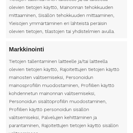
opiskelussa. Henkilökohtainen avustaja on yksi
olevien tietojen käyttö, Mainonnan tehokkuuden
tapa tukea opiskelijaa esteettömässä
mittaaminen, Sisällön tehokkuuden mittaaminen,
opiskeluympäristössä. Oppilaitosten
esteettömyystiedot ovat usein saatavilla koulujen
Yleisöjen ymmärtäminen eri lähteistä peräisin
verkkosivuilta.
olevien tietojen, tilastojen tai yhdistelmien avulla.
Opiskelu pääkaupunkiseudulla esimerkiksi
Markkinointi
yliopistossa tai ammattikorkeakoulussa
henkilökohtaisen avustajan kanssa voi olla
Tietojen tallentaminen laitteelle ja/tai laitteella
mahdollista ja antoisaa, kun tukipalvelut ovat
olevien tietojen käyttö, Rajoitettujen tietojen käyttö
kohdallaan. Suomen Avustajapalvelut tarjoaa
mainosten valitsemiseksi, Personoidun
henkilökohtaisia avustajapalveluita, jotka voivat
mainosprofiilin muodostaminen, Profiilien käyttö
olla opiskelijalle arvokas tuki opintojen aikana.
kohdennetun mainonnan valitsemiseksi,
Korkeakoulujen esteettömyyteen panostaminen
Personoidun sisältöprofiilin muodostaminen,
mahdollistaa kaikille opiskelijoille yhdenvertaisen
mahdollisuuden opiskeluun.
Profiilien käyttö personoidun sisällön
valitsemiseksi, Palvelujen kehittäminen ja
Lue lisää täältä:
Henkilökohtainen avustaja
parantaminen, Rajoitettujen tietojen käyttö sisällön
VaKen hyvinvointialue