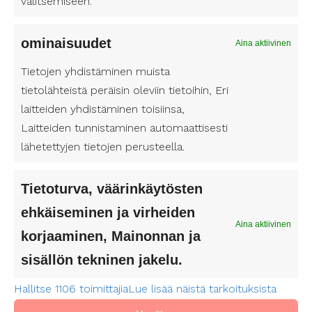
valitsemiseen.
ominaisuudet
Aina aktiivinen
Tietojen yhdistäminen muista
tietolähteistä peräisin oleviin tietoihin, Eri
laitteiden yhdistäminen toisiinsa,
Laitteiden tunnistaminen automaattisesti
lähetettyjen tietojen perusteella.
Tietoturva, väärinkäytösten
ehkäiseminen ja virheiden
Aina aktiivinen
korjaaminen, Mainonnan ja
sisällön tekninen jakelu.
Asiakkaaksi
Hallitse 1106 toimittajia
Lue lisää näistä tarkoituksista
Avustajaksi