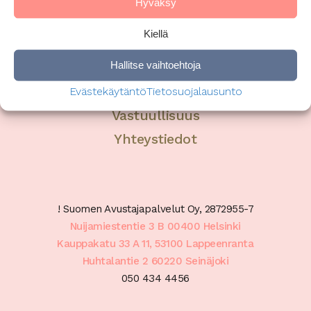
Hyväksy
Henkilöstöetuohjelma
Kiellä
Uutiset
Hallitse vaihtoehtoja
Yhteyshenkilömme
Hyvinvointialueet
Evästekäytäntö
Tietosuojalausunto
Vastuullisuus
Yhteystiedot
! Suomen Avustajapalvelut Oy, 2872955-7
Nuijamiestentie 3 B 00400 Helsinki
Kauppakatu 33 A 11, 53100 Lappeenranta
Huhtalantie 2 60220 Seinäjoki
050 434 4456