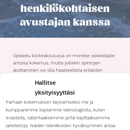
henkilökohtaisen
avustajan kanssa
Opiskelu korkeakoulussa on monelle opiskelijalle
antoisa kokemus, mutta joillekin opintojen
aloittaminen voi olla haasteellista erilaisten
esteiden vuoksi. Onneksi Suomessa on tarjolla
Hallitse
erilaisia tukipalveluita, kuten henkilökohtainen
yksityisyyttäsi
avustaja, joka voi olla arvokas tuki opiskelijalle
opintojen sujuvoittamisessa.
Parhaan kokemuksen tarjoamiseksi me ja
kumppanimme käytämme teknologioita, kuten
evästeitä, tallentaaksemme ja/tai käyttääksemme
Henkilökohtainen avustaja mukana
opiskeluissa
laitetietoja. Näiden tekniikoiden hyväksyminen antaa