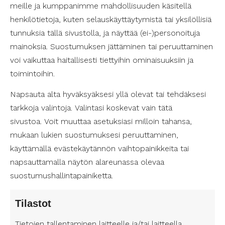
Suomen Avustajapalvelut tarjoaa henkilökohtaista
meille ja kumppanimme mahdollisuuden käsitellä
apua opiskelijoille pääkaupunkiseudulla, kuten
henkilötietoja, kuten selauskäyttäytymistä tai yksilöllisiä
Vantaan ja Keravan hyvinvointialueella.
tunnuksia tällä sivustolla, ja näyttää (ei-)personoituja
Henkilökohtainen avustaja voi auttaa opiskelijaa
mainoksia. Suostumuksen jättäminen tai peruuttaminen
erilaisissa arjen toiminnoissa, kuten
voi vaikuttaa haitallisesti tiettyihin ominaisuuksiin ja
muistamisessa, liikkumisessa ja
toimintoihin.
kommunikoinnissa. Opiskelijalle henkilökohtainen
avustaja voi olla tärkeä tuki opinnoissa
Napsauta alta hyväksyäksesi yllä olevat tai tehdäksesi
menestymisessä.
tarkkoja valintoja. Valintasi koskevat vain tätä
sivustoa. Voit muuttaa asetuksiasi milloin tahansa,
mukaan lukien suostumuksesi peruuttaminen,
Korkeakoulujen esteettömyys
käyttämällä evästekäytännön vaihtopainikkeita tai
Korkeakoulujen esteettömyys on tärkeä tekijä,
napsauttamalla näytön alareunassa olevaa
jotta kaikki opiskelijat voivat osallistua opiskeluun
suostumushallintapainiketta.
yhdenvertaisesti. Esteettömyyteen kuuluu muun
muassa fyysisten esteiden poistaminen,
esteettömien tilojen tarjoaminen sekä
Tilastot
mahdollisuus saada tarvittavaa tukea ja apua
Tietojen tallentaminen laitteelle ja/tai laitteella