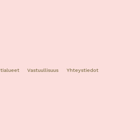
ktiivinen
tialueet
Vastuullisuus
Yhteystiedot