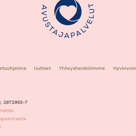
hin, Eri laitteiden yhdistäminen toisiinsa, Laitteiden
taminen automaattisesti lähetettyjen tietojen
eella.
oturva, väärinkäytösten ehkäiseminen ja
eiden korjaaminen, Mainonnan ja sisällön
Aina a
inen jakelu.
etuohjelma
Uutiset
Yhteyshenkilömme
Hyvinvoin
, 2872955-7
lsinki
appeenranta
i