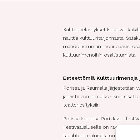
Kulttuurielämykset kuuluvat kaikil
nauttia kulttuuritarjonnasta. Sata
mahdollisimman moni pääsisi osall
kulttuurimenoihin osallistumista.
Esteettömiä Kulttuurimenoja 
Porissa ja Raumalla järjestetään v
järjestetään niin ulko- kuin sisätilo
teatteriesityksiin.
Porissa kuuluisa Pori Jazz -festiv
Festivaalialueelle on rakennettu e
tapahtuma-alueella on myös tehty 