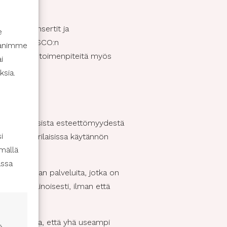
kuisat konsertit ja
e
essään, UNESCO:n
ppanimme
on tehnyt toimenpiteitä myös
i
ksia.
ahdollisuuksista esteettömyydestä
i
issa tai erilaisissa käytännön
mällä
assa
n avustajan palveluita, jotka on
sta täysipainoisesti, ilman että
On olennaista, että yhä useampi
ö,