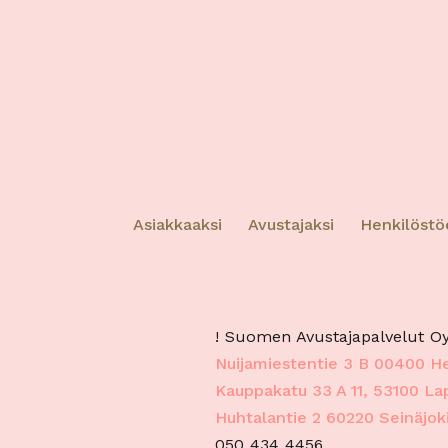
tietoi
tunnis
perust
Tiet
virh
tekn
Asiakkaaksi
Avustajaksi
Henkilöstö
! Suomen Avustajapalvelut Oy
Nuijamiestentie 3 B 00400 He
Kauppakatu 33 A 11, 53100 L
Huhtalantie 2 60220 Seinäjok
050 434 4456