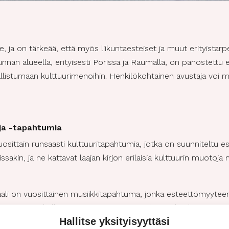
le, ja on tärkeää, että myös liikuntaesteiset ja muut erityistar
kunnan alueella, erityisesti Porissa ja Raumalla, on panostettu
istumaan kulttuurimenoihin. Henkilökohtainen avustaja voi myö
ja -tapahtumia
uosittain runsaasti kulttuuritapahtumia, jotka on suunniteltu es
issakin, ja ne kattavat laajan kirjon erilaisia kulttuurin muotoja 
aali on vuosittainen musiikkitapahtuma, jonka esteettömyyteen 
steettömät kulkureitit, ja inva-WC:t ovat kävijöiden käytössä. 
Hallitse yksityisyyttäsi
helpoksi. Lisäksi Porin taidemuseo ja Promenadikeskus tarjoa