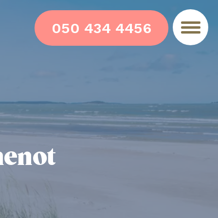
050 434 4456
menot