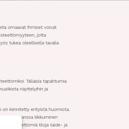
peita omaavat ihmiset voivat
 esteettömyyteen, jotta
s tukea oleellisella tavalla
teettömiksi. Tällaisia tapahtumia
musiikista näyttelyihin ja
on kiinnitetty erityistä huomiota.
Avustajan kanssa liikkuminen
vat esteettömiä tiloja taide- ja