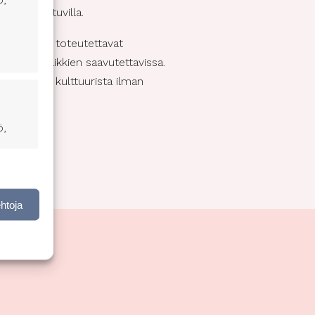
kien ulottuvilla.
a Raumalla toteutettavat
voi olla kaikkien saavutettavissa.
inspiroitua kulttuurista ilman
ö,
nen,
ehtoja
ktiivinen