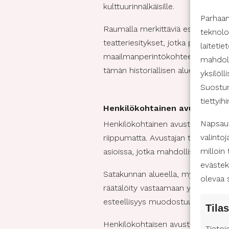
kulttuurinnälkäisille.
Parhaa
Raumalla merkittäviä esteettömiä 
teknolo
teatteriesitykset, jotka pyrkivä
laiteti
maailmanperintökohteena, on haa
mahdoll
tämän historiallisen alueen saavu
yksilöll
Suostum
tiettyih
Henkilökohtainen avustaja ku
Napsaut
Henkilökohtainen avustaja voi oll
valintoj
riippumatta. Avustajan tehtävä voi
milloin
asioissa, jotka mahdollistavat suj
evästek
Satakunnan alueella, myös Porissa
olevaa 
räätälöity vastaamaan yksilöllisiä 
esteellisyys muodostuu haasteeks
Tilas
Henkilökohtaisen avustajaan tuella
Tietoj