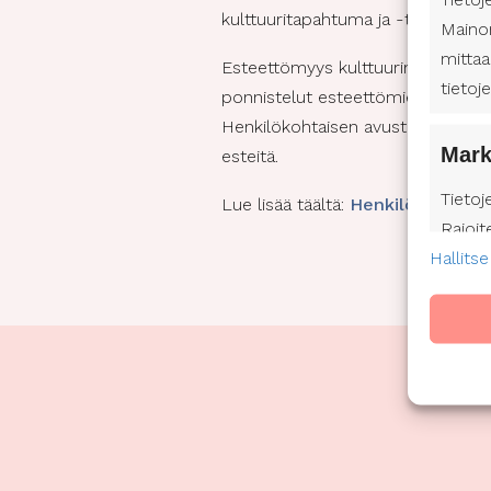
kulttuuritapahtuma ja -tila ottais
Maino
mittaa
Esteettömyys kulttuurimenossa on
tietoj
ponnistelut esteettömien kulttuuri
Henkilökohtaisen avustajan käyttö o
Mark
esteitä.
Tietoj
Lue lisää täältä:
Henkilökohtaine
Rajoit
Hallitse
mainos
mainon
Profii
kehitt
valits
omin
Tietoj