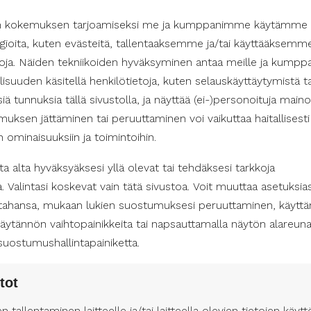
n kokemuksen tarjoamiseksi me ja kumppanimme käytämme
kulttuurikohteita ovat esimerkiksi Rauman taidemuseo sekä lu
gioita, kuten evästeitä, tallentaaksemme ja/tai käyttääksemm
t huomioimaan esteettömyyden kaikin tavoin. Vanha Rauma its
etoja. Näiden tekniikoiden hyväksyminen antaa meille ja kum
steellisempi esteettömyyden näkökulmasta, mutta kaupunki 
isuuden käsitellä henkilötietoja, kuten selauskäyttäytymistä ta
tettavuuden parantamiseksi.
isiä tunnuksia tällä sivustolla, ja näyttää (ei-)personoituja maino
uksen jättäminen tai peruuttaminen voi vaikuttaa haitallisesti
in ominaisuuksiin ja toimintoihin.
lttuurimenoissa
a alta hyväksyäksesi yllä olevat tai tehdäksesi tarkkoja
a korvaamaton apu, kun halutaan nauttia kulttuuritarjonnan m
a. Valintasi koskevat vain tätä sivustoa. Voit muuttaa asetuksias
 olla monipuolinen: hän voi auttaa liikkumisessa, kommunikoinn
 tahansa, mukaan lukien suostumuksesi peruuttaminen, käyttä
uvan osallistumisen tapahtumiin.
äytännön vaihtopainikkeita tai napsauttamalla näytön alareun
 ja Raumalla, Suomen Avustajapalvelut tarjoaa henkilökohtaise
suostumushallintapainiketta.
tarpeita. Tämä tarkoittaa, että kuka tahansa voi nauttia kulttuuri
i.
tot
 kulttuurimenoista tulee saavutettavia ja nautittavia kaikille. 
en tallentaminen laitteelle ja/tai laitteella olevien tietojen käytt