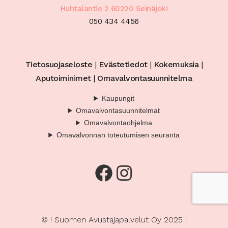
Huhtalantie 2 60220 Seinäjoki
050 434 4456
Tietosuojaseloste
|
Evästetiedot
|
Kokemuksia
|
Aputoiminimet
|
Omavalvontasuunnitelma
Kaupungit
Omavalvontasuunnitelmat
Omavalvontaohjelma
Omavalvonnan toteutumisen seuranta
Facebook
Instagram
© ! Suomen Avustajapalvelut Oy 2025 |