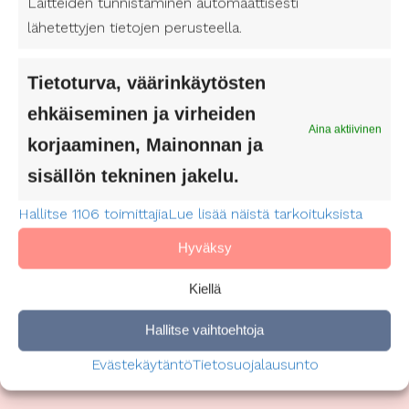
Laitteiden tunnistaminen automaattisesti
siksi on tärkeää lisätä tietoisuutta
lähetettyjen tietojen perusteella.
saavutettavammasta lukemisesta. Toivotamme
iloista lukuviikkoa kaikille!
Tietoturva, väärinkäytösten
ehkäiseminen ja virheiden
Aina aktiivinen
korjaaminen, Mainonnan ja
sisällön tekninen jakelu.
Hallitse 1106 toimittajia
Lue lisää näistä tarkoituksista
Hyväksy
Kiellä
Hallitse vaihtoehtoja
Evästekäytäntö
Tietosuojalausunto