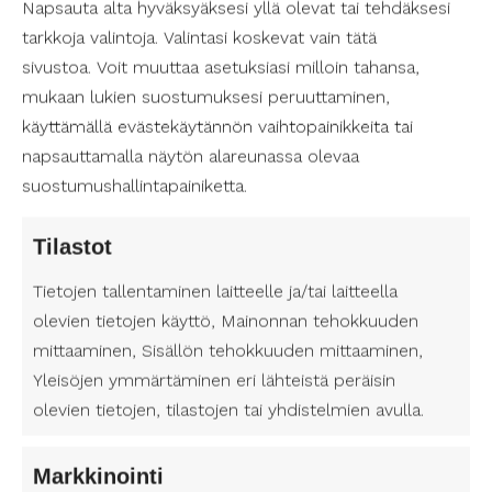
Napsauta alta hyväksyäksesi yllä olevat tai tehdäksesi
kirjojen lukeminen on lukivaikeuden, sairauden,
tarkkoja valintoja. Valintasi koskevat vain tätä
vamman tai muun vastaavan syyn vuoksi
vaikeaa. Palveluun pääsee kirjautumaan kuka
sivustoa. Voit muuttaa asetuksiasi milloin tahansa,
tahansa pyytämällä tunnuksia esimerkiksi
mukaan lukien suostumuksesi peruuttaminen,
kirjastolta tai oppilaitokselta.
käyttämällä evästekäytännön vaihtopainikkeita tai
napsauttamalla näytön alareunassa olevaa
Selkokeskus tuottaa kirjallisuutta selkokielellä
suostumushallintapainiketta.
eli helpotetulla ja yksinkertaistetulla suomen
kielellä. Selkokieli helpottaa luettujen tekstien
Tilastot
saavutettavuutta erityisesti sellaisten ihmisten
osalta, joilla luetunymmärtäminen on hankalaa
Tietojen tallentaminen laitteelle ja/tai laitteella
sairauden, rajoitteen tai esimerkiksi
olevien tietojen käyttö, Mainonnan tehokkuuden
kehittymässä olevan kielitaidon vuoksi.
mittaaminen, Sisällön tehokkuuden mittaaminen,
Selkokeskus on kääntänyt monia tunnettuja
suomalaisia teoksia selkokielelle, jotta
Yleisöjen ymmärtäminen eri lähteistä peräisin
kirjallisuus olisi kaikenlaisille lukijoille
olevien tietojen, tilastojen tai yhdistelmien avulla.
saavutettavampaa. Monista kirjastoista löytyy
oma hylly selkokirjoille, ja selkokirjojen joukosta
Markkinointi
löytyy luettavaa laidasta laitaan jokaiseen