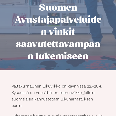
Suomen
Avustajapalveluide
n vinkit
saavutettavampaa
n lukemiseen
Valtakunnallinen lukuviikko on käynnissä 22.–28.4.
Kyseessä on vuosittainen teemaviikko, jolloin
suomalaisia kannustetaan lukuharrastuksen
pariin.
Lukemisen helppous ei ole itsestäänselvyys, sillä