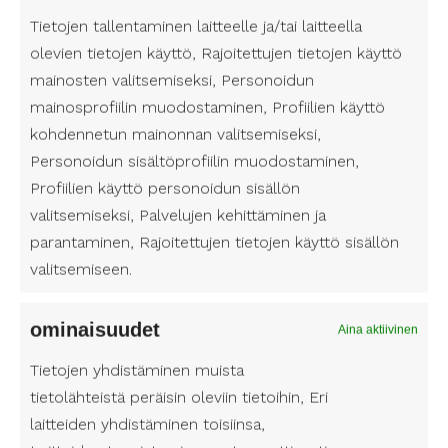
makuun. Selkokirjan tunnistaa kannessa
Tietojen tallentaminen laitteelle ja/tai laitteella
olevasta logosta, jossa on s-kirjaimen
olevien tietojen käyttö, Rajoitettujen tietojen käyttö
muotoinen nuoli.
mainosten valitsemiseksi, Personoidun
mainosprofiilin muodostaminen, Profiilien käyttö
Henkilökohtainen avustaja voi olla tukenasi
vierailulla kirjastoon. Monella paikkakunnalla
kohdennetun mainonnan valitsemiseksi,
kirjastot ovat viihtyisiä ajanviettoon tarkoitettuja
Personoidun sisältöprofiilin muodostaminen,
julkisia tiloja, joissa voi rauhassa lukea lehteä,
Profiilien käyttö personoidun sisällön
käyttää tietokonetta tai tutustua kirjoihin.
valitsemiseksi, Palvelujen kehittäminen ja
Avustaja voi myös auttaa sinua kirjojen
parantaminen, Rajoitettujen tietojen käyttö sisällön
lainaamisessa, jolloin teoksia saa rauhassa
valitsemiseen.
selailla kotona omaan tahtiin. Mikäli sinulla ei
ole kirjastokorttia, sellaisen saa hankittua
kirjastosta kirjastonhoitajalta.
ominaisuudet
Aina aktiivinen
Suomen Avustajapalvelut on tukenasi kaikissa
Tietojen yhdistäminen muista
arjen tilanteissa ja tapahtumissa, jotta jokainen
tietolähteistä peräisin oleviin tietoihin, Eri
saisi elää oman näköistään elämää. Myös
laitteiden yhdistäminen toisiinsa,
lukeminen on harrastus, joka kuuluu kaikille, ja