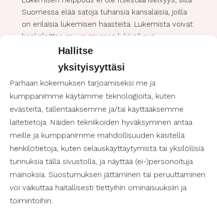
Suomessa elää satoja tuhansia kansalaisia, joilla
on erilaisia lukemisen haasteita. Lukemista voivat
hankaloittaa muun muassa lukivaikeus,
näkörajoitteet, kielitaito tai saavutettavan
Hallitse
kirjallisuuden puute. Lukeminen on harrastus, joka
yksityisyyttäsi
kuuluu kaikille, ja siksi Suomen Avustajapalvelut
Parhaan kokemuksen tarjoamiseksi me ja
tarjoaa kolme vinkkiä saavutettavampaan
kumppanimme käytämme teknologioita, kuten
lukemiseen:
evästeitä, tallentaaksemme ja/tai käyttääksemme
Saavutettavuuskirjasto Celia tarjoaa ääni- ja
laitetietoja. Näiden tekniikoiden hyväksyminen antaa
pistekirjallisuutta henkilöille, joille tavallisen
meille ja kumppanimme mahdollisuuden käsitellä
kirjallisuuden lukeminen on rajoitteiden vuoksi
henkilötietoja, kuten selauskäyttäytymistä tai yksilöllisiä
haastavaa. Celia on valtion ylläpitämä
tunnuksia tällä sivustolla, ja näyttää (ei-)personoituja
erikoiskirjasto, joka tekee tiivistä yhteistyötä
mainoksia. Suostumuksen jättäminen tai peruuttaminen
muun muassa oppilaitosten ja kirjastojen
voi vaikuttaa haitallisesti tiettyihin ominaisuuksiin ja
kanssa. Saavutettavuuskirjasto Celia on
saatavilla sovelluksena älylaitteelle, ja palvelun
toimintoihin.
kirjoja voivat käyttää kaikki, joille tavallisten