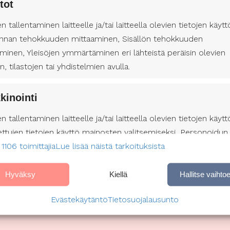
tot
ti lääkäreiden kanssa. Lääkärit voivat arvioida suoliston toim
iston toimintaa ja välttämättömiä ravintolisiä.
en tallentaminen laitteelle ja/tai laitteella olevien tietojen käytt
nnan tehokkuuden mittaaminen, Sisällön tehokkuuden
minen, Yleisöjen ymmärtäminen eri lähteistä peräisin olevien
onnellista ja terveellistä elämää
en, tilastojen tai yhdistelmien avulla.
a erilaisia haasteita päivittäisessä elämässä, se ei estä onnell
on olemassa hoitoja, jotka voivat helpottaa oireita. Merkityksel
kinointi
eitä. Jatkuva ponnistelu suolen toiminnan parantamiseksi aut
en tallentaminen laitteelle ja/tai laitteella olevien tietojen käytt
nin.
ettujen tietojen käyttö mainosten valitsemiseksi, Personoidun
ta sivulla:
Tietoa sairauksista ja vammoista
 1106 toimittajia
profiilin muodostaminen, Profiilien käyttö kohdennetun
Lue lisää näistä tarkoituksista
nan valitsemiseksi, Personoidun sisältöprofiilin muodostami
lien käyttö personoidun sisällön valitsemiseksi, Palvelujen
Hyväksy
Kiellä
Hallitse vaihto
äminen ja parantaminen, Rajoitettujen tietojen käyttö sisällön
Evästekäytäntö
Tietosuojalausunto
emiseen.