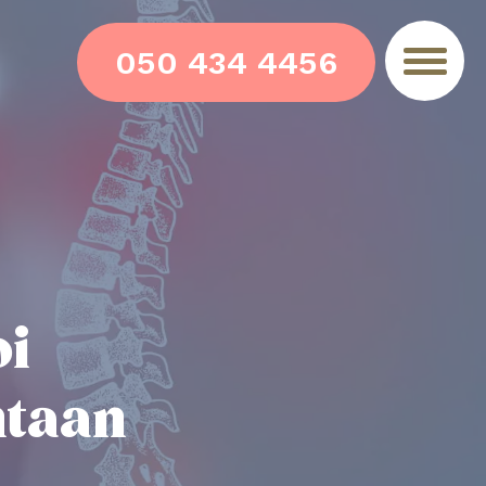
050 434 4456
i
ntaan