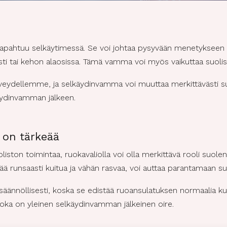
apahtuu selkäytimessä. Se voi johtaa pysyvään menetykseen 
sti tai kehon alaosissa. Tämä vamma voi myös vaikuttaa suolis
veydellemme, ja selkäydinvamma voi muuttaa merkittävästi suo
äydinvamman jälkeen.
 on tärkeää
iston toimintaa, ruokavaliolla voi olla merkittävä rooli suole
ltää runsaasti kuitua ja vähän rasvaa, voi auttaa parantamaan su
säännöllisesti, koska se edistää ruoansulatuksen normaalia ku
ka on yleinen selkäydinvamman jälkeinen oire.