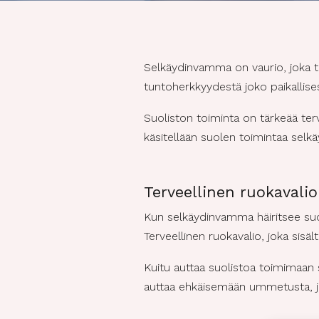
Selkäydinvamma on vaurio, joka t
tuntoherkkyydestä joko paikallise
Suoliston toiminta on tärkeää ter
käsitellään suolen toimintaa selk
Terveellinen ruokavalio
Kun selkäydinvamma häiritsee suol
Terveellinen ruokavalio, joka sisä
Kuitu auttaa suolistoa toimimaan 
auttaa ehkäisemään ummetusta, jo