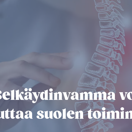
elkäydinvamma vo
uttaa suolen toimi