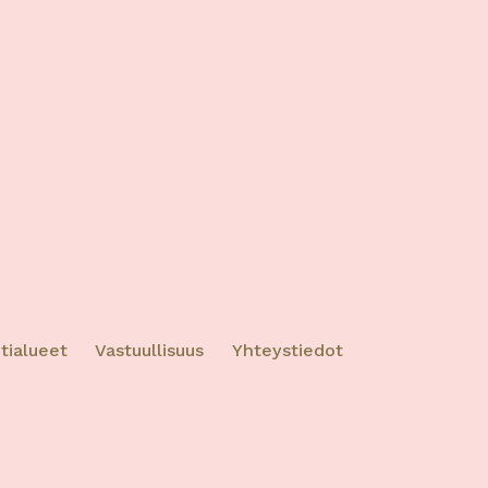
ktiivinen
ktiivinen
tialueet
Vastuullisuus
Yhteystiedot