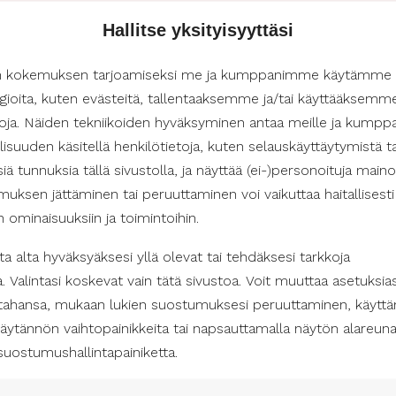
s voi huonontaa suoliston toimintaa
Hallitse yksityisyyttäsi
eitä, jotta suoliston toiminta pysyy tehokkaana. Selkäydinvamm
n kokemuksen tarjoamiseksi me ja kumppanimme käytämme
tärkeää juoda riittävästi vettä ja muita juomia. Juomien tulisi oll
gioita, kuten evästeitä, tallentaaksemme ja/tai käyttääksemm
stehukkaa.
etoja. Näiden tekniikoiden hyväksyminen antaa meille ja kum
mään suolen tyhjennykseen keinoja, kuten peräruisketta tai per
isuuden käsitellä henkilötietoja, kuten selauskäyttäytymistä ta
inen auttaa estämään nestehukkaa.
isiä tunnuksia tällä sivustolla, ja näyttää (ei-)personoituja maino
uksen jättäminen tai peruuttaminen voi vaikuttaa haitallisesti
in ominaisuuksiin ja toimintoihin.
i stimuloida suoliston toimintaa
a alta hyväksyäksesi yllä olevat tai tehdäksesi tarkkoja
olen toiminnassa. Kävely, uinti ja muut liikuntaryhmät voivat va
a. Valintasi koskevat vain tätä sivustoa. Voit muuttaa asetuksias
öytäneet myös joogasta ja venyttelyharjoituksista hyötyä suol
 tahansa, mukaan lukien suostumuksesi peruuttaminen, käyttä
äytännön vaihtopainikkeita tai napsauttamalla näytön alareun
suostumushallintapainiketta.
oivat auttaa