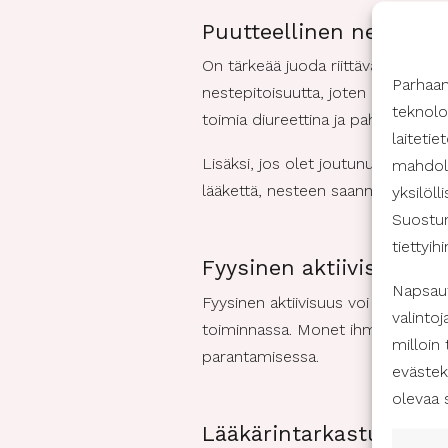
Puutteellinen nesteyty
On tärkeää juoda riittävästi nest
Parhaa
nestepitoisuutta, joten on erittäin 
teknolo
toimia diureettina ja pahentaa ne
laiteti
Lisäksi, jos olet joutunut käyttä
mahdoll
lääkettä, nesteen saannin lisääm
yksilöll
Suostum
tiettyih
Fyysinen aktiivisuus vo
Napsaut
Fyysinen aktiivisuus voi auttaa su
valintoj
toiminnassa. Monet ihmiset ovat l
milloin
parantamisessa.
evästek
olevaa 
Lääkärintarkastukset v