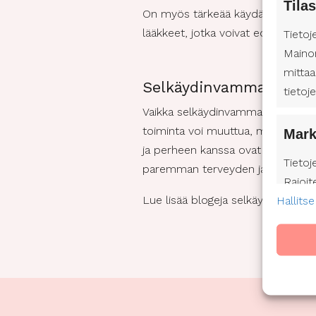
Tilas
On myös tärkeää käydä säännöllises
lääkkeet, jotka voivat edistää suol
Tietoj
Maino
mittaa
Selkäydinvamma ei estä 
tietoj
Vaikka selkäydinvamma voi aiheutta
toiminta voi muuttua, mutta usein 
Mark
ja perheen kanssa ovat myös tärk
Tietoj
paremman terveyden ja hyvinvoin
Rajoit
Lue lisää blogeja selkäydinvammas
Hallitse
mainos
mainon
Profii
kehitt
valits