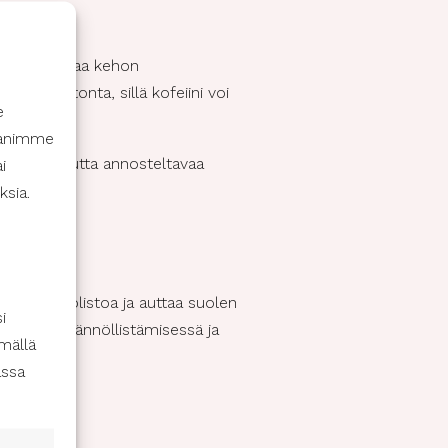
a voi alentaa kehon
a kofeiinitonta, sillä kofeiini voi
e
ppanimme
äsuolen kautta annosteltavaa
i
ksia.
hvistaa suolistoa ja auttaa suolen
i
istonsa säännöllistämisessä ja
mällä
assa