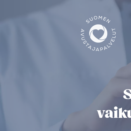
S
vaik