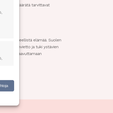
intaa ja määrätä tarvittavat
ö,
ista ja terveellistä elämää. Suolen
linen ajanvietto ja tuki ystävien
taa sinua saavuttamaan
ö,
nen,
ehtoja