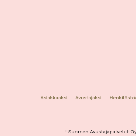
omin
Tietoj
tietoi
tunnis
perust
Tiet
virh
tekn
Asiakkaaksi
Avustajaksi
Henkilöstö
! Suomen Avustajapalvelut Oy