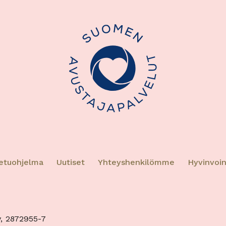
aisuudet
Aina a
en yhdistäminen muista tietolähteistä peräisin oleviin
hin, Eri laitteiden yhdistäminen toisiinsa, Laitteiden
taminen automaattisesti lähetettyjen tietojen
eella.
oturva, väärinkäytösten ehkäiseminen ja
eiden korjaaminen, Mainonnan ja sisällön
Aina a
inen jakelu.
etuohjelma
Uutiset
Yhteyshenkilömme
Hyvinvoin
, 2872955-7