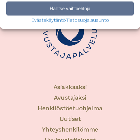
Hallitse vaihtoehtoja
Evästekäytäntö
Tietosuojalausunto
Asiakkaaksi
Avustajaksi
Henkilöstöetuohjelma
Uutiset
Yhteyshenkilömme