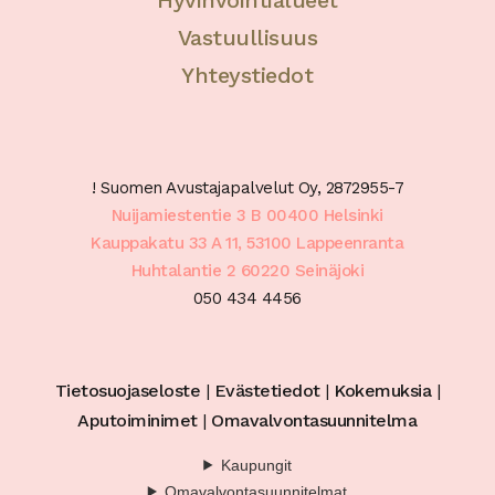
Hyvinvointialueet
Vastuullisuus
Yhteystiedot
! Suomen Avustajapalvelut Oy, 2872955-7
Nuijamiestentie 3 B 00400 Helsinki
Kauppakatu 33 A 11, 53100 Lappeenranta
Huhtalantie 2 60220 Seinäjoki
050 434 4456
Tietosuojaseloste
|
Evästetiedot
|
Kokemuksia
|
Aputoiminimet
|
Omavalvontasuunnitelma
Kaupungit
Omavalvontasuunnitelmat