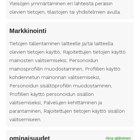
Yleisöjen ymmärtäminen eri lähteistä peräisin
Kulttuuritapahtumat voivat tuoda iloa ja
olevien tietojen, tilastojen tai yhdistelmien avulla.
mielenkiintoa elämään, mutta osallistuminen
niihin voi olla joillekin haasteellista.
Markkinointi
Henkilökohtainen avustaja voi olla tärkeä apu
kulttuurimenoissa, erityisesti niille, jotka
Tietojen tallentaminen laitteelle ja/tai laitteella
tarvitsevat tukea arjessaan tai joiden liikkuminen
olevien tietojen käyttö, Rajoitettujen tietojen käyttö
on rajoittunutta.
mainosten valitsemiseksi, Personoidun
Pirkanmaalla henkilökohtaisen avustajan kanssa
mainosprofiilin muodostaminen, Profiilien käyttö
osallistuminen kulttuuritapahtumiin onnistuu
kohdennetun mainonnan valitsemiseksi,
saumattomasti. Monet tapahtumajärjestäjät
Personoidun sisältöprofiilin muodostaminen,
tarjoavat mahdollisuuden henkilökohtaisen
Profiilien käyttö personoidun sisällön
avustajan paikalle tuloon ja osallistumiseen
valitsemiseksi, Palvelujen kehittäminen ja
tilaisuuksiin. On tärkeää, että kaikilla on
parantaminen, Rajoitettujen tietojen käyttö sisällön
mahdollisuus liikkua ja osallistua yhteiseen
valitsemiseen.
kulttuuritarjontaan, ja henkilökohtaisen avustajan
läsnäolo mahdollistaa tämän myös niille, jotka
ominaisuudet
tarvitsevat ylimääräistä tukea.
Aina aktiivinen