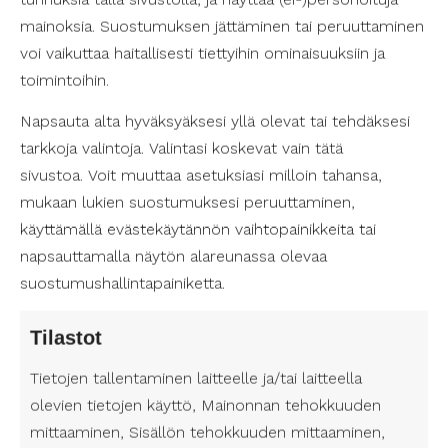
elokuvanäytöksiä sekä kulttuurifestivaaleja.
mainoksia. Suostumuksen jättäminen tai peruuttaminen
voi vaikuttaa haitallisesti tiettyihin ominaisuuksiin ja
Pirkanmaalla on kiinnitetään erityistä huomiota
toimintoihin.
esteettömyyteen ja pyritään tarjoamaan
kulttuurikokemuksia kaikenlaisille ihmisille. Monet
Napsauta alta hyväksyäksesi yllä olevat tai tehdäksesi
tapahtumapaikat ja kulttuurilaitokset ovat
tarkkoja valintoja. Valintasi koskevat vain tätä
ottaneet huomioon erilaiset tarpeet ja
sivustoa. Voit muuttaa asetuksiasi milloin tahansa,
varmistaneet esteettömän pääsyn tiloihinsa.
mukaan lukien suostumuksesi peruuttaminen,
Esimerkiksi pyörätuolilla liikkuvan on helppo
käyttämällä evästekäytännön vaihtopainikkeita tai
osallistua konserttiin tai teatteriesitykseen, kun
napsauttamalla näytön alareunassa olevaa
tilat on suunniteltu esteettömyyden periaatteita
noudattaen. Esimerkiksi Visit Tampere -sivustolle
suostumushallintapainiketta.
on koottu kattavasti esimerkkejä esteettömistä
menoista ja tapahtumista, ja kulttuurimenojen
Tilastot
omille nettisivuille on usein koottu
Tietojen tallentaminen laitteelle ja/tai laitteella
esteettömyystiedot.
olevien tietojen käyttö, Mainonnan tehokkuuden
mittaaminen, Sisällön tehokkuuden mittaaminen,
Henkilökohtainen avustaja kulttuurimenoissa