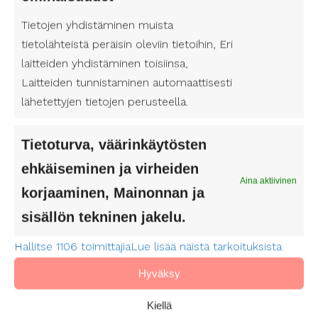
Pirkanmaa on todellinen kulttuurin keidas, ja
Tietojen yhdistäminen muista
alueen esteettömät kulttuurimenot tarjoavat
tietolähteistä peräisin oleviin tietoihin, Eri
jokaiselle mahdollisuuden nauttia taiteesta ja
laitteiden yhdistäminen toisiinsa,
kulttuurista. Olitpa sitten kiinnostunut musiikista,
Laitteiden tunnistaminen automaattisesti
teatterista, elokuvista tai taidenäyttelyistä,
lähetettyjen tietojen perusteella.
Pirkanmaan monipuolinen tarjonta ei jätä ketään
kylmäksi. Muista hyödyntää henkilökohtaisen
Tietoturva, väärinkäytösten
avustajan tarjoamaa apua ja kokea kulttuurin iloja
täysipainoisesti.
ehkäiseminen ja virheiden
Aina aktiivinen
korjaaminen, Mainonnan ja
Lue lisää täältä:
Henkilökohtainen avustaja
Pirkanmaan hyvinvointialue
sisällön tekninen jakelu.
Hallitse 1106 toimittajia
Lue lisää näistä tarkoituksista
Hyväksy
Kiellä