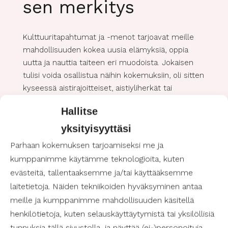
sen merkitys
Kulttuuritapahtumat ja -menot tarjoavat meille
mahdollisuuden kokea uusia elämyksiä, oppia
uutta ja nauttia taiteen eri muodoista. Jokaisen
tulisi voida osallistua näihin kokemuksiin, oli sitten
kyseessä aistirajoitteiset, aistiyliherkät tai
liikuntarajoitteiset henkilöt. Esteetön kulttuuri on
Hallitse
yhdenvertaisuuden perusta, ja sen merkitys on
suuri.
yksityisyyttäsi
Parhaan kokemuksen tarjoamiseksi me ja
kumppanimme käytämme teknologioita, kuten
Esteettömiä kulttuurimenoja ja -tapahtumia
evästeitä, tallentaaksemme ja/tai käyttääksemme
Pirkanmaa, erityisesti sen pääkaupunki Tampere,
laitetietoja. Näiden tekniikoiden hyväksyminen antaa
tarjoaa monipuolisia ja laadukkaita
kulttuurimenoja ja tapahtumia. Alueella
meille ja kumppanimme mahdollisuuden käsitellä
järjestetään vuosittain lukuisia taide- ja
henkilötietoja, kuten selauskäyttäytymistä tai yksilöllisiä
musiikkitapahtumia, teatteriesityksiä,
tunnuksia tällä sivustolla, ja näyttää (ei-)personoituja