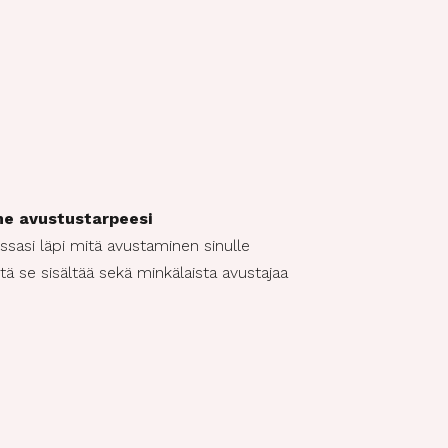
e avustustarpeesi
asi läpi mitä avustaminen sinulle
itä se sisältää sekä minkälaista avustajaa