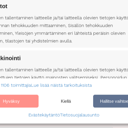
tot
en tallentaminen laitteelle ja/tai laitteella olevien tietojen käytt
nnan tehokkuuden mittaaminen, Sisällön tehokkuuden
minen, Yleisöjen ymmärtäminen eri lähteistä peräisin olevien
ehdimme puolestasi avustajien rekrytoinnin tai
en, tilastojen tai yhdistelmien avulla.
en sijaistukset sekä muut työnantajan velvoitteet.
le itsesi näköinen onnellinen ja sujuva arki.
kinointi
a meiltä lisää palveluistamme tai avustajatilanteesta
en tallentaminen laitteelle ja/tai laitteella olevien tietojen käytt
456
tai täyttämällä
asiakaslomakkeen
. Autamme ja
ettujen tietojen käyttö mainosten valitsemiseksi, Personoidun
aina täysin sitoumuksetta.
 1106 toimittajia
profiilin muodostaminen, Profiilien käyttö kohdennetun
Lue lisää näistä tarkoituksista
nan valitsemiseksi, Personoidun sisältöprofiilin muodostami
lien käyttö personoidun sisällön valitsemiseksi, Palvelujen
Hyväksy
Kiellä
Hallitse vaihto
äminen ja parantaminen, Rajoitettujen tietojen käyttö sisällön
luseteli Lapissa
Evästekäytäntö
Tietosuojalausunto
emiseen.