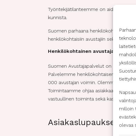
Työntekijätilanteemme on aidosti hyvä j
kunnista.
Parhaa
Suomen parhaana henkilökohtaisen avu
teknolo
henkilökohtaisiin avustajiin sekä heidän
laiteti
Henkilökohtainen avustaja Lappi
mahdoll
yksilöll
Suomen Avustajapalvelut on kotimainen 
Suostum
Palvelemme henkilökohtaisen avun asiak
tiettyih
000 avustajan voimin. Olemme olemassa
Toimintaamme ohjaa asiakkaan itsemää
Napsaut
vastuullinen toiminta sekä kasvollinen kot
valintoj
milloin
evästek
Asiakaslupauksemme on
olevaa 