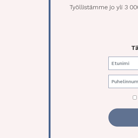
Työllistämme jo yli 3 0
Tä
E
t
u
n
i
m
i