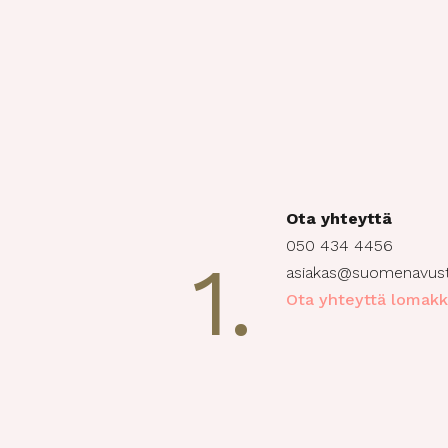
Ota yhteyttä
050 434 4456
1.
asiakas@suomenavustaj
Ota yhteyttä lomakk