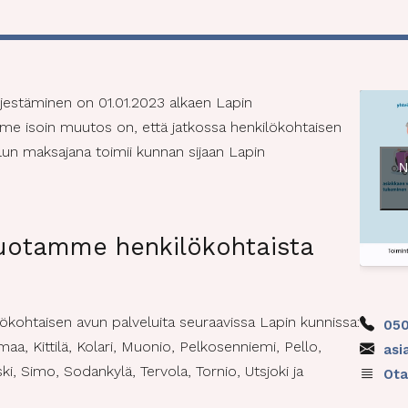
l
i
u
t
e
n
m
i
e
d
n
e
(
)
P
r
ärjestäminen on 01.01.2023 alkaen Lapin
a
o
emme isoin muutos on, että jatkossa henkilökohtaisen
k
lun maksajana toimii kunnan sijaan Lapin
o
N
l
l
i
n
tuotamme henkilökohtaista
e
n
)
ökohtaisen avun palveluita seuraavissa Lapin kunnissa:
05
aa, Kittilä, Kolari, Muonio, Pelkosenniemi, Pello,
asi
i, Simo, Sodankylä, Tervola, Tornio, Utsjoki ja
Ota