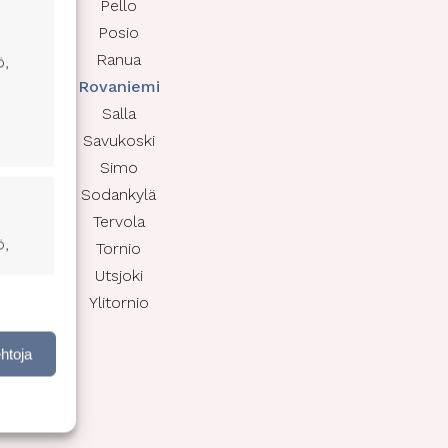
Pello
Posio
Ranua
ö,
Rovaniemi
Salla
Savukoski
Simo
Sodankylä
Tervola
ö,
Tornio
Utsjoki
Ylitornio
nen,
ehtoja