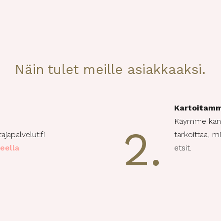
Näin tulet meille asiakkaaksi.
Kartoitamm
Käymme kanss
2.
apalvelut.fi
tarkoittaa, m
eella
etsit.