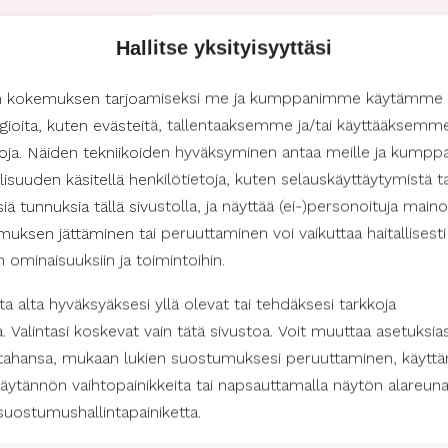
a henkilökohtaisia avustajiamme löytyy kaikista Lapin
Hallitse yksityisyyttäsi
n kokemuksen tarjoamiseksi me ja kumppanimme käytämme
n työpaikkana panostamme luotettaviin
gioita, kuten evästeitä, tallentaaksemme ja/tai käyttääksemm
 sitouttamiseensa.
etoja. Näiden tekniikoiden hyväksyminen antaa meille ja kum
isuuden käsitellä henkilötietoja, kuten selauskäyttäytymistä ta
isiä tunnuksia tällä sivustolla, ja näyttää (ei-)personoituja maino
henkilökohtaisen avun valtakunnallinen laatujohtaja.
uksen jättäminen tai peruuttaminen voi vaikuttaa haitallisesti
kaitamme Lapissa ja koko Suomen laajuisesti jo yli 3
in ominaisuuksiin ja toimintoihin.
 edistääksemme ihmisten välistä tasavertaisuutta.
räämisoikeuden ja valinnanvapauden tukeminen,
a alta hyväksyäksesi yllä olevat tai tehdäksesi tarkkoja
imainen yrittäjyys. Meillä asiakas on aina etusijalla.
a. Valintasi koskevat vain tätä sivustoa. Voit muuttaa asetuksias
 tahansa, mukaan lukien suostumuksesi peruuttaminen, käyttä
äytännön vaihtopainikkeita tai napsauttamalla näytön alareun
, että saat itse määrittää:
suostumushallintapainiketta.