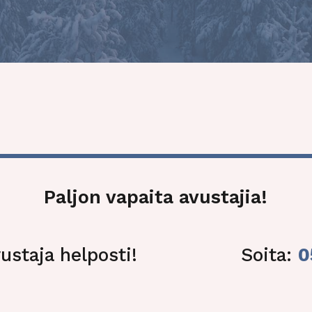
Täytä yhteydenottolomake
Paljon vapaita avustajia!
ustaja helposti!
Soita:
0