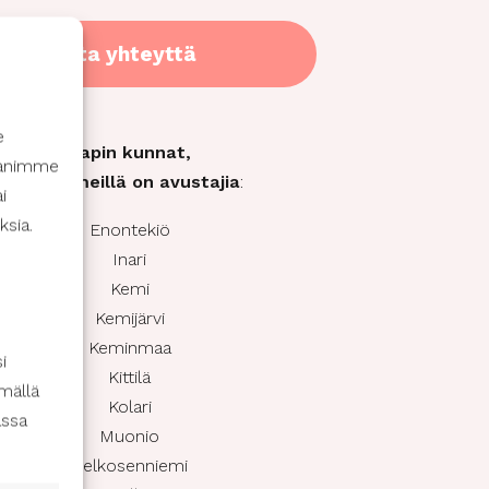
Ota yhteyttä
e
Lapin kunnat,
ppanimme
joissa meillä on avustajia
:
i
ksia.
Enontekiö
Inari
Kemi
Kemijärvi
Keminmaa
i
Kittilä
mällä
Kolari
assa
Muonio
Pelkosenniemi