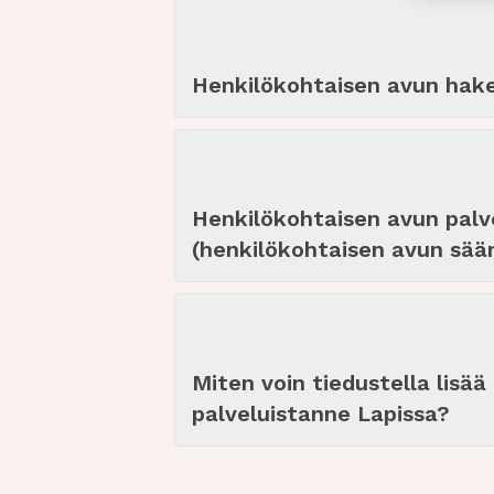
omin
Tietoj
Henkilökohtaisen avun hak
tietoi
tunnis
perust
Henkilökohtaisen avun palve
Tiet
(henkilökohtaisen avun sään
virh
tekn
Miten voin tiedustella lisä
palveluistanne Lapissa?