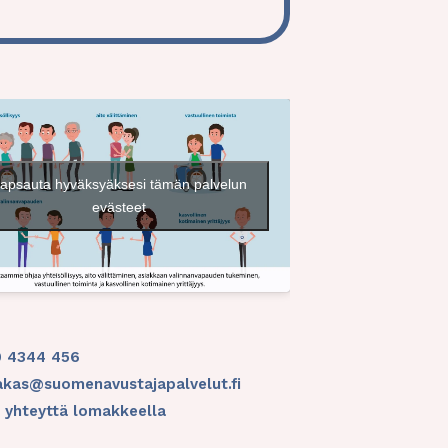
apsauta hyväksyäksesi tämän palvelun
evästeet
0 4344 456
akas@suomenavustajapalvelut.fi
 yhteyttä lomakkeella