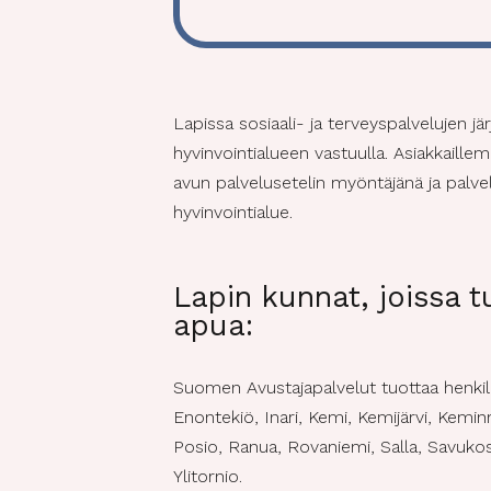
Lapissa sosiaali- ja terveyspalvelujen j
hyvinvointialueen vastuulla. Asiakkaill
avun palvelusetelin myöntäjänä ja palve
hyvinvointialue.
Lapin kunnat, joissa 
apua:
Suomen Avustajapalvelut tuottaa henkil
Enontekiö, Inari, Kemi, Kemijärvi, Keminm
Posio, Ranua, Rovaniemi, Salla, Savukosk
Ylitornio.