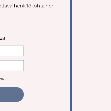
tettava henkilökohtainen
sä!
yn.