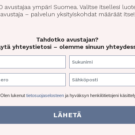
00 avustajaa ympäri Suomea. Valitse itsellesi luo
avustaja – palvelun yksityiskohdat määräät itse!
Tahdotko avustajan?
ytä yhteystietosi – olemme sinuun yhteydes
N
i
S
m
P
S
u
i
u
ä
k
(
h
h
U
Olen lukenut
tietosuojaselosteen
ja hyväksyn henkilötietojeni käsittel
u
P
e
k
n
n
a
l
ö
t
k
i
i
o
p
m
i
l
n
o
i
t
l
n
s