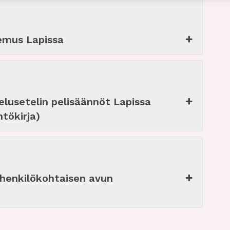
aisuudet
Aina a
en yhdistäminen muista tietolähteistä peräisin oleviin
emus Lapissa
hin, Eri laitteiden yhdistäminen toisiinsa, Laitteiden
taminen automaattisesti lähetettyjen tietojen
eella.
lusetelin pelisäännöt Lapissa
oturva, väärinkäytösten ehkäiseminen ja
tökirja)
eiden korjaaminen, Mainonnan ja sisällön
Aina a
inen jakelu.
ä henkilökohtaisen avun