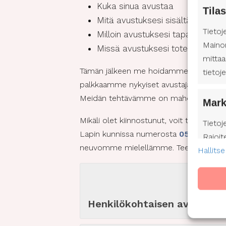
Kuka sinua avustaa
Tilas
Mitä avustuksesi sisältää
Tietoj
Milloin avustuksesi tapahtuu
Maino
Missä avustuksesi toteutuu
mittaa
Tämän jälkeen me hoidamme loput. Huol
tietoj
palkkaamme nykyiset avustajasi, avustaji
Meidän tehtävämme on mahdollistaa sinul
Mark
Mikäli olet kiinnostunut, voit tiedustell
Tietoj
Lapin kunnissa numerosta
050 434 4
Rajoit
neuvomme mielellämme. Teemme tämän 
Hallitse
mainos
mainon
Profii
kehitt
Henkilökohtaisen avun palve
valits