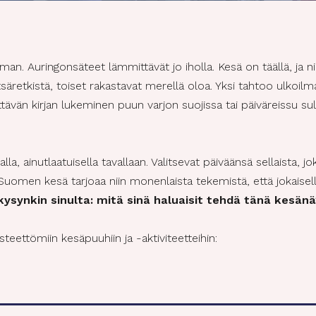
an. Auringonsäteet lämmittävät jo iholla. Kesä on täällä, ja n
tsäretkistä, toiset rakastavat merellä oloa. Yksi tahtoo ulkoi
ävän kirjan lukeminen puun varjon suojissa tai päiväreissu sul
a, ainutlaatuisella tavallaan. Valitsevat päiväänsä sellaista, jo
 Suomen kesä tarjoaa niin monenlaista tekemistä, että jokaisell
kysynkin sinulta: mitä sinä haluaisit tehdä tänä kesänä
teettömiin kesäpuuhiin ja -aktiviteetteihin: