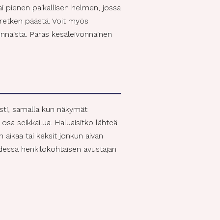
i pienen paikallisen helmen, jossa
n retken päästä. Voit myös
vonnaista. Paras kesäleivonnainen
sti, samalla kun näkymät
sa seikkailua. Haluaisitko lähteä
aikaa tai keksit jonkun aivan
dessä henkilökohtaisen avustajan