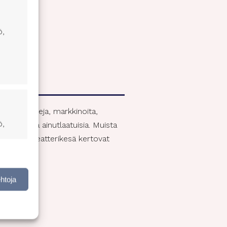
ö,
 konsertteja, markkinoita,
ö,
pahtumista ainutlaatuisia. Muista
ampereen Teatterikesä kertovat
nen,
ehtoja