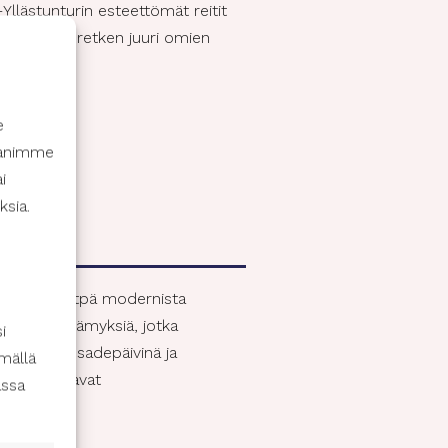
Yllästunturin esteettömät reitit
uunnitella retken juuri omien
e
ppanimme
i
ksia.
myksiin. Piditpä modernista
rinoita ja elämyksiä, jotka
i
linta myös sadepäivinä ja
mällä
inna tarjoavat
assa