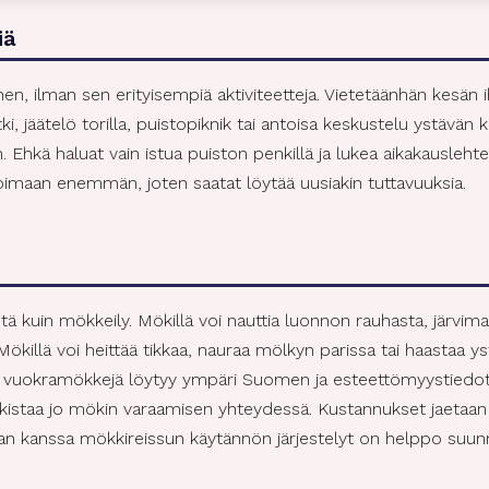
aisuudet
Aina a
iä
en yhdistäminen muista tietolähteistä peräisin oleviin
hin, Eri laitteiden yhdistäminen toisiinsa, Laitteiden
, ilman sen erityisempiä aktiviteetteja. Vietetäänhän kesän 
taminen automaattisesti lähetettyjen tietojen
i, jäätelö torilla, puistopiknik tai antoisa keskustelu ystävän k
eella.
Ehkä haluat vain istua puiston penkillä ja lukea aikakauslehte
imaan enemmän, joten saatat löytää uusiakin tuttavuuksia.
oturva, väärinkäytösten ehkäiseminen ja
eiden korjaaminen, Mainonnan ja sisällön
Aina a
inen jakelu.
ä kuin mökkeily. Mökillä voi nauttia luonnon rauhasta, järvi
 Mökillä voi heittää tikkaa, nauraa mölkyn parissa tai haastaa ys
, vuokramökkejä löytyy ympäri Suomen ja esteettömyystiedot o
kistaa jo mökin varaamisen yhteydessä. Kustannukset jaetaan 
an kanssa mökkireissun käytännön järjestelyt on helppo suunn