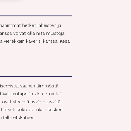
ktiivinen
ihanimmat hetket läheisten ja
anssa voivat olla niitä muistoja,
ä vierekkäin kaverisi kanssa. Kesä
ktiivinen
maisemista, saunan lämmöstä,
tävät lautapeliin. Jos oma tai
vat yleensä hyvin näkyvillä.
tietysti koko porukan kesken.
itella etukäteen.