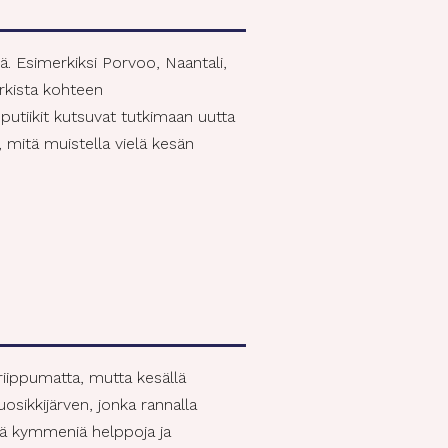
. Esimerkiksi Porvoo, Naantali,
arkista kohteen
putiikit kutsuvat tutkimaan uutta
, mitä muistella vielä kesän
iippumatta, mutta kesällä
sikkijärven, jonka rannalla
itää kymmeniä helppoja ja