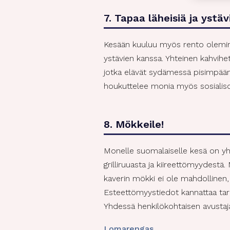
omin
7. Tapaa läheisiä ja ystäv
Tietoj
tietoi
Kesään kuuluu myös rento oleminen
tunnis
ystävien kanssa. Yhteinen kahvihetk
perust
jotka elävät sydämessä pisimpään. 
houkuttelee monia myös sosialiso
Tiet
virh
8. Mökkeile!
tekn
Monelle suomalaiselle kesä on yht
grilliruuasta ja kiireettömyydestä.
kaverin mökki ei ole mahdollinen
Esteettömyystiedot kannattaa tar
Yhdessä henkilökohtaisen avustaj
Lomarengas