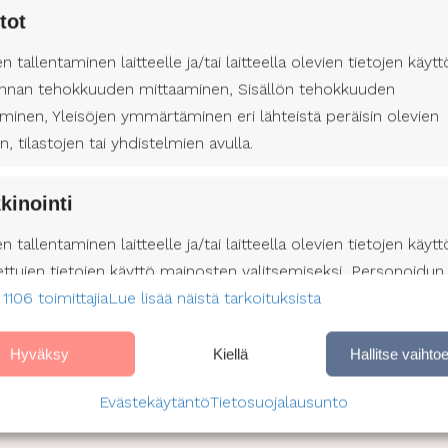
tot
en tallentaminen laitteelle ja/tai laitteella olevien tietojen käytt
nnan tehokkuuden mittaaminen, Sisällön tehokkuuden
minen, Yleisöjen ymmärtäminen eri lähteistä peräisin olevien
en, tilastojen tai yhdistelmien avulla.
iin
kinointi
ilmatapahtumia, joista voi monesti nauttia myös maksutta. On
en tallentaminen laitteelle ja/tai laitteella olevien tietojen käytt
allistapahtumia. Musiikki, esitykset sekä kohtaamiset tekevät ta
ettujen tietojen käyttö mainosten valitsemiseksi, Personoidun
arautua tarvittaessa sen mukaisesti. Ruisrock, Pori Jazz ja T
 1106 toimittajia
profiilin muodostaminen, Profiilien käyttö kohdennetun
Lue lisää näistä tarkoituksista
. Millaista tapahtumatarjontaa sinun alueeltasi löytyy?
nan valitsemiseksi, Personoidun sisältöprofiilin muodostami
lien käyttö personoidun sisällön valitsemiseksi, Palvelujen
Hyväksy
Kiellä
Hallitse vaihto
äminen ja parantaminen, Rajoitettujen tietojen käyttö sisällön
Evästekäytäntö
Tietosuojalausunto
emiseen.