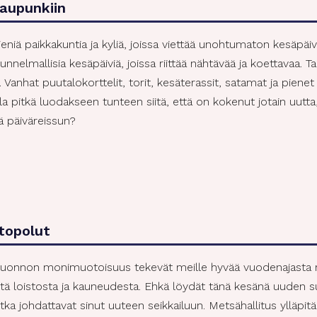
kaupunkiin
iä paikkakuntia ja kyliä, joissa viettää unohtumaton kesäpäivä
nnelmallisia kesäpäiviä, joissa riittää nähtävää ja koettavaa. T
anhat puutalokorttelit, torit, kesäterassit, satamat ja pienet 
lla pitkä luodakseen tunteen siitä, että on kokenut jotain uutta
ä päiväreissun?
topolut
a luonnon monimuotoisuus tekevät meille hyvää vuodenajasta r
ä loistosta ja kauneudesta. Ehkä löydät tänä kesänä uuden suo
 jotka johdattavat sinut uuteen seikkailuun. Metsähallitus ylläp