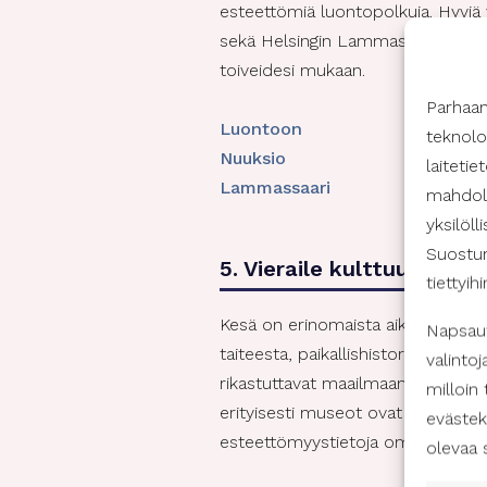
esteettömiä luontopolkuja. Hyviä 
sekä Helsingin Lammassaaren pitko
toiveidesi mukaan.
Parhaa
Luontoon
teknolo
Nuuksio
laiteti
Lammassaari
mahdoll
yksilöll
Suostum
5. Vieraile kulttuurikohte
tiettyih
Kesä on erinomaista aikaa tutustua 
Napsaut
taiteesta, paikallishistoriasta tai 
valintoj
rikastuttavat maailmaamme pitkään
milloin
erityisesti museot ovat usein es
evästek
esteettömyystietoja omilla verkkos
olevaa 