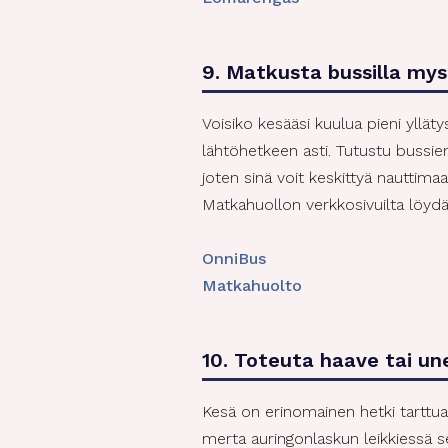
9. Matkusta bussilla my
Voisiko kesääsi kuulua pieni yllät
lähtöhetkeen asti. Tutustu bussie
joten sinä voit keskittyä nauttim
Matkahuollon verkkosivuilta löydä
OnniBus
Matkahuolto
10. Toteuta haave tai u
Kesä on erinomainen hetki tarttua 
merta auringonlaskun leikkiessä s