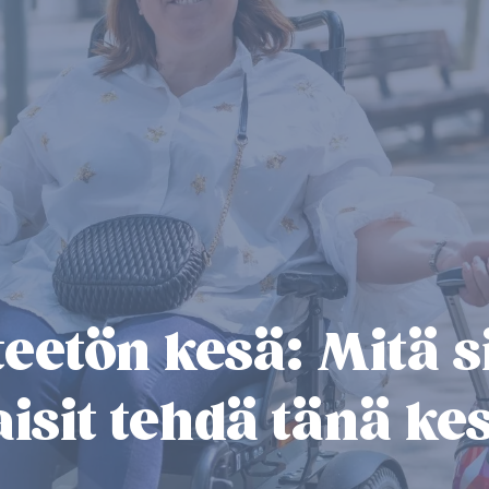
teetön kesä: Mitä s
aisit tehdä tänä ke