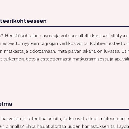
steerikohteeseen
ys? Henkilökohtainen avustaja voi suunnitella kanssasi yllätys
n esteettömyyteen tarjoajan verkkosivuilta. Kohteen esteettö
aan matkasta ja odottamaan, mitä päivän aikana on luvassa. Esi
t tarkempia tietoja esteettömästä matkustamisesta ja apuväli
nelma
haaveisiin ja toteuttaa asioita, jotka ovat olleet mielessämme 
en pinnalla? Ehkä haluat aloittaa uuden harrastuksen tai käyd