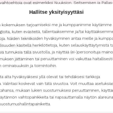
vaihtoehtoja ovat esimerkiksi Nuuksion, Seitsemisen ja Pallas-
spuureitti. Yhdessä henkilökohtaisen avustajan kanssa voit s
Hallitse yksityisyyttäsi
n kokemuksen tarjoamiseksi me ja kumppanimme käytämme
gioita, kuten evästeitä, tallentaaksemme ja/tai käyttääksemm
etoja. Näiden tekniikoiden hyväksyminen antaa meille ja kum
isuuden käsitellä henkilötietoja, kuten selauskäyttäytymistä ta
isiä tunnuksia tällä sivustolla, ja näyttää (ei-)personoituja maino
uksen jättäminen tai peruuttaminen voi vaikuttaa haitallisesti
issa
in ominaisuuksiin ja toimintoihin.
museoihin, näyttelyihin, historiallisiin kohteisiin ja taide-elä
a alta hyväksyäksesi yllä olevat tai tehdäksesi tarkkoja
vanhoista linnoista, kulttuurikohteet tarjoavat mielenkiintoisia ta
a. Valintasi koskevat vain tätä sivustoa. Voit muuttaa asetuksias
 vielä vierailun jälkeenkin. Kulttuurikohde on erinomainen va
 tahansa, mukaan lukien suostumuksesi peruuttaminen, käyttä
teettömiä. Esimerkiksi Ateneum, Kiasma, Amos Rex ja Suomenl
äytännön vaihtopainikkeita tai napsauttamalla näytön alareun
ivuillaan.
suostumushallintapainiketta.