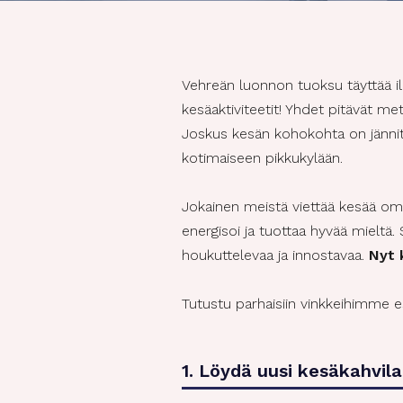
Vehreän luonnon tuoksu täyttää ilm
kesäaktiviteetit! Yhdet pitävät me
Joskus kesän kohokohta on jännitt
kotimaiseen pikkukylään.
Jokainen meistä viettää kesää omall
energisoi ja tuottaa hyvää mieltä.
houkuttelevaa ja innostavaa.
Nyt 
Tutustu parhaisiin vinkkeihimme es
1. Löydä uusi kesäkahvila