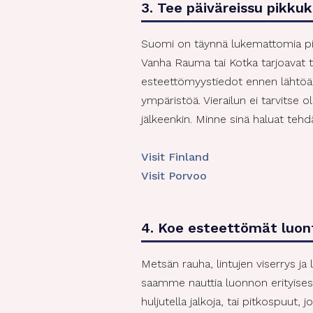
3. Tee päiväreissu pikku
Suomi on täynnä lukemattomia pien
Vanha Rauma tai Kotka tarjoavat tu
esteettömyystiedot ennen lähtöä. V
ympäristöä. Vierailun ei tarvitse o
jälkeenkin. Minne sinä haluat tehd
Visit Finland
Visit Porvoo
4. Koe esteettömät luon
Metsän rauha, lintujen viserrys j
saamme nauttia luonnon erityisest
huljutella jalkoja, tai pitkospuut,