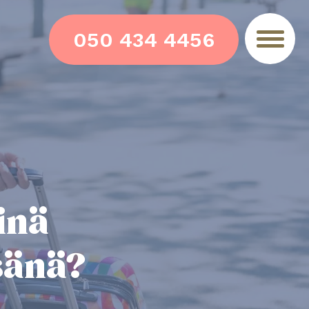
050 434 4456
inä
sänä?