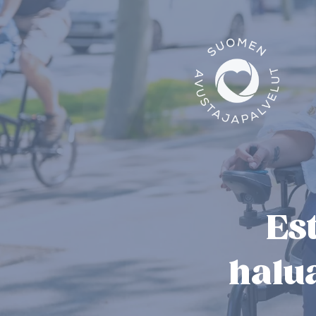
Es
halu