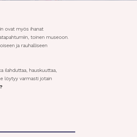
iin ovat myös ihanat
lmatapahtumiin, toinen museoon.
oiseen ja rauhalliseen
ka ilahduttaa, hauskuuttaa,
e löytyy varmasti jotain
?