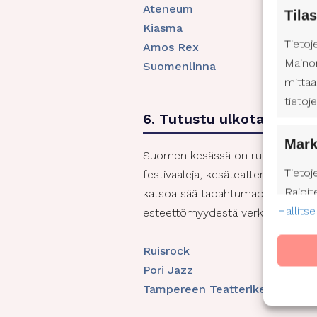
Ateneum
Tilas
Kiasma
Tietoj
Amos Rex
Maino
Suomenlinna
mittaa
tietoj
6. Tutustu ulkotapahtum
Mark
Suomen kesässä on runsaasti ulko
Tietoj
festivaaleja, kesäteatteria ja paik
Rajoit
katsoa sää tapahtumapäivänä, ja v
Hallitse
mainos
esteettömyydestä verkkosivuillaan
mainon
Profii
Ruisrock
kehitt
Pori Jazz
valits
Tampereen Teatterikesä