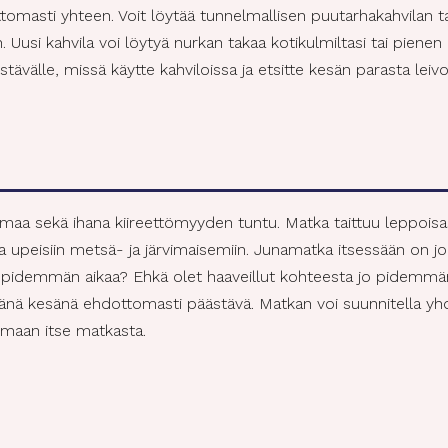
tomasti yhteen. Voit löytää tunnelmallisen puutarhakahvilan ta
 Uusi kahvila voi löytyä nurkan takaa kotikulmiltasi tai piene
stävälle, missä käytte kahviloissa ja etsitte kesän parasta lei
maa sekä ihana kiireettömyyden tuntu. Matka taittuu leppoisa
upeisiin metsä- ja järvimaisemiin. Junamatka itsessään on jo o
i pidemmän aikaa? Ehkä olet haaveillut kohteesta jo pidemmän 
tänä kesänä ehdottomasti päästävä. Matkan voi suunnitella yh
timaan itse matkasta.