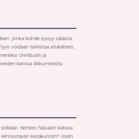
retken, jonka kohde pysyy salassa
myys voidaan tarkistaa etukäteen,
merkiksi OnniBusin ja
neiden kanssa liikkumisesta.
pitkään. Kenties haluaisit katsoa
ä kiinnostavan kesäkurssin? Usein