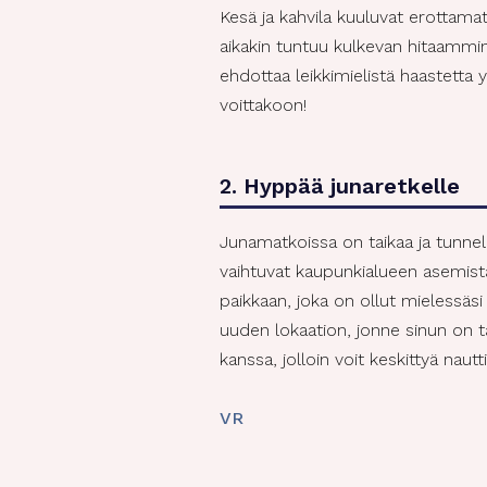
Kesä ja kahvila kuuluvat erottamat
aikakin tuntuu kulkevan hitaammin.
ehdottaa leikkimielistä haastetta y
voittakoon!
2. Hyppää junaretkelle
Junamatkoissa on taikaa ja tunnel
vaihtuvat kaupunkialueen asemista 
paikkaan, joka on ollut mielessäs
uuden lokaation, jonne sinun on 
kanssa, jolloin voit keskittyä naut
VR