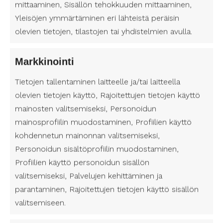
mittaaminen, Sisällön tehokkuuden mittaaminen,
ajoissa
Yleisöjen ymmärtäminen eri lähteistä peräisin
olevien tietojen, tilastojen tai yhdistelmien avulla.
MS-taudin oireet voivat olla samanlaisia ​​kuin
muiden sairauksien, joten niiden tunnistaminen
Markkinointi
voi olla haastavaa. Jos huomaat yllä mainittuja
oireita, sinun kannattaa ottaa yhteys lääkäriin. MS-
Tietojen tallentaminen laitteelle ja/tai laitteella
taudin varhainen diagnoosi on tärkeää, koska
olevien tietojen käyttö, Rajoitettujen tietojen käyttö
hoito voi hidastaa sairauden etenemistä.
mainosten valitsemiseksi, Personoidun
Lääkehoidon avulla voidaan myös hoitaa oireita,
mainosprofiilin muodostaminen, Profiilien käyttö
mikä parantaa elämänlaatua.
kohdennetun mainonnan valitsemiseksi,
Personoidun sisältöprofiilin muodostaminen,
Hoida itseäsi
Profiilien käyttö personoidun sisällön
valitsemiseksi, Palvelujen kehittäminen ja
Jos sairastat MS-tautia, voit auttaa itseäsi
parantaminen, Rajoitettujen tietojen käyttö sisällön
ylläpitämään terveydentilaa. Pidä huolta siitä, että
valitsemiseen.
syöt hyvin ja tarpeeksi, harjoitat säännöllisesti,
nukut riittävästi ja vältät savukkeiden polttamista.