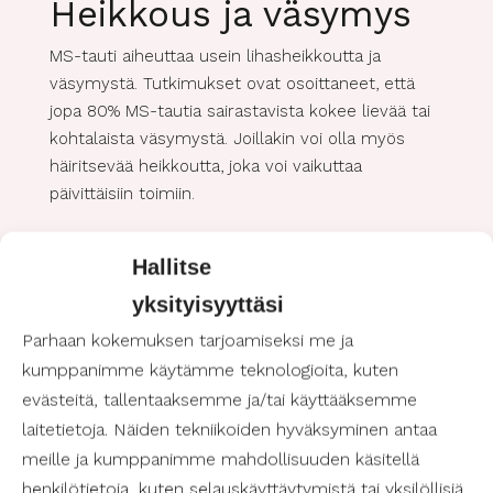
Heikkous ja väsymys
MS-tauti aiheuttaa usein lihasheikkoutta ja
väsymystä. Tutkimukset ovat osoittaneet, että
jopa 80% MS-tautia sairastavista kokee lievää tai
kohtalaista väsymystä. Joillakin voi olla myös
häiritsevää heikkoutta, joka voi vaikuttaa
päivittäisiin toimiin.
Hallitse
Tuntohäiriöt
yksityisyyttäsi
MS-tauti voi vaikuttaa kehon tuntemuksiin.
Parhaan kokemuksen tarjoamiseksi me ja
Kihelmöinti, pistelyt, polttaminen ja tunnottomuus
kumppanimme käytämme teknologioita, kuten
eri osissa kehoa voivat olla merkkejä MS-taudista.
evästeitä, tallentaaksemme ja/tai käyttääksemme
Nämä voivat esiintyä missä tahansa kehon
laitetietoja. Näiden tekniikoiden hyväksyminen antaa
osassa, mutta useimmiten niitä esiintyy jaloissa
tai käsissä.
meille ja kumppanimme mahdollisuuden käsitellä
henkilötietoja, kuten selauskäyttäytymistä tai yksilöllisiä