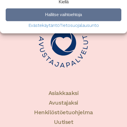
Kiellä
Hallitse vaihtoehtoja
Evästekäytäntö
Tietosuojalausunto
Asiakkaaksi
Avustajaksi
Henkilöstöetuohjelma
Uutiset