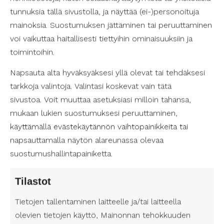
tunnuksia tällä sivustolla, ja näyttää (ei-)personoituja
Näköhäiriöt
mainoksia. Suostumuksen jättäminen tai peruuttaminen
voi vaikuttaa haitallisesti tiettyihin ominaisuuksiin ja
MS-tauti voi vaikuttaa silmiin ja näköön. Tämä voi
toimintoihin.
johtaa näön hämärtymiseen tai kaksoiskuvaan.
MS-tauti voi myös aiheuttaa näköhermon
Napsauta alta hyväksyäksesi yllä olevat tai tehdäksesi
tulehdusta, mikä voi johtaa pysyvään
tarkkoja valintoja. Valintasi koskevat vain tätä
näkövammaan, jos sitä ei hoideta ajoissa.
sivustoa. Voit muuttaa asetuksiasi milloin tahansa,
mukaan lukien suostumuksesi peruuttaminen,
Koordinointihäiriöt
käyttämällä evästekäytännön vaihtopainikkeita tai
napsauttamalla näytön alareunassa olevaa
MS-taudin vaikutus keskushermostoon voi
suostumushallintapainiketta.
vaikuttaa tasapainoon ja koordinaatioon. Joillakin
voi olla ongelmia kävelyn, pyöräilyn tai muiden
Tilastot
liikuntamuotojen kanssa.
Tietojen tallentaminen laitteelle ja/tai laitteella
olevien tietojen käyttö, Mainonnan tehokkuuden
Tunnista oireet