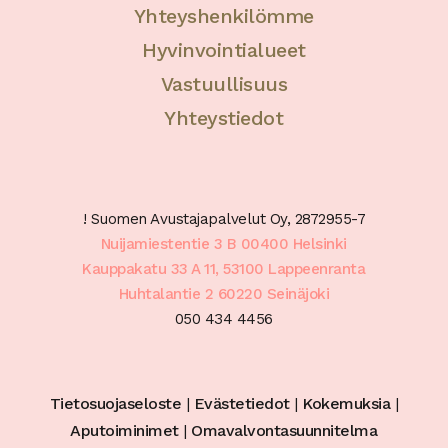
Yhteyshenkilömme
Hyvinvointialueet
Vastuullisuus
Yhteystiedot
! Suomen Avustajapalvelut Oy, 2872955-7
Nuijamiestentie 3 B 00400 Helsinki
Kauppakatu 33 A 11, 53100 Lappeenranta
Huhtalantie 2 60220 Seinäjoki
050 434 4456
Tietosuojaseloste
|
Evästetiedot
|
Kokemuksia
|
Aputoiminimet
|
Omavalvontasuunnitelma