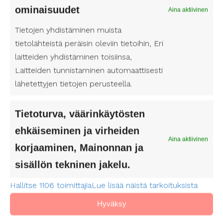
ominaisuudet
Jooga ja meditaatio voivat myös auttaa sinua
Aina aktiivinen
hallitsemaan stressiä.
Tietojen yhdistäminen muista
tietolähteistä peräisin oleviin tietoihin, Eri
Lopuksi
laitteiden yhdistäminen toisiinsa,
Laitteiden tunnistaminen automaattisesti
MS-tauti on vakava sairaus, mutta varhainen
lähetettyjen tietojen perusteella.
diagnoosi ja hoito voivat auttaa hidastamaan sen
etenemistä. Jos huomaat oireita, ota yhteyttä
Tietoturva, väärinkäytösten
lääkäriisi välittömästi. Pidä huolta itsestäsi, sillä se
voi auttaa hallitsemaan sairauden vaikutuksia ja
ehkäiseminen ja virheiden
Aina aktiivinen
parantamaan elämänlaatua.
korjaaminen, Mainonnan ja
Lue lisää blogeja MS-taudista sivulla:
Tietoa
sisällön tekninen jakelu.
sairauksista ja vammoista
Hallitse 1106 toimittajia
Lue lisää näistä tarkoituksista
Hyväksy