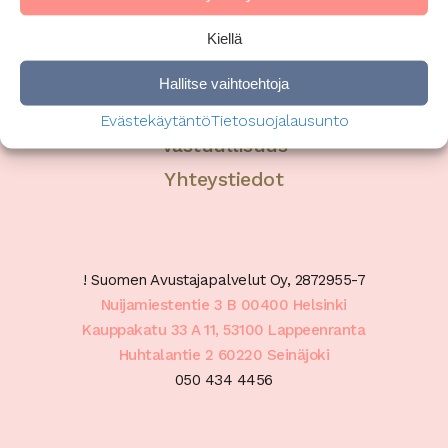
Henkilöstöetuohjelma
Kiellä
Uutiset
Yhteyshenkilömme
Hallitse vaihtoehtoja
Hyvinvointialueet
Evästekäytäntö
Tietosuojalausunto
Vastuullisuus
Yhteystiedot
! Suomen Avustajapalvelut Oy, 2872955-7
Nuijamiestentie 3 B 00400 Helsinki
Kauppakatu 33 A 11, 53100 Lappeenranta
Huhtalantie 2 60220 Seinäjoki
050 434 4456