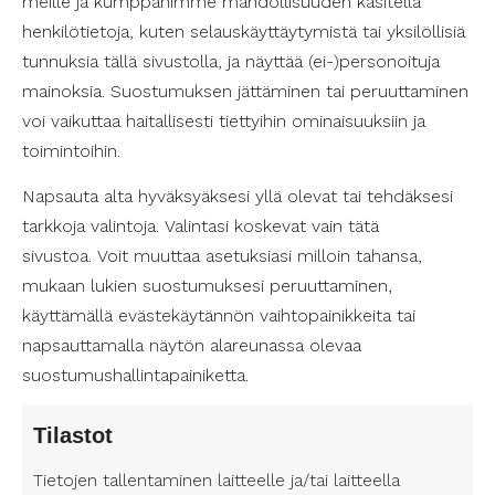
meille ja kumppanimme mahdollisuuden käsitellä
Luontoretkikohteita Uudenmaan alueella
henkilötietoja, kuten selauskäyttäytymistä tai yksilöllisiä
Uudenmaan alueella sijaitsee monia upeita
tunnuksia tällä sivustolla, ja näyttää (ei-)personoituja
luontoretkikohteita, jotka tarjoavat
mainoksia. Suostumuksen jättäminen tai peruuttaminen
mahdollisuuksia erilaisille retkeilijöille.
voi vaikuttaa haitallisesti tiettyihin ominaisuuksiin ja
Pääkaupunkiseudun kansallispuistot, kuten
Nuuksio ja Sipoonkorpi, ovat loistavia kohteita
toimintoihin.
niille, jotka haluavat tutustua lähiluontoon. Luonto
Napsauta alta hyväksyäksesi yllä olevat tai tehdäksesi
tarjoaa mahdollisuuksia rentoutumiseen,
tarkkoja valintoja. Valintasi koskevat vain tätä
liikkumiseen ja erilaisten elämyskokemusten
sivustoa. Voit muuttaa asetuksiasi milloin tahansa,
saamiseen.
mukaan lukien suostumuksesi peruuttaminen,
käyttämällä evästekäytännön vaihtopainikkeita tai
Luontoretkeen valmistautuminen
napsauttamalla näytön alareunassa olevaa
Luontoretkeen valmistautuminen on tärkeä osa
suostumushallintapainiketta.
retkeilyn suunnittelua. Henkilökohtaisen avustajan
kanssa retkeillessä on hyvä varmistaa, että
Tilastot
retkipaikka on esteetön ja turvallinen. Retkelle
kannattaa varata mukaan riittävästi juotavaa,
Tietojen tallentaminen laitteelle ja/tai laitteella