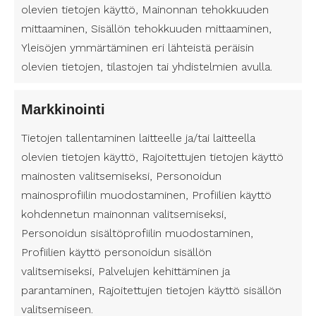
eväitä, säänmukainen varustus ja tarvittavat
olevien tietojen käyttö, Mainonnan tehokkuuden
lääkkeet. On myös tärkeää ottaa huomioon
mittaaminen, Sisällön tehokkuuden mittaaminen,
retken kesto ja fyysinen kunto, jotta retkestä
Yleisöjen ymmärtäminen eri lähteistä peräisin
tulee miellyttävä ja turvallinen kokemus.
olevien tietojen, tilastojen tai yhdistelmien avulla.
Henkilökohtainen avustaja voi olla merkittävä tuki
luontoretkellä, ja yhdessä nautittu
Markkinointi
luontokokemus voi olla ikimuistoinen elämys.
Suomen Avustajapalvelut tarjoaa mahdollisuuden
Tietojen tallentaminen laitteelle ja/tai laitteella
saada henkilökohtaista apua myös ulkoiluun ja
olevien tietojen käyttö, Rajoitettujen tietojen käyttö
retkeilyyn, joten retkille lähteminen onnistuu
mainosten valitsemiseksi, Personoidun
helposti ja turvallisesti kaikille. Esteettömyys on
mainosprofiilin muodostaminen, Profiilien käyttö
tärkeä osa retkeilyä, ja pääkaupunkiseudun
kohdennetun mainonnan valitsemiseksi,
kansallispuistot ovat hienoja paikkoja tutustua
Personoidun sisältöprofiilin muodostaminen,
luontoon ja nauttia ulkoilusta.
Profiilien käyttö personoidun sisällön
valitsemiseksi, Palvelujen kehittäminen ja
Lue lisää täältä:
Henkilökohtainen avustaja Itä-
Uudenmaan hyvinvointialue
parantaminen, Rajoitettujen tietojen käyttö sisällön
valitsemiseen.