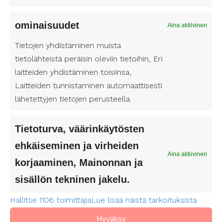
ominaisuudet
Aina aktiivinen
Tietojen yhdistäminen muista
tietolähteistä peräisin oleviin tietoihin, Eri
laitteiden yhdistäminen toisiinsa,
Laitteiden tunnistaminen automaattisesti
lähetettyjen tietojen perusteella.
Tietoturva, väärinkäytösten
ehkäiseminen ja virheiden
Aina aktiivinen
korjaaminen, Mainonnan ja
sisällön tekninen jakelu.
Asiakkaaksi
Hallitse 1106 toimittajia
Lue lisää näistä tarkoituksista
Avustajaksi
Hyväksy