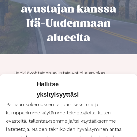
avustajan kanssa
Itä-Uudenmaan
alueelta
Henkilökohtainen avustaja voi olla arvokas
kumppani luontoretkeilijälle, joka arvostaa
Hallitse
esteettömyyttä ja turvallisuutta retkillään.
yksityisyyttäsi
Suomen Avustajapalvelut tarjoaa mahdollisuuden
ottaa henkilökohtainen avustaja mukaan retkille,
Parhaan kokemuksen tarjoamiseksi me ja
jolloin luonnosta nauttiminen on mahdollista
kumppanimme käytämme teknologioita, kuten
myös niille, joilla on erityistarpeita.
evästeitä, tallentaaksemme ja/tai käyttääksemme
laitetietoja. Näiden tekniikoiden hyväksyminen antaa