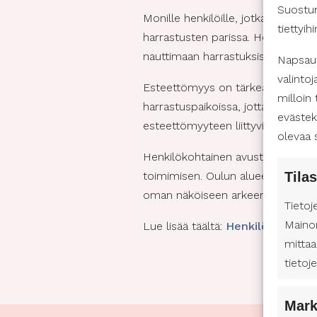
Suostum
Monille henkilöille, jotka tarvits
tiettyih
harrastusten parissa. Henkilökoht
nauttimaan harrastuksista.
Napsaut
valintoj
Esteettömyys on tärkeä näkökulma
milloin
harrastuspaikoissa, jotta kaikki vo
evästek
esteettömyyteen liittyvissä käytän
olevaa 
Henkilökohtainen avustaja Pohjois
Tilas
toimimisen. Oulun alueen tarjoam
oman näköiseen arkeen täynnä iloa 
Tietoj
Maino
Lue lisää täältä:
Henkilökohtaine
mittaa
tietoj
Mark