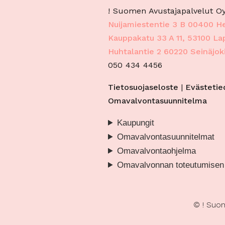
virh
! Suomen Avustajapalvelut Oy
tekn
Nuijamiestentie 3 B 00400 He
Kauppakatu 33 A 11, 53100 L
Huhtalantie 2 60220 Seinäjok
050 434 4456
Tietosuojaseloste
|
Evästetie
Omavalvontasuunnitelma
Kaupungit
Omavalvontasuunnitelmat
Omavalvontaohjelma
Omavalvonnan toteutumisen
© ! Suom