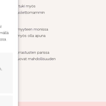
korvaamaton tuki myös
t keskittyä huolettomammin
i
ttu esteettömyyteen monissa
mällä
avustaja voi myös olla apuna
assa
uolisten harrastusten parissa
vustajaan luovat mahdollisuuden
ö,