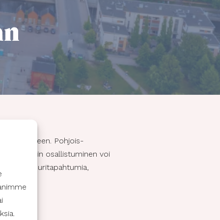
an
isältöä arkeen. Pohjois-
 Harrastuksiin osallistuminen voi
lajeja, kulttuuritapahtumia,
e
ppanimme
i
ksia.