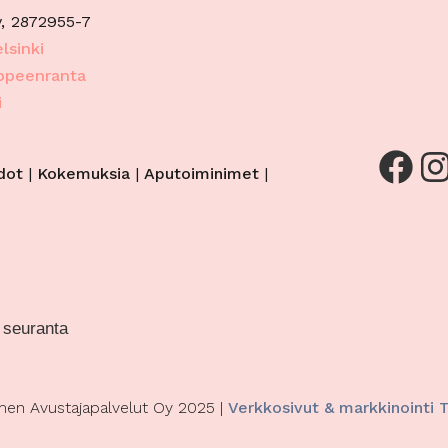
eiden korjaaminen, Mainonnan ja sisällön
Aina a
, 2872955-7
inen jakelu.
lsinki
appeenranta
i
Facebook
Instagram
dot
|
Kokemuksia
|
Aputoiminimet
|
 seuranta
en Avustajapalvelut Oy 2025 |
Verkkosivut & markkinointi 