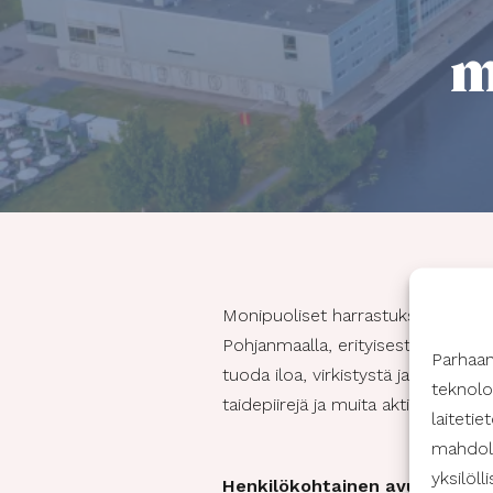
m
Monipuoliset harrastukset ovat mo
Pohjanmaalla, erityisesti Oulun alu
Parhaa
tuoda iloa, virkistystä ja uusia kon
teknolo
taidepiirejä ja muita aktiviteetteja, 
laiteti
mahdoll
yksilöll
Henkilökohtainen avustaja tu