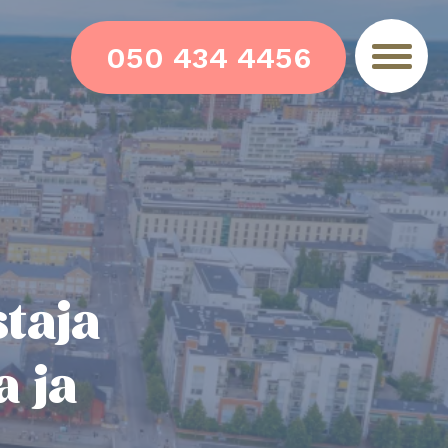
050 434 4456
taja
 ja