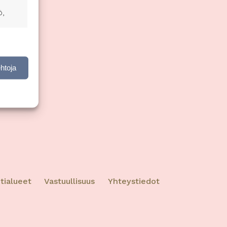
ö,
nen,
ehtoja
ktiivinen
tialueet
Vastuullisuus
Yhteystiedot