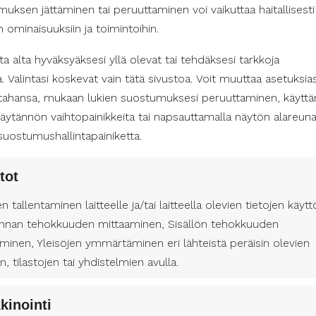
uksen jättäminen tai peruuttaminen voi vaikuttaa haitallisesti
evat apua arjen askareissa, henkilökohtainen avustaja voi olla 
in ominaisuuksiin ja toimintoihin.
ainen avustaja auttaa käytännön asioiden hoidossa, jotta voi
a alta hyväksyäksesi yllä olevat tai tehdäksesi tarkkoja
a. Valintasi koskevat vain tätä sivustoa. Voit muuttaa asetuksias
 harrastuksiin osallistumisessa. Oulun alueella on panoste
 tahansa, mukaan lukien suostumuksesi peruuttaminen, käyttä
ivat osallistua haluamiinsa aktiviteetteihin. Henkilökohtainen 
äytännön vaihtopainikkeita tai napsauttamalla näytön alareun
nön järjestelyissä.
suostumushallintapainiketta.
-Pohjanmaalla voi olla arjen helpottaja ja mahdollistaa monip
tot
at harrastusmahdollisuudet yhdistettynä henkilökohtaiseen a
ja aktiivisuutta.
en tallentaminen laitteelle ja/tai laitteella olevien tietojen käytt
nnan tehokkuuden mittaaminen, Sisällön tehokkuuden
n avustaja Pohjois-Pohjanmaan hyvinvointialue
minen, Yleisöjen ymmärtäminen eri lähteistä peräisin olevien
en, tilastojen tai yhdistelmien avulla.
kinointi