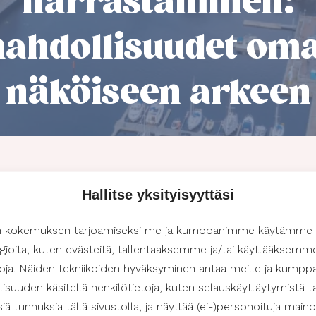
harrastaminen:
ahdollisuudet om
näköiseen arkeen
Hallitse yksityisyyttäsi
nelle tärkeä osa tasapainoista elämää ja tuovat mielekästä s
eella, on runsaasti erilaisia harrastusmahdollisuuksia tarjolla.
n kokemuksen tarjoamiseksi me ja kumppanimme käytämme
takteja arkeen. Alueella on tarjolla esimerkiksi erilaisia liikunta
gioita, kuten evästeitä, tallentaaksemme ja/tai käyttääksemm
jotka soveltuvat eri-ikäisille ja erilaisille mieltymyksille.
etoja. Näiden tekniikoiden hyväksyminen antaa meille ja kum
isuuden käsitellä henkilötietoja, kuten selauskäyttäytymistä ta
isiä tunnuksia tällä sivustolla, ja näyttää (ei-)personoituja maino
kenasi harrastuksissa