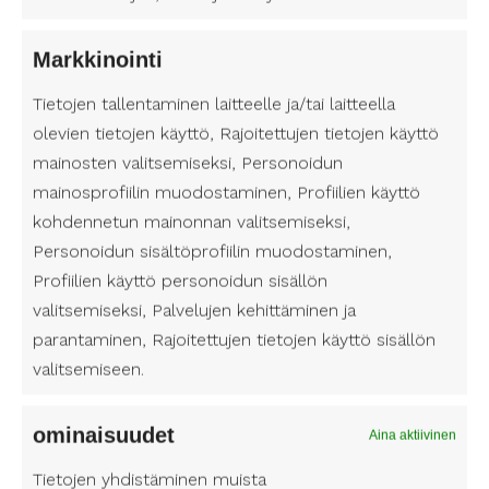
turvalliseksi henkilökohtaisen avustajasi kanssa.
Markkinointi
Työnantajana toimiminen (työantajamalli, ei
Tietojen tallentaminen laitteelle ja/tai laitteella
palveluseteli)
olevien tietojen käyttö, Rajoitettujen tietojen käyttö
Muista, että kun palkkaat henkilökohtaisen
mainosten valitsemiseksi, Personoidun
avustajan helsingissä, toimit usein myös
mainosprofiilin muodostaminen, Profiilien käyttö
työnantajana. Tämä tarkoittaa, että sinun on
kohdennetun mainonnan valitsemiseksi,
huolehdittava työnantajan velvollisuuksista, kuten
palkanmaksusta, työterveyshuollosta ja
Personoidun sisältöprofiilin muodostaminen,
vakuutuksista. Helsingissä on saatavilla resursseja
Profiilien käyttö personoidun sisällön
ja palveluja, jotka voivat auttaa näissä tehtävissä.
valitsemiseksi, Palvelujen kehittäminen ja
parantaminen, Rajoitettujen tietojen käyttö sisällön
valitsemiseen.
Jatkuva kommunikointi henkilökohtaisen
avustajan kanssa
Kun olet valinnut henkilökohtaisen avustajan,
ominaisuudet
Aina aktiivinen
muista, että avoin ja jatkuva kommunikointi on
Tietojen yhdistäminen muista
välttämätöntä. On tärkeää, että voit ilmaista