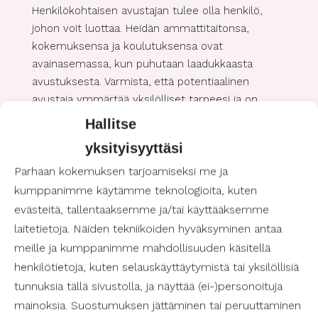
Henkilökohtaisen avustajan tulee olla henkilö,
johon voit luottaa. Heidän ammattitaitonsa,
kokemuksensa ja koulutuksensa ovat
avainasemassa, kun puhutaan laadukkaasta
avustuksesta. Varmista, että potentiaalinen
avustaja ymmärtää yksilölliset tarpeesi ja on
koulutettu kohtaamaan ne. Helsinki tarjoaa laajan
Hallitse
valikoiman koulutettuja henkilökohtaisen avun
yksityisyyttäsi
ammattilaisia, joten älä tyydy vähempään.
Parhaan kokemuksen tarjoamiseksi me ja
kumppanimme käytämme teknologioita, kuten
Henkilökohtaisen avustajan yhteensopivuus
evästeitä, tallentaaksemme ja/tai käyttääksemme
Yhteensopivuus on usein aliarvioitu, mutta
laitetietoja. Näiden tekniikoiden hyväksyminen antaa
äärimmäisen tärkeä tekijä. Henkilökohtainen
meille ja kumppanimme mahdollisuuden käsitellä
avustaja on joku, joka on läsnä arjessasi; siksi on
henkilötietoja, kuten selauskäyttäytymistä tai yksilöllisiä
tärkeää, että tunnet olosi mukavaksi ja
tunnuksia tällä sivustolla, ja näyttää (ei-)personoituja
ymmärretyksi hänen seurassaan. Harkitse
mainoksia. Suostumuksen jättäminen tai peruuttaminen
haastattelussa ehdokkaiden persoonallisuutta,