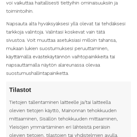
voi vaikuttaa haitallisesti tiettyihin ominaisuuksiin ja
arvoja ja kiinnostuksen kohteita varmistaaksesi,
toimintoihin.
että löydät henkilön, joka sopii sinulle parhaiten.
Napsauta alta hyväksyäksesi yllä olevat tai tehdäksesi
Suositukset ja arviot Helsingin
tarkkoja valintoja. Valintasi koskevat vain tätä
henkilökohtaisessa avussa
sivustoa. Voit muuttaa asetuksiasi milloin tahansa,
Kun etsit henkilökohtaista avustajaa Helsingissä,
mukaan lukien suostumuksesi peruuttaminen,
suositukset ja arviot voivat olla erittäin hyödyllisiä.
käyttämällä evästekäytännön vaihtopainikkeita tai
Pyydä suosituksia ystäviltä, perheeltä tai
napsauttamalla näytön alareunassa olevaa
ammattilaisilta, ja tee omaa tutkimusta verkossa.
suostumushallintapainiketta.
Lukuisat palveluntarjoajat ja avustajat löytyvät
netistä, ja monilla on arvioita aikaisemmilta
Tilastot
asiakkailta.
Tietojen tallentaminen laitteelle ja/tai laitteella
olevien tietojen käyttö, Mainonnan tehokkuuden
Tieto ehdokkaan taustasta
mittaaminen, Sisällön tehokkuuden mittaaminen,
On tärkeää tietää, kuka henkilökohtainen
Yleisöjen ymmärtäminen eri lähteistä peräisin
avustajasi on. Luottamus on avainasemassa tässä
suhteessa, ja sinulla on oikeus tuntea olosi
olevien tietojen, tilastojen tai yhdistelmien avulla.