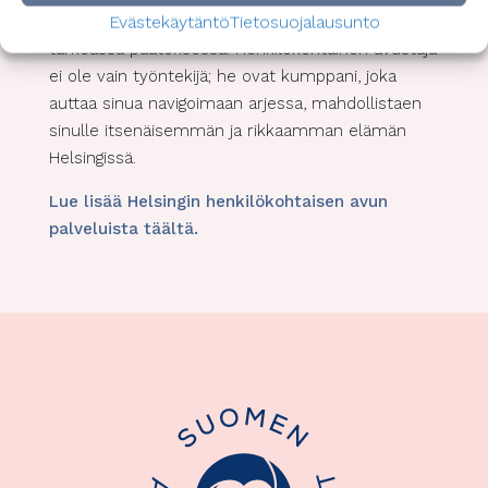
Evästekäytäntö
Tietosuojalausunto
palveluita, jotka voivat auttaa sinua tässä
tärkeässä päätöksessä. Henkilökohtainen avustaja
ei ole vain työntekijä; he ovat kumppani, joka
auttaa sinua navigoimaan arjessa, mahdollistaen
sinulle itsenäisemmän ja rikkaamman elämän
Helsingissä.
Lue lisää Helsingin henkilökohtaisen avun
palveluista täältä.