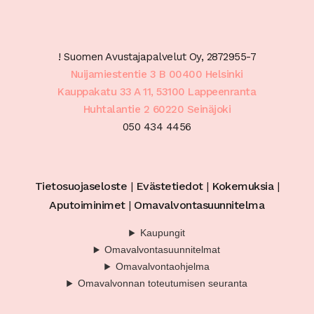
! Suomen Avustajapalvelut Oy, 2872955-7
Nuijamiestentie 3 B 00400 Helsinki
Kauppakatu 33 A 11, 53100 Lappeenranta
Huhtalantie 2 60220 Seinäjoki
050 434 4456
Tietosuojaseloste
|
Evästetiedot
|
Kokemuksia
|
Aputoiminimet
|
Omavalvontasuunnitelma
Kaupungit
Omavalvontasuunnitelmat
Omavalvontaohjelma
Omavalvonnan toteutumisen seuranta