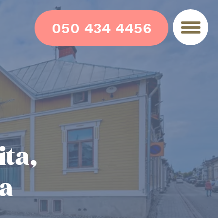
050 434 4456
ita,
ja