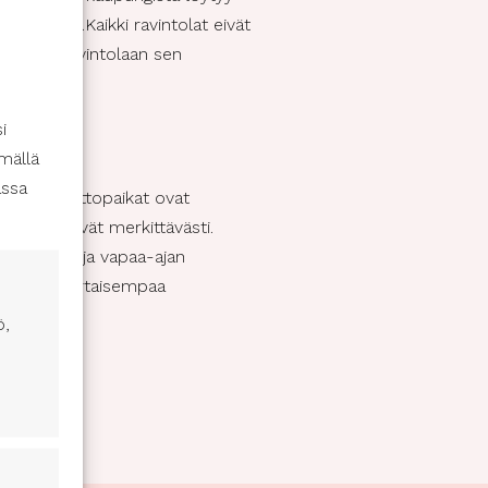
oituksitta.Kaikki ravintolat eivät
ttamalla ravintolaan sen
i
mällä
assa
 ja ajanviettopaikat ovat
eet vähenevät merkittävästi.
ulttuuri- ja vapaa-ajan
sa yhdenvertaisempaa
ö,