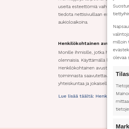
Suostum
useita esteettömiä vaihtoehtoja, jo
tiettyih
tiedota nettisivuillaan esteettömy
aukioloaikoina.
Napsaut
valintoj
milloin
Henkilökohtainen avustaja mu
evästek
Monille ihmisille, jotka hyödyntäv
olevaa 
olennaisia. Käyttämällä henkilökoh
Henkilökohtainen avustaja voi au
Tilas
toiminnasta saavutettavampaa. S
yhteiskuntaa ja jokaiselle mieluis
Tietoj
Maino
Lue lisää täältä: Henkilökohtai
mittaa
tietoj
Mark