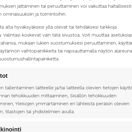
uksen jättäminen tai peruuttaminen voi vaikuttaa haitallisesti
tka takaavat kaikille mahdollisuuden nauttia vapaasta ajasta raj
in ominaisuuksiin ja toimintoihin.
ydestä, mutta esteettömyystiedot saa selville esimerkiksi soi
a alta hyväksyäksesi yllä olevat tai tehdäksesi tarkkoja
a. Valintasi koskevat vain tätä sivustoa. Voit muuttaa asetuksias
 tahansa, mukaan lukien suostumuksesi peruuttaminen, käyttä
kana arjen iloissa
äytännön vaihtopainikkeita tai napsauttamalla näytön alareun
ät henkilökohtaisen avustajan palveluita, esteettömät ruokailu-
suostumushallintapainiketta.
taisen avustajan palveluita Satakunnassa ja Porissa, arjen est
ttaa asiakasta saavuttamaan paremman elämänlaadun ja tehdä k
tot
uomen Avustajapalvelut on toiminnallaan mukana tuottamas
aa ja oman näköistä arkea.
en tallentaminen laitteelle ja/tai laitteella olevien tietojen käytt
nnan tehokkuuden mittaaminen, Sisällön tehokkuuden
nen avustaja Pori
minen, Yleisöjen ymmärtäminen eri lähteistä peräisin olevien
en, tilastojen tai yhdistelmien avulla.
kinointi