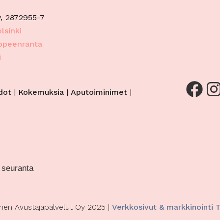
eiden korjaaminen, Mainonnan ja sisällön
Aina a
, 2872955-7
inen jakelu.
lsinki
appeenranta
i
Facebook
Instagram
dot
|
Kokemuksia
|
Aputoiminimet
|
 seuranta
en Avustajapalvelut Oy 2025 |
Verkkosivut & markkinointi 