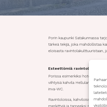
Porin kaupunki Satakunnassa tarjo
tärkeä tekijä, joka mahdollistaa ka
eloisasta ravintolakulttuuristaan
Esteettömiä ravintoloita, kahv
Porissa esimerkiksi hotelli-ravint
Parhaa
viihtyisä kahvila Hellulan kaffila
teknolo
inva-WC.
laiteti
mahdoll
Ravintoloissa, kahviloissa ja baar
yksilöll
merkittyjä ja tarpeeksi suuria kul