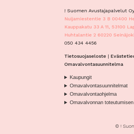
virh
! Suomen Avustajapalvelut Oy
tekn
Nuijamiestentie 3 B 00400 He
Kauppakatu 33 A 11, 53100 L
Huhtalantie 2 60220 Seinäjok
050 434 4456
Tietosuojaseloste
|
Evästetie
Omavalvontasuunnitelma
Kaupungit
Omavalvontasuunnitelmat
Omavalvontaohjelma
Omavalvonnan toteutumisen
© ! Suom