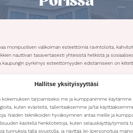
Porissa
aa monipuolisen valikoiman esteettömiä ravintoloita, kahviloi
ikkien nauttivan tasavertaisesti yhteisistä hetkistä ja sosiaalis
, ja kaupungin pyrkimys esteettömyyden edistämiseen on kiitett
Hallitse yksityisyyttäsi
iloita ja baareja
ola Amadoon sekä Pancho Villaan pääsee esteettömästi sisään hi
n kokemuksen tarjoamiseksi me ja kumppanimme käytämme
 tiedottaa nettisivuillaan esteettömästä sisäänpääsystään. Useim
gioita, kuten evästeitä, tallentaaksemme ja/tai käyttääksemm
etoja. Näiden tekniikoiden hyväksyminen antaa meille ja kum
isuuden käsitellä henkilötietoja, kuten selauskäyttäytymistä ta
eissa esteettömyys voi tarkoittaa saavutettavaa sisäänkäyntiä, 
isiä tunnuksia tällä sivustolla, ja näyttää (ei-)personoituja maino
kuväyliä. Porissa monet yritykset ovat ottaneet nämä tekijät h