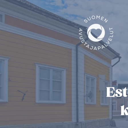
Est
k