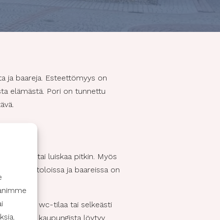
ta ja baareja. Esteettömyys on
esta elämästä. Pori on tunnettu
ävä.
ssillä ja/tai luiskaa pitkin. Myös
missa ravintoloissa ja baareissa on
e
ppanimme
i
esteetöntä wc-tilaa tai selkeästi
ksia.
uomioon, ja kaupungista löytyy