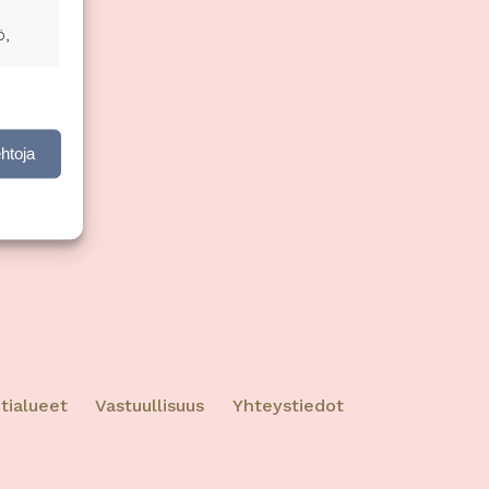
ö,
nen,
ehtoja
ktiivinen
tialueet
Vastuullisuus
Yhteystiedot