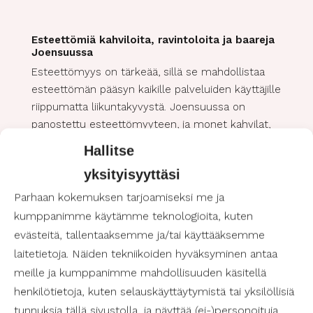
Esteettömiä kahviloita, ravintoloita ja baareja
Joensuussa
Esteettömyys on tärkeää, sillä se mahdollistaa
esteettömän pääsyn kaikille palveluiden käyttäjille
riippumatta liikuntakyvystä. Joensuussa on
panostettu esteettömyyteen, ja monet kahvilat,
ravintolat sekä baarit tarjoavat esteettömän
Hallitse
pääsyn niin pyörätuolia käyttäville kuin muille
yksityisyyttäsi
liikkumisesteisille asiakkaille. Esimerkiksi
Kauppahallin ravitsemusliikkeisiin pääsee helposti
Parhaan kokemuksen tarjoamiseksi me ja
leveitä käytäviä pitkin.
kumppanimme käytämme teknologioita, kuten
evästeitä, tallentaaksemme ja/tai käyttääksemme
Monissa paikoissa on otettu käyttöön luiskat ja
laitetietoja. Näiden tekniikoiden hyväksyminen antaa
hissit, poistettu kynnyksiä ja parannettu wc-tilojen
meille ja kumppanimme mahdollisuuden käsitellä
esteettömyyttä. Tämä mahdollistaa ajanvieton
henkilötietoja, kuten selauskäyttäytymistä tai yksilöllisiä
Joensuun kahviloissa ja ravintoloissa ilman, että
esteettömyys tulee ongelmaksi. Useimmilla
tunnuksia tällä sivustolla, ja näyttää (ei-)personoituja