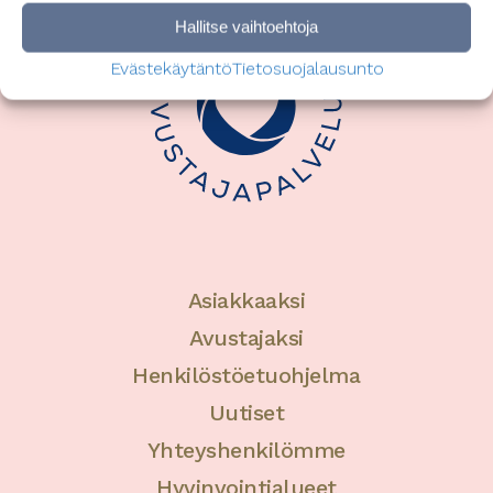
Hallitse vaihtoehtoja
Evästekäytäntö
Tietosuojalausunto
Asiakkaaksi
Avustajaksi
Henkilöstöetuohjelma
Uutiset
Yhteyshenkilömme
Hyvinvointialueet