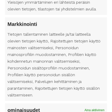
Joensuu on ottanut esteettömyyden huomioon
Yleisöjen ymmärtäminen eri lähteistä peräisin
monin eri tavoin. Kaupunki sijaitsee Pohjois-
olevien tietojen, tilastojen tai yhdistelmien avulla.
Karjalassa, jossa luonto on lähellä ja maisemat
ovat kauniita. Näiden nauttiminen on kaikkien
Markkinointi
ulottuvilla, kiitos esteettömyyteen panostavien
palvelujen ja kohteiden.
Tietojen tallentaminen laitteelle ja/tai laitteella
olevien tietojen käyttö, Rajoitettujen tietojen käyttö
Esteettömyys Joensuussa ei rajoitu ainoastaan
mainosten valitsemiseksi, Personoidun
ruokailupaikkoihin; kaupungissa on myös monia
mainosprofiilin muodostaminen, Profiilien käyttö
esteettömiä reittejä ja puistoja, jotka sopivat
kohdennetun mainonnan valitsemiseksi,
virkistyskäyttöön. Myös julkisen liikenteen
Personoidun sisältöprofiilin muodostaminen,
esteettömyyttä on parannettu, mahdollistaen
sujuvan liikkumisen kaupungissa.
Profiilien käyttö personoidun sisällön
valitsemiseksi, Palvelujen kehittäminen ja
Esteettömyys on tärkeä osa kaupungin tarjontaa,
parantaminen, Rajoitettujen tietojen käyttö sisällön
ja se mahdollistaa kaikille miellyttävän ja
valitsemiseen.
esteettömän pääsyn Joensuun palveluihin ja
nähtävyyksiin. On ilo nähdä, että myös yksityiset
palveluntarjoajat, kuten kahvilat, ravintolat ja
ominaisuudet
Aina aktiivinen