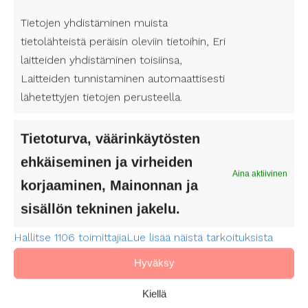
baarit, ovat omalta osaltaan edesauttaneet
Tietojen yhdistäminen muista
esteettömän ympäristön luomisessa.
tietolähteistä peräisin oleviin tietoihin, Eri
Joensuu jatkaa kehittymistään esteettömyyden
laitteiden yhdistäminen toisiinsa,
saralla, tarjoten monipuolisia palveluja ja
Laitteiden tunnistaminen automaattisesti
kokemuksia kaikille asukkailleen ja vierailijoilleen.
lähetettyjen tietojen perusteella.
Olitpa sitten paikallinen asukas tai vain
ohikulkumatkalla, Joensuun esteettömyys tarjoaa
Tietoturva, väärinkäytösten
mahdollisuuden nauttia kaupungista täysin
rinnoin.
ehkäiseminen ja virheiden
Aina aktiivinen
korjaaminen, Mainonnan ja
Lue lisää täältä: Henkilökohtainen avustaja
Joensuu
sisällön tekninen jakelu.
Hallitse 1106 toimittajia
Lue lisää näistä tarkoituksista
Hyväksy
Kiellä