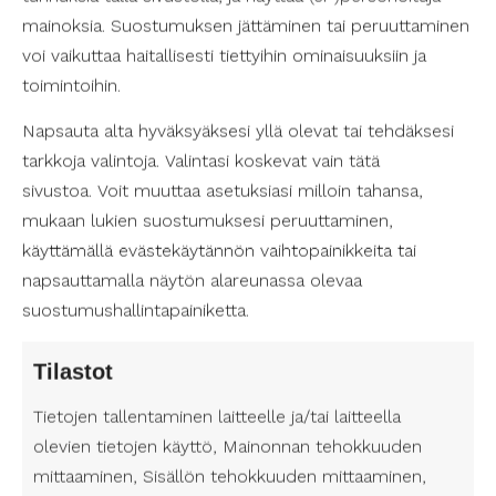
ravitsemusliikkeillä on nettisivuillaan tiedot
mainoksia. Suostumuksen jättäminen tai peruuttaminen
esteettömyydestä, mutta tarkat tiedot saa usein
voi vaikuttaa haitallisesti tiettyihin ominaisuuksiin ja
soittamallakin suoraan paikan päälle.
toimintoihin.
Napsauta alta hyväksyäksesi yllä olevat tai tehdäksesi
Henkilökohtainen avustaja mukanasi menoissa
tarkkoja valintoja. Valintasi koskevat vain tätä
Henkilökohtainen avustaja voi olla korvaamaton
sivustoa. Voit muuttaa asetuksiasi milloin tahansa,
apu, kun suunnittelet vierailua Joensuun
mukaan lukien suostumuksesi peruuttaminen,
esteettömissä ravintoloissa, kahviloissa tai
käyttämällä evästekäytännön vaihtopainikkeita tai
baareissa. Suomen Avustajapalvelut tarjoaa
napsauttamalla näytön alareunassa olevaa
avustajia, jotka helpottavat liikkumista,
suostumushallintapainiketta.
kommunikointia ja muita arjen askareita. Avustaja
voi auttaa siirtymisessä, aterioinnissa,
Tilastot
henkilökohtaisissa tarpeissa tai olla seurana
vierailun aikana.
Tietojen tallentaminen laitteelle ja/tai laitteella
olevien tietojen käyttö, Mainonnan tehokkuuden
Esteettömyys Joensuussa
mittaaminen, Sisällön tehokkuuden mittaaminen,