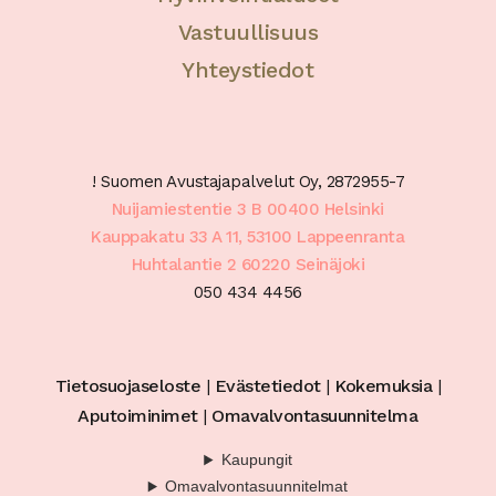
Vastuullisuus
Yhteystiedot
! Suomen Avustajapalvelut Oy, 2872955-7
Nuijamiestentie 3 B 00400 Helsinki
Kauppakatu 33 A 11, 53100 Lappeenranta
Huhtalantie 2 60220 Seinäjoki
050 434 4456
Tietosuojaseloste
|
Evästetiedot
|
Kokemuksia
|
Aputoiminimet
|
Omavalvontasuunnitelma
Kaupungit
Omavalvontasuunnitelmat