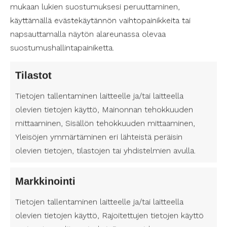
liikkua ja kuntoilla mukavasti.
mukaan lukien suostumuksesi peruuttaminen,
käyttämällä evästekäytännön vaihtopainikkeita tai
Eräs Satakunnan helmi on Yyterin hiekkarannat,
napsauttamalla näytön alareunassa olevaa
jotka soveltuvat mainiosti myös liikuntaesteisille
suostumushallintapainiketta.
vierailijoille. Rannalla on esteettömiä laitureita ja
kävelyteitä, jotka tekevät alueen nautinnoista
saavutettavampia. Lisäksi alueella järjestetään
Tilastot
säännöllisesti ohjattuja liikuntatunteja, jotka on
Tietojen tallentaminen laitteelle ja/tai laitteella
suunnattu erityisesti henkilöille, joilla on fyysisiä
olevien tietojen käyttö, Mainonnan tehokkuuden
rajoitteita.
mittaaminen, Sisällön tehokkuuden mittaaminen,
Yleisöjen ymmärtäminen eri lähteistä peräisin
Avustaja tukenasi liikuntaharrastuksissa
olevien tietojen, tilastojen tai yhdistelmien avulla.
Henkilökohtainen avustaja on korvaamaton tuki,
kun liikuntaharrastus pyritään tekemään osaksi
Markkinointi
arkea. Henkilökohtaisen avustajan tehtävänä on
auttaa asiakastaan liikuntatilanteissa, kuten
Tietojen tallentaminen laitteelle ja/tai laitteella
vaatetuksessa, siirtymisessä paikasta toiseen ja
olevien tietojen käyttö, Rajoitettujen tietojen käyttö
itse liikuntasuorituksen aikana. Suomen