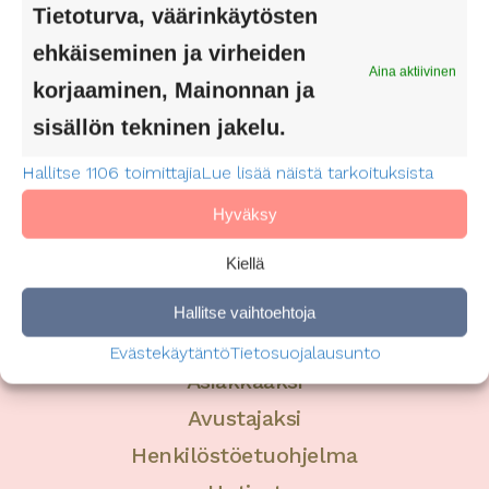
Tietoturva, väärinkäytösten
ehkäiseminen ja virheiden
Aina aktiivinen
korjaaminen, Mainonnan ja
sisällön tekninen jakelu.
Hallitse 1106 toimittajia
Lue lisää näistä tarkoituksista
Hyväksy
Kiellä
Hallitse vaihtoehtoja
Evästekäytäntö
Tietosuojalausunto
Asiakkaaksi
Avustajaksi
Henkilöstöetuohjelma