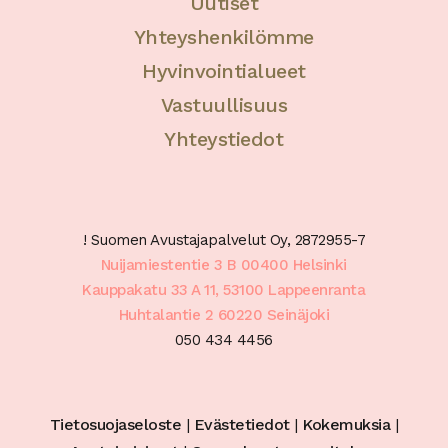
Uutiset
Yhteyshenkilömme
Hyvinvointialueet
Vastuullisuus
Yhteystiedot
! Suomen Avustajapalvelut Oy, 2872955-7
Nuijamiestentie 3 B 00400 Helsinki
Kauppakatu 33 A 11, 53100 Lappeenranta
Huhtalantie 2 60220 Seinäjoki
050 434 4456
Tietosuojaseloste
|
Evästetiedot
|
Kokemuksia
|