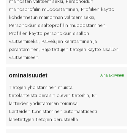
mainosten valitsemiseksi, Personoidun
Avustajapalvelut tarjoaa koulutettuja
mainosprofiilin muodostaminen, Profiilien käyttö
henkilökohtaisia avustajia Satakunnan alueella,
kohdennetun mainonnan valitsemiseksi,
jotta jokaisella olisi mahdollisuus nauttia liikunnan
Personoidun sisältöprofiilin muodostaminen,
ilosta täysillä.
Profiilien käyttö personoidun sisällön
Henkilökohtainen avustaja voi myös toimia
valitsemiseksi, Palvelujen kehittäminen ja
motivaation lähteenä ja mentaliteetin tukijana
parantaminen, Rajoitettujen tietojen käyttö sisällön
rohkaisten asiakasta kokeilemaan uusia lajeja ja
valitsemiseen.
ylittämään itsensä. Avustajan läsnäolo
mahdollistaa turvallisen liikuntakokemuksen,
ominaisuudet
mikä on erityisen tärkeää, jos liikuntaharrastus on
Aina aktiivinen
uusi asia tai jos asiakkaalla on vakavia fyysisiä
Tietojen yhdistäminen muista
rajoitteita.
tietolähteistä peräisin oleviin tietoihin, Eri
Lue lisää täältä:
Henkilökohtainen avustaja
laitteiden yhdistäminen toisiinsa,
Satakunnan hyvinvointialue
Laitteiden tunnistaminen automaattisesti
lähetettyjen tietojen perusteella.