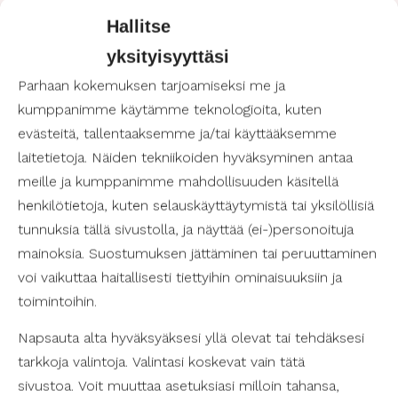
avustajan tuella mahdollistavat, että liikunta on
Hallitse
saavutettavissa kaikille riippumatta henkilön
yksityisyyttäsi
fyysisistä tai henkisistä rajoituksista.
Parhaan kokemuksen tarjoamiseksi me ja
kumppanimme käytämme teknologioita, kuten
Esteettömiä liikuntamahdollisuuksia
evästeitä, tallentaaksemme ja/tai käyttääksemme
Satakunnassa
laitetietoja. Näiden tekniikoiden hyväksyminen antaa
Satakunta tarjoaa laajan valikoiman esteettömiä
liikuntamahdollisuuksia, jotka on suunniteltu
meille ja kumppanimme mahdollisuuden käsitellä
kaikenikäisille ja -kuntoisille käyttäjille. Alueelta
henkilötietoja, kuten selauskäyttäytymistä tai yksilöllisiä
löytyy muun muassa esteettömiä luontopolkuja,
tunnuksia tällä sivustolla, ja näyttää (ei-)personoituja
joissa voi nauttia raittiista ilmasta ja kauniista
mainoksia. Suostumuksen jättäminen tai peruuttaminen
maisemista. Lisäksi Satakunnassa, erityisesti
voi vaikuttaa haitallisesti tiettyihin ominaisuuksiin ja
suurissa kaupunkikeskuksissa Raumalla ja Porissa,
toimintoihin.
on useita uimahalleja ja liikuntakeskuksia, jotka on
varustettu esteettömillä pukuhuoneilla ja
Napsauta alta hyväksyäksesi yllä olevat tai tehdäksesi
suihkutiloilla. Nämä tilat tarjoavat turvallisen ja
tarkkoja valintoja. Valintasi koskevat vain tätä
saavutettavan ympäristön, jossa kaikki voivat
sivustoa. Voit muuttaa asetuksiasi milloin tahansa,