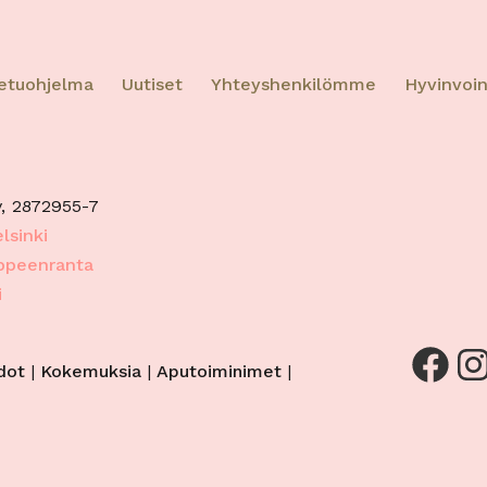
eella.
oturva, väärinkäytösten ehkäiseminen ja
etuohjelma
Uutiset
Yhteyshenkilömme
Hyvinvoin
eiden korjaaminen, Mainonnan ja sisällön
Aina a
inen jakelu.
, 2872955-7
lsinki
appeenranta
i
Facebook
Instagram
dot
|
Kokemuksia
|
Aputoiminimet
|