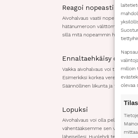
laiteti
Reagoi nopeasti
mahdoll
Aivohalvaus vaatii nopeaa toimintaa
yksilöll
hätänumeroon välittömästi. Kerro, 
Suostum
sillä mitä nopeammin hoito aloit
tiettyih
Napsaut
Ennaltaehkäisy on tärk
valintoj
milloin
Vaikka aivohalvaus voi tulla kenell
evästek
Esimerkiksi korkea verenpaine, diab
olevaa 
Säännöllinen liikunta ja terveellin
Tilas
Lopuksi
Tietoj
Aivohalvaus voi olla pelottava as
Maino
vähentääksemme sen vaikutuksia. Ti
mittaa
läheisellesi. Huolehdi terveellis