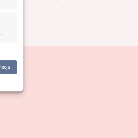
ö,
nen,
ehtoja
ktiivinen