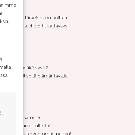
ppanimme
i
ohalvausta, tärkeintä on soittaa
ksia.
, että aikaa ei ole hukattavaksi,
i
mällä
tä sen todennäköisyyttä.
assa
stä terveellisellä elämäntavalla.
ä.
ö,
kaikki tehdä osamme
en sattuvan sinulle tai
hdä maailmasta terveemmän paikan!