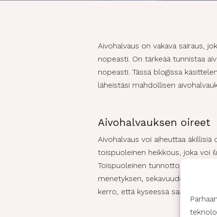
Aivohalvaus on vakava sairaus, jo
nopeasti. On tärkeää tunnistaa ai
nopeasti. Tässä blogissa käsittel
läheistäsi mahdollisen aivohalvau
Aivohalvauksen oireet
Aivohalvaus voi aiheuttaa äkillisiä o
toispuoleinen heikkous, joka voi 
Toispuoleinen tunnottomuus, kipu t
menetyksen, sekavuuden tai näköhäir
kerro, että kyseessä saattaa olla 
Parhaa
teknolo