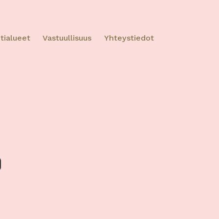
tialueet
Vastuullisuus
Yhteystiedot
ktiivinen