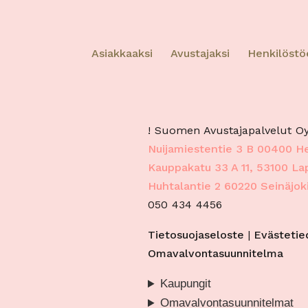
perust
Tiet
Asiakkaaksi
Avustajaksi
Henkilöstö
virh
tekn
! Suomen Avustajapalvelut Oy
Nuijamiestentie 3 B 00400 He
Kauppakatu 33 A 11, 53100 L
Huhtalantie 2 60220 Seinäjok
050 434 4456
Tietosuojaseloste
|
Evästetie
Omavalvontasuunnitelma
Kaupungit
Omavalvontasuunnitelmat