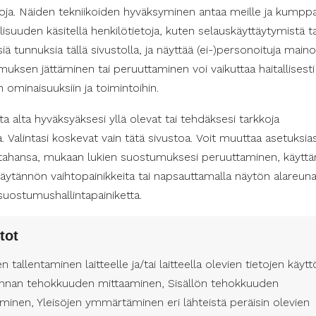
etoja. Näiden tekniikoiden hyväksyminen antaa meille ja kum
isuuden käsitellä henkilötietoja, kuten selauskäyttäytymistä ta
, jotta sen hoitoon voidaan aloittaa ajoissa. Mikäli epäilet aiv
isiä tunnuksia tällä sivustolla, ja näyttää (ei-)personoituja maino
että kyseessä saattaa olla aivohalvaus ja seuraa ohjeita. Muista
uksen jättäminen tai peruuttaminen voi vaikuttaa haitallisesti
etaan, sitä paremmat mahdollisuudet ovat toipumiseen.
in ominaisuuksiin ja toimintoihin.
a alta hyväksyäksesi yllä olevat tai tehdäksesi tarkkoja
eää
a. Valintasi koskevat vain tätä sivustoa. Voit muuttaa asetuksias
 tahansa, mukaan lukien suostumuksesi peruuttaminen, käyttä
e tahansa, on olemassa joitakin riskitekijöitä, jotka voivat lisä
äytännön vaihtopainikkeita tai napsauttamalla näytön alareun
etes ja tupakointi ovat kaikki riskitekijöitä, joita voidaan ehkäi
suostumushallintapainiketta.
en ruokavalio ovat tärkeitä tapoja vähentää aivohalvauksen riski
tot
en tallentaminen laitteelle ja/tai laitteella olevien tietojen käytt
ia, mutta aikaisella hoitamisella ja ennaltaehkäisyllä voimme 
nnan tehokkuuden mittaaminen, Sisällön tehokkuuden
edä aivohalvauksen oireet ja reagoi nopeasti, mikäli epäilet s
minen, Yleisöjen ymmärtäminen eri lähteistä peräisin olevien
estä elämäntavasta ja vältä riskitekijöitä. Yhdessä voimme te