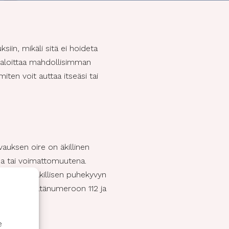
iin, mikäli sitä ei hoideta
 aloittaa mahdollisimman
ten voit auttaa itseäsi tai
alvauksen oire on äkillinen
ena tai voimattomuutena.
aiheuttaa äkillisen puhekyvyn
soita heti hätänumeroon 112 ja
e