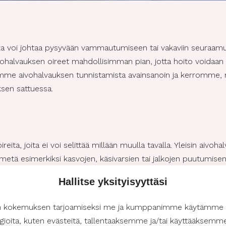
ka voi johtaa pysyvään vammautumiseen tai vakaviin seuraamuks
vohalvauksen oireet mahdollisimman pian, jotta hoito voidaan
emme aivohalvauksen tunnistamista avainsanoin ja kerromme, mi
ksen sattuessa.
ireita, joita ei voi selittää millään muulla tavalla. Yleisin aivoh
ilmetä esimerkiksi kasvojen, käsivarsien tai jalkojen puutumis
ai huimaus ovat myös yleisiä oireita. Lisäksi aivohalvaus voi 
Hallitse yksityisyyttäsi
iöitä. Mikäli huomaat näitä oireita itselläsi tai läheiselläsi, 
aivohalvaus.
n kokemuksen tarjoamiseksi me ja kumppanimme käytämme
gioita, kuten evästeitä, tallentaaksemme ja/tai käyttääksemm